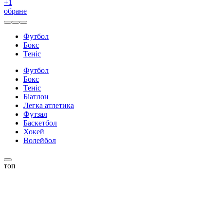
+
1
обране
Футбол
Бокс
Теніс
Футбол
Бокс
Теніс
Біатлон
Легка атлетика
Футзал
Баскетбол
Хокей
Волейбол
топ