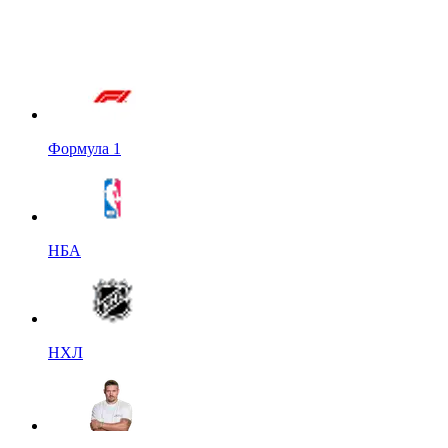
Формула 1
НБА
НХЛ