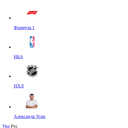
Формула 1
НБА
НХЛ
Александр Усик
Укр
Рус