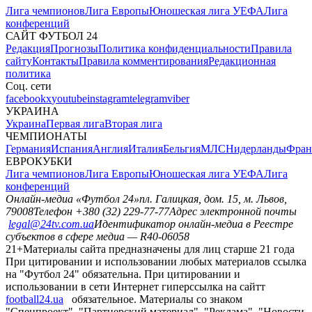
Лига чемпионов
Лига Европы
Юношеская лига УЕФА
Лига
конференций
САЙТ ФУТБОЛ 24
Редакция
Прогнозы
Политика конфиденциальности
Правила
сайту
Контакты
Правила комментирования
Редакционная
политика
Соц. сети
facebook
x
youtube
instagram
telegram
viber
УКРАИНА
Украина
Первая лига
Вторая лига
ЧЕМПИОНАТЫ
Германия
Испания
Англия
Италия
Бельгия
МЛС
Нидерланды
Фран
ЕВРОКУБКИ
Лига чемпионов
Лига Европы
Юношеская лига УЕФА
Лига
конференций
Онлайн-медиа «Футбол 24»
пл. Галицкая, дом. 15, м. Львов,
79008
Телефон +380 (32) 229-77-77
Адрес электронной почты
legal@24tv.com.ua
Идентификатор онлайн-медиа в Реестре
субъектов в сфере медиа — R40-06058
21+
Материалы сайта предназначены для лиц старше 21 года
При цитировании и использовании любых материалов ссылка
на "Футбол 24" обязательна. При цитировании и
использовании в сети Интернет гиперссылка на сайтт
football24.ua
обязательное. Материалы со знаком
"Спецпроект", "Партнерский материал", "Реклама", "Новости