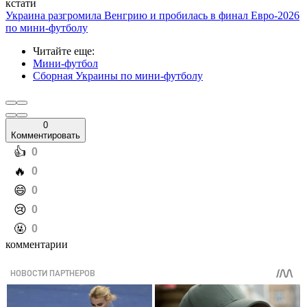
кстати
Украина разгромила Венгрию и пробилась в финал Евро-2026
по мини-футболу
Читайте еще
:
Мини-футбол
Сборная Украины по мини-футболу
0
Комментировать
️👍
0
️🔥
0
️😄
0
️😢
0
️🤬
0
комментарии