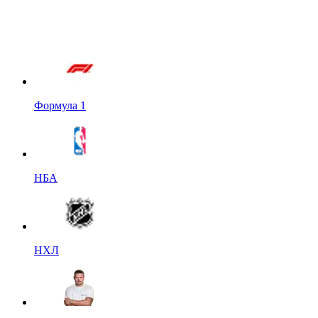
Формула 1
НБА
НХЛ