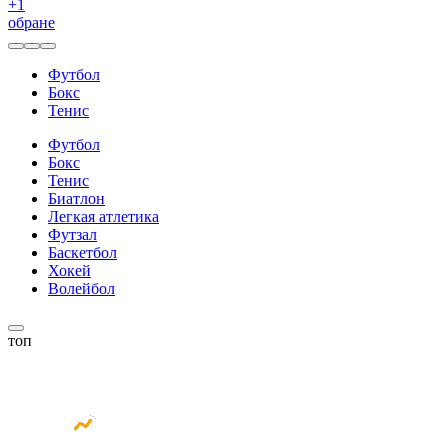
+
1
обране
Футбол
Бокс
Тенис
Футбол
Бокс
Тенис
Биатлон
Легкая атлетика
Футзал
Баскетбол
Хокей
Волейбол
топ