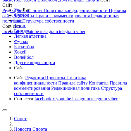
Сайт
Укр
Рус
Редакция
Прогнозы
Политика конфиденциальности
Правила
Футбол
сайту
Контакты
Правила комментирования
Редакционная
Бокс
политика
Структура собственности
Тенис
Соц. сети
Биатлон
facebook
x
youtube
instagram
telegram
viber
Легкая атлетика
Футзал
Баскетбол
Хокей
Волейбол
Другие виды спорта
Сайт
Сайт
Редакция
Прогнозы
Политика
конфиденциальности
Правила сайту
Контакты
Правила
комментирования
Редакционная политика
Структура
собственности
Соц. сети
facebook
x
youtube
instagram
telegram
viber
Спорт
Новости Cпорта