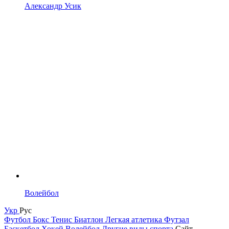
Александр Усик
Волейбол
Укр
Рус
Футбол
Бокс
Тенис
Биатлон
Легкая атлетика
Футзал
Баскетбол
Хокей
Волейбол
Другие виды спорта
Сайт