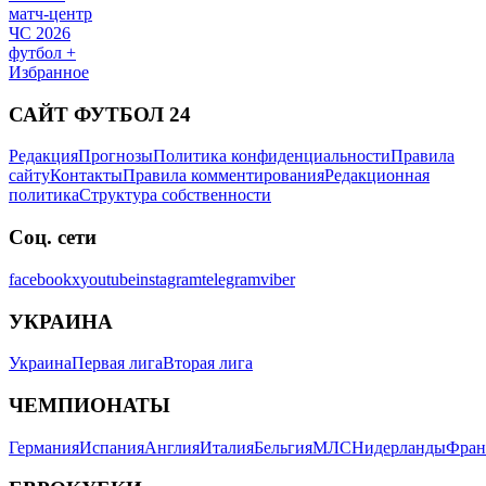
матч-центр
ЧС 2026
футбол +
Избранное
САЙТ ФУТБОЛ 24
Редакция
Прогнозы
Политика конфиденциальности
Правила
сайту
Контакты
Правила комментирования
Редакционная
политика
Структура собственности
Соц. сети
facebook
x
youtube
instagram
telegram
viber
УКРАИНА
Украина
Первая лига
Вторая лига
ЧЕМПИОНАТЫ
Германия
Испания
Англия
Италия
Бельгия
МЛС
Нидерланды
Фран