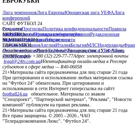
ЕВРОКУБКИ
Лига чемпионов
Лига Европы
Юношеская лига УЕФА
Лига
конференций
САЙТ ФУТБОЛ 24
Редакция
Соц. сети
Прогнозы
Политика конфиденциальности
Правила
сайту
facebook
УКРАИНА
Контакты
x
youtube
Правила комментирования
instagram
telegram
viber
Редакционная
политика
Украина
ЧЕМПИОНАТЫ
Первая лига
Структура собственности
Вторая лига
Германия
ЕВРОКУБКИ
Испания
Англия
Италия
Бельгия
МЛС
Нидерланды
Фран
Лига чемпионов
Онлайн-медиа «Футбол 24»
Лига Европы
пл. Галицкая, дом. 15, м. Львов,
Юношеская лига УЕФА
Лига
конференций
79008
Телефон +380 (32) 229-77-77
Адрес электронной почты
legal@24tv.com.ua
Идентификатор онлайн-медиа в Реестре
субъектов в сфере медиа — R40-06058
21+
Материалы сайта предназначены для лиц старше 21 года
При цитировании и использовании любых материалов ссылка
на "Футбол 24" обязательна. При цитировании и
использовании в сети Интернет гиперссылка на сайтт
football24.ua
обязательное. Материалы со знаком
"Спецпроект", "Партнерский материал", "Реклама", "Новости
компаний" публикуем на правах рекламы.
21+
Материалы сайта предназначены для лиц старше 21 года
Все права защищены. © 2005 -
2026
, ЧАО
"Телерадиокомпания Люкс". "Футбол 24".