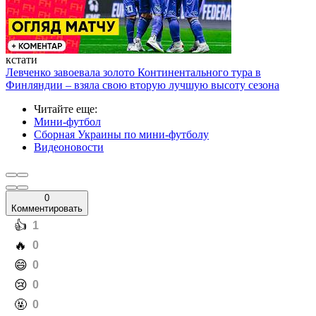
кстати
Левченко завоевала золото Континентального тура в
Финляндии – взяла свою вторую лучшую высоту сезона
Читайте еще
:
Мини-футбол
Сборная Украины по мини-футболу
Видеоновости
0
Комментировать
️👍
1
️🔥
0
️😄
0
️😢
0
️🤬
0