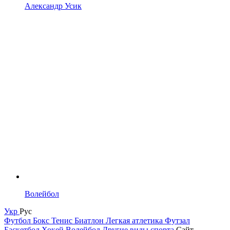
Александр Усик
Волейбол
Укр
Рус
Футбол
Бокс
Тенис
Биатлон
Легкая атлетика
Футзал
Баскетбол
Хокей
Волейбол
Другие виды спорта
Сайт