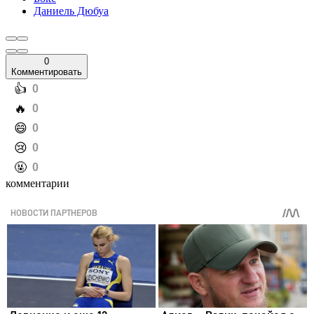
Даниель Дюбуа
0
Комментировать
️👍
0
️🔥
0
️😄
0
️😢
0
️🤬
0
комментарии