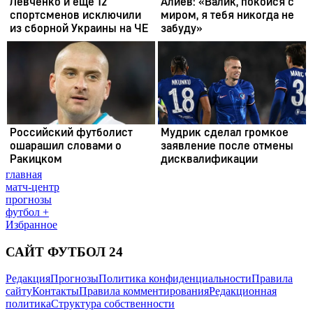
главная
матч-центр
прогнозы
футбол +
Избранное
САЙТ ФУТБОЛ 24
Редакция
Прогнозы
Политика конфиденциальности
Правила
сайту
Контакты
Правила комментирования
Редакционная
политика
Структура собственности