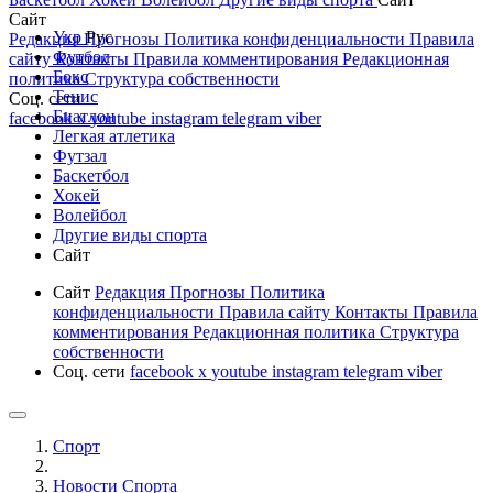
Сайт
Укр
Рус
Редакция
Прогнозы
Политика конфиденциальности
Правила
Футбол
сайту
Контакты
Правила комментирования
Редакционная
Бокс
политика
Структура собственности
Тенис
Соц. сети
Биатлон
facebook
x
youtube
instagram
telegram
viber
Легкая атлетика
Футзал
Баскетбол
Хокей
Волейбол
Другие виды спорта
Сайт
Сайт
Редакция
Прогнозы
Политика
конфиденциальности
Правила сайту
Контакты
Правила
комментирования
Редакционная политика
Структура
собственности
Соц. сети
facebook
x
youtube
instagram
telegram
viber
Спорт
Новости Cпорта