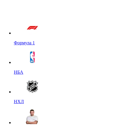
Формула 1
НБА
НХЛ