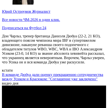
Юрий Остроумов
Журналист
Все новости ЧМ-2026 в один клик.
Подписаться на Футбол 24
Дон Чарльз, тренер британца Даниэля Дюбуа (22-2, 21 КО),
владеющего поясом чемпиона мира IBF в супертяжелом
дивизионе, накануне реванша своего подопечного с
обладателем титулов WBO, WBC, WBA и IBO Александром
Усиком (23-0, 14 КО) за звание абсолюта хевивейта рассказал,
что украинец является невероятным. Впрочем, Чарльз уверен,
что Усика он и вся команда Дюбуа уже раскусили.
кстати
В команде Дюбуа дали оценку прекращению сотрудничества
между Усиком и Красюком: "Соглашение уже заключено"
видео дня