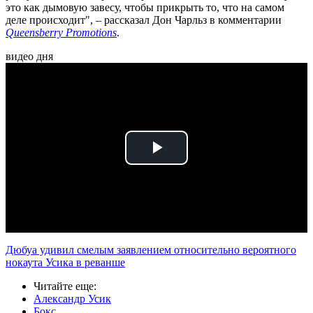
это как дымовую завесу, чтобы прикрыть то, что на самом
деле происходит", – рассказал Дон Чарльз в комментарии
Queensberry Promotions
.
видео дня
Play
Video
Дюбуа удивил смелым заявлением относительно вероятного
нокаута Усика в реванше
Читайте еще
:
Александр Усик
Бокс