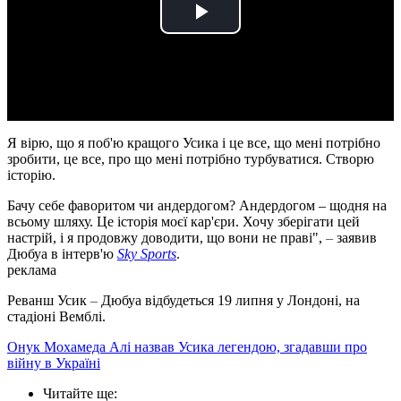
Play
Video
Я вірю, що я поб'ю кращого Усика і це все, що мені потрібно
зробити, це все, про що мені потрібно турбуватися. Створю
історію.
Бачу себе фаворитом чи андердогом? Андердогом – щодня на
всьому шляху. Це історія моєї кар'єри. Хочу зберігати цей
настрій, і я продовжу доводити, що вони не праві",
–
заявив
Дюбуа в інтерв'ю
Sky Sports
.
реклама
Реванш Усик
–
Дюбуа відбудеться 19 липня у Лондоні, на
стадіоні Вемблі.
Онук Мохамеда Алі назвав Усика легендою, згадавши про
війну в Україні
Читайте ще
: