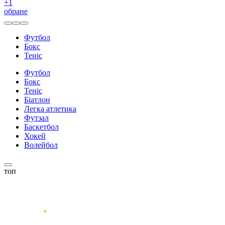
+
1
обране
Футбол
Бокс
Теніс
Футбол
Бокс
Теніс
Біатлон
Легка атлетика
Футзал
Баскетбол
Хокей
Волейбол
топ