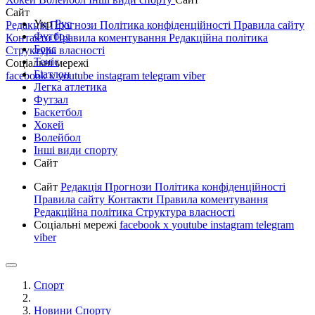
Сайт
Укр
Рус
Редакція
Прогнози
Політика конфіденційності
Правила сайту
Футбол
Контакти
Правила коментування
Редакційна політика
Бокс
Структура власності
Теніс
Соціальні мережі
Біатлон
facebook
x
youtube
instagram
telegram
viber
Легка атлетика
Футзал
Баскетбол
Хокей
Волейбол
Інші види спорту
Сайт
Сайт
Редакція
Прогнози
Політика конфіденційності
Правила сайту
Контакти
Правила коментування
Редакційна політика
Структура власності
Соціальні мережі
facebook
x
youtube
instagram
telegram
viber
Спорт
Новини Спорту