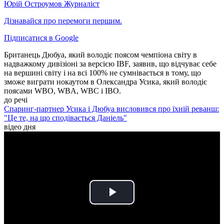
Юрій Остроумов
Журналіст
Дізнавайся про перемоги першим.
Підписатися в Google
Британець Дюбуа, який володіє поясом чемпіона світу в
надважкому дивізіоні за версією IBF, заявив, що відчуває себе
на вершині світу і на всі 100% не сумнівається в тому, що
зможе виграти нокаутом в Олександра Усика, який володіє
поясами WBO, WBA, WBC і IBO.
до речі
Спаринг-партнер Усика і Дюбуа висловився про їхній реванш:
"Це те, на що сподівається Даніель"
відео дня
Play