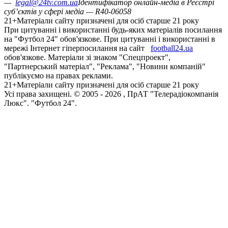
—
legal@24tv.com.ua
Ідентифікатор онлайн-медіа в Реєстрі
суб’єктів у сфері медіа — R40-06058
21+
Матеріали сайту призначені для осіб старше 21 року
При цитуванні і використанні будь-яких матеріалів посилання
на "Футбол 24" обов'язкове. При цитуванні і використанні в
мережі Інтернет гіперпосилання на сайт
football24.ua
обов'язкове. Матеріали зі знаком "Спецпроект",
"Партнерський матеріал", "Реклама", "Новини компаній"
публікуємо на правах реклами.
21+
Матеріали сайту призначені для осіб старше 21 року
Усi права захищенi. © 2005 -
2026
, ПрАТ "Телерадіокомпанія
Люкс". "Футбол 24".