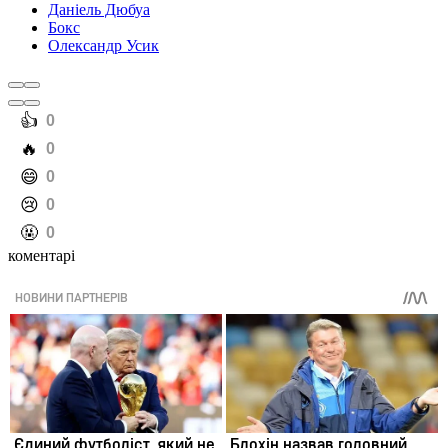
Даніель Дюбуа
Бокс
Олександр Усик
️👍
0
️🔥
0
️😄
0
️😢
0
️🤬
0
коментарі