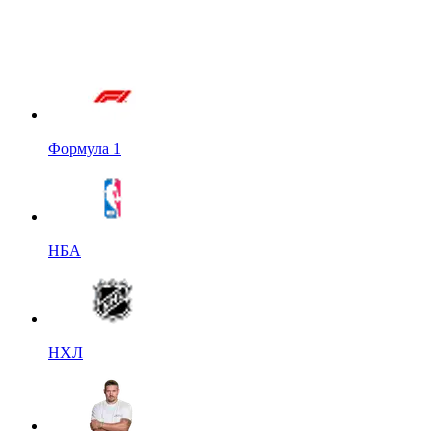
Формула 1
НБА
НХЛ