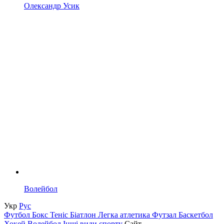
Олександр Усик
Волейбол
Укр
Рус
Футбол
Бокс
Теніс
Біатлон
Легка атлетика
Футзал
Баскетбол
Хокей
Волейбол
Інші види спорту
Сайт