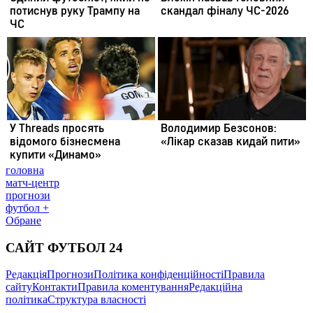
головна
матч-центр
прогнози
футбол +
Обране
САЙТ ФУТБОЛ 24
Редакція
Прогнози
Політика конфіденційності
Правила
сайту
Контакти
Правила коментування
Редакційна
політика
Структура власності