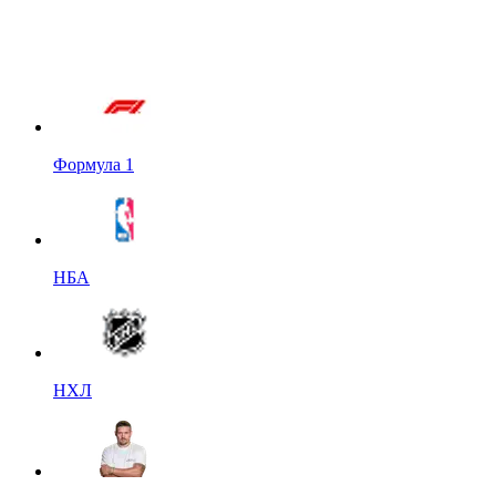
Формула 1
НБА
НХЛ