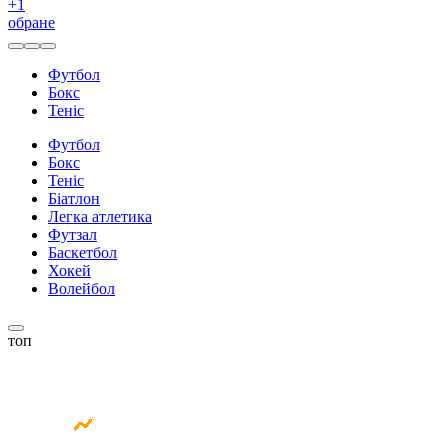
+
1
обране
Футбол
Бокс
Теніс
Футбол
Бокс
Теніс
Біатлон
Легка атлетика
Футзал
Баскетбол
Хокей
Волейбол
топ