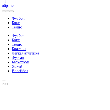
+
1
обране
Футбол
Бокс
Тенис
Футбол
Бокс
Тенис
Биатлон
Легкая атлетика
Футзал
Баскетбол
Хокей
Волейбол
топ