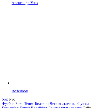
Александр Усик
Волейбол
Укр
Рус
Футбол
Бокс
Тенис
Биатлон
Легкая атлетика
Футзал
Баскетбол
Хокей
Волейбол
Другие виды спорта
Сайт