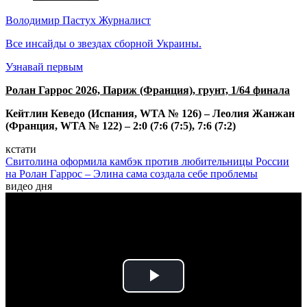
Володимир Пастух
Журналист
Все инсайды о звездах сборной Украины.
Узнавай первым
Ролан Гаррос 2026, Париж (Франция), грунт, 1/64 финала
Кейтлин Кеведо (Испания, WTA № 126) – Леолия Жанжан
(Франция, WTA № 122) – 2:0 (7:6 (7:5), 7:6 (7:2)
кстати
Свитолина оформила камбэк против любительницы России
на Ролан Гаррос – Элина сама создала себе проблемы
видео дня
Play