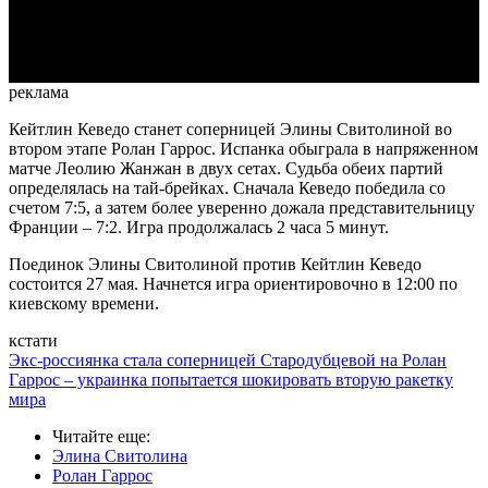
Video
реклама
Кейтлин Кеведо станет соперницей Элины Свитолиной во
втором этапе Ролан Гаррос. Испанка обыграла в напряженном
матче Леолию Жанжан в двух сетах. Судьба обеих партий
определялась на тай-брейках. Сначала Кеведо победила со
счетом 7:5, а затем более уверенно дожала представительницу
Франции – 7:2. Игра продолжалась 2 часа 5 минут.
Поединок Элины Свитолиной против Кейтлин Кеведо
состоится 27 мая. Начнется игра ориентировочно в 12:00 по
киевскому времени.
кстати
Экс-россиянка стала соперницей Стародубцевой на Ролан
Гаррос – украинка попытается шокировать вторую ракетку
мира
Читайте еще
:
Элина Свитолина
Ролан Гаррос