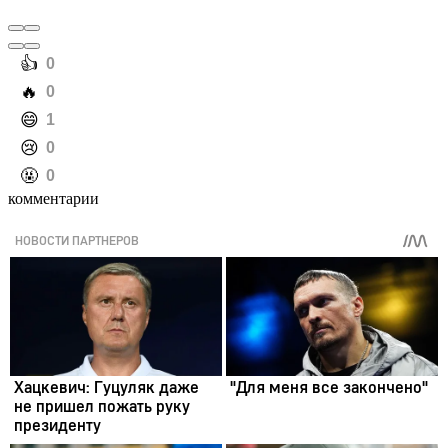
️👍
0
️🔥
0
️😄
1
️😢
0
️🤬
0
комментарии