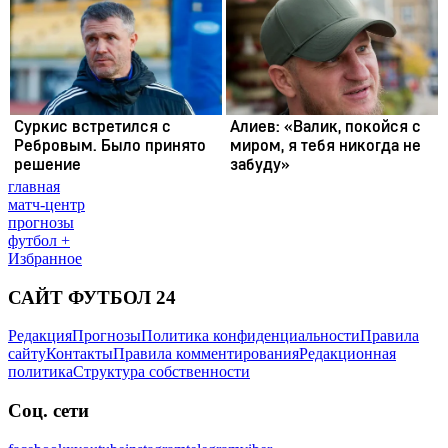
главная
матч-центр
прогнозы
футбол +
Избранное
САЙТ ФУТБОЛ 24
Редакция
Прогнозы
Политика конфиденциальности
Правила
сайту
Контакты
Правила комментирования
Редакционная
политика
Структура собственности
Соц. сети