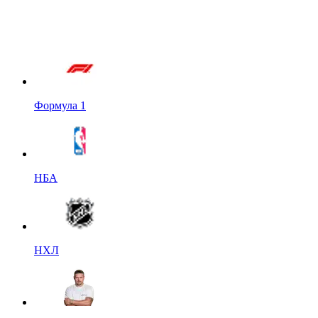
Формула 1
НБА
НХЛ