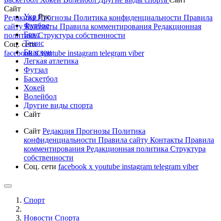
Сайт
Укр
Рус
Редакция
Прогнозы
Политика конфиденциальности
Правила
Футбол
сайту
Контакты
Правила комментирования
Редакционная
Бокс
политика
Структура собственности
Тенис
Соц. сети
Биатлон
facebook
x
youtube
instagram
telegram
viber
Легкая атлетика
Футзал
Баскетбол
Хокей
Волейбол
Другие виды спорта
Сайт
Сайт
Редакция
Прогнозы
Политика
конфиденциальности
Правила сайту
Контакты
Правила
комментирования
Редакционная политика
Структура
собственности
Соц. сети
facebook
x
youtube
instagram
telegram
viber
Спорт
Новости Cпорта