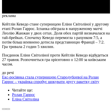
Video
реклама
Кейтлін Кеведо стане суперницею Еліни Світоліної у другому
етапі Ролан Гаррос. Іспанка обіграла в напруженому матчі
Леолію Жанжан у двох сетах. Доля обох партій визначалася на
тай-брейках. Спочатку Кеведо перемогла з рахунком 7:5, а
потім більш впевнено дотисла представницю Франції – 7:2.
Гра тривала 2 годин 5 хвилин.
Поєдинок Еліни Світоліної проти Кейтлін Кеведо відбудеться
27 травня. Розпочнеться гра орієнтовно о 12:00 за київським
часом.
до речі
Екс-росіянка стала суперницею Стародубцевої на Ролан
Гаррос – українка спробує шокувати другу ракетку світу
Читайте ще
:
Ролан Гаррос
Еліна Світоліна