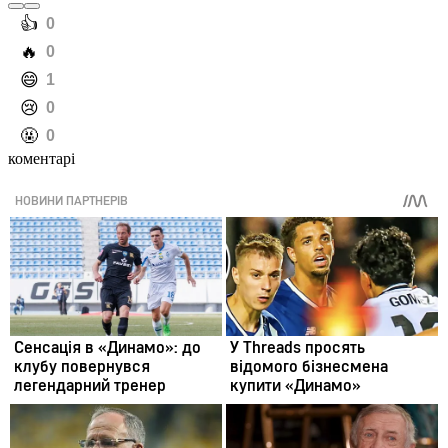
️👍
0
️🔥
0
️😄
1
️😢
0
️🤬
0
коментарі