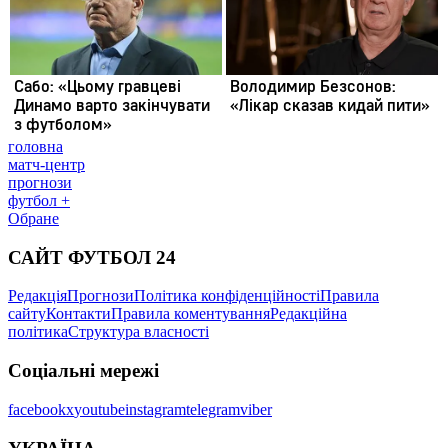
головна
матч-центр
прогнози
футбол +
Обране
САЙТ ФУТБОЛ 24
Редакція
Прогнози
Політика конфіденційності
Правила
сайту
Контакти
Правила коментування
Редакційна
політика
Структура власності
Соціальні мережі
facebook
x
youtube
instagram
telegram
viber