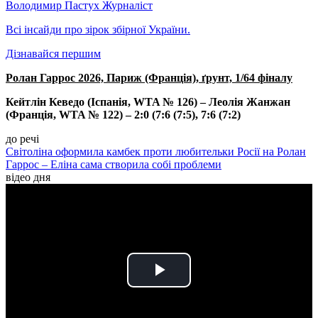
Володимир Пастух
Журналіст
Всі інсайди про зірок збірної України.
Дізнавайся першим
Ролан Гаррос 2026, Париж (Франція), ґрунт, 1/64 фіналу
Кейтлін Кеведо (Іспанія, WTA № 126) – Леолія Жанжан
(Франція, WTA № 122) – 2:0 (7:6 (7:5), 7:6 (7:2)
до речі
Світоліна оформила камбек проти любительки Росії на Ролан
Гаррос – Еліна сама створила собі проблеми
відео дня
Play