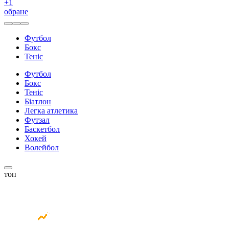
+
1
обране
Футбол
Бокс
Теніс
Футбол
Бокс
Теніс
Біатлон
Легка атлетика
Футзал
Баскетбол
Хокей
Волейбол
топ