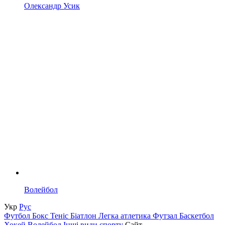
Олександр Усик
Волейбол
Укр
Рус
Футбол
Бокс
Теніс
Біатлон
Легка атлетика
Футзал
Баскетбол
Хокей
Волейбол
Інші види спорту
Сайт