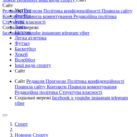
Сайт
Укр
Рус
Редакція
Прогнози
Політика конфіденційності
Правила сайту
Футбол
Контакти
Правила коментування
Редакційна політика
Бокс
Структура власності
Теніс
Соціальні мережі
Біатлон
facebook
x
youtube
instagram
telegram
viber
Легка атлетика
Футзал
Баскетбол
Хокей
Волейбол
Інші види спорту
Сайт
Сайт
Редакція
Прогнози
Політика конфіденційності
Правила сайту
Контакти
Правила коментування
Редакційна політика
Структура власності
Соціальні мережі
facebook
x
youtube
instagram
telegram
viber
Спорт
Новини Спорту