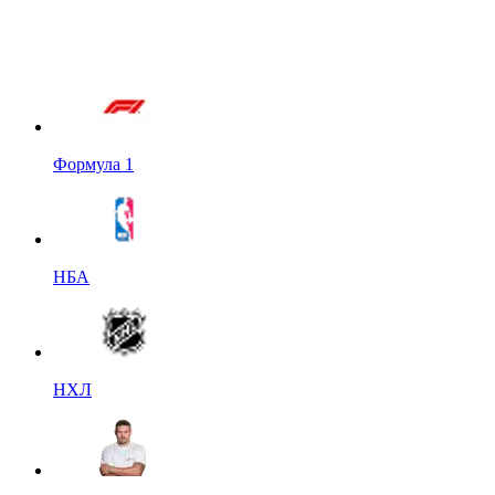
Формула 1
НБА
НХЛ