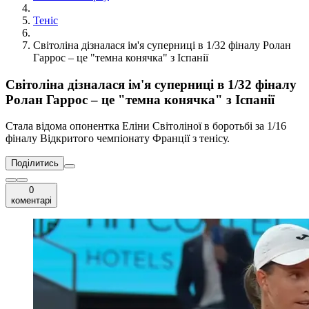
Теніс
Світоліна дізналася ім'я суперниці в 1/32 фіналу Ролан
Гаррос – це "темна конячка" з Іспанії
Світоліна дізналася ім'я суперниці в 1/32 фіналу
Ролан Гаррос – це "темна конячка" з Іспанії
Стала відома опонентка Еліни Світоліної в боротьбі за 1/16
фіналу Відкритого чемпіонату Франції з тенісу.
Поділитись
0
коментарі