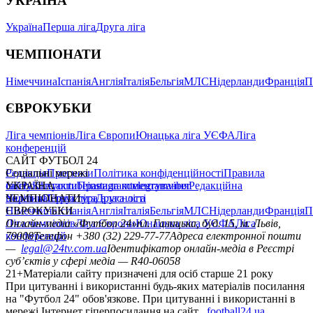
УКРАЇНА
Україна
Перша ліга
Друга ліга
ЧЕМПІОНАТИ
Німеччина
Іспанія
Англія
Італія
Бельгія
МЛС
Нідерланди
Франція
П
ЄВРОКУБКИ
Ліга чемпіонів
Ліга Європи
Юнацька ліга УЄФА
Ліга
конференцій
САЙТ ФУТБОЛ 24
Редакція
Соціальні мережі
Прогнози
Політика конфіденційності
Правила
сайту
facebook
УКРАЇНА
Контакти
x
youtube
Правила коментування
instagram
telegram
viber
Редакційна
політика
Україна
ЧЕМПІОНАТИ
Перша ліга
Структура власності
Друга ліга
Німеччина
ЄВРОКУБКИ
Іспанія
Англія
Італія
Бельгія
МЛС
Нідерланди
Франція
П
Ліга чемпіонів
Онлайн-медіа «Футбол 24»
Ліга Європи
Юнацька ліга УЄФА
пл. Галицька, буд. 15, м. Львів,
Ліга
конференцій
79008
Телефон +380 (32) 229-77-77
Адреса електронної пошти
—
legal@24tv.com.ua
Ідентифікатор онлайн-медіа в Реєстрі
суб’єктів у сфері медіа — R40-06058
21+
Матеріали сайту призначені для осіб старше 21 року
При цитуванні і використанні будь-яких матеріалів посилання
на "Футбол 24" обов'язкове. При цитуванні і використанні в
мережі Інтернет гіперпосилання на сайт
football24.ua