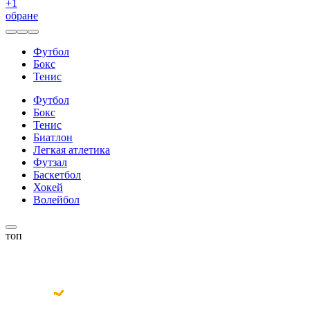
+
1
обране
Футбол
Бокс
Тенис
Футбол
Бокс
Тенис
Биатлон
Легкая атлетика
Футзал
Баскетбол
Хокей
Волейбол
топ