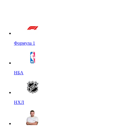
Формула 1
НБА
НХЛ