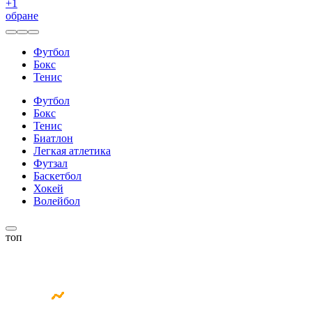
+
1
обране
Футбол
Бокс
Тенис
Футбол
Бокс
Тенис
Биатлон
Легкая атлетика
Футзал
Баскетбол
Хокей
Волейбол
топ