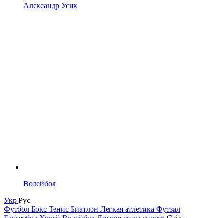
Александр Усик
Волейбол
Укр
Рус
Футбол
Бокс
Тенис
Биатлон
Легкая атлетика
Футзал
Баскетбол
Хокей
Волейбол
Другие виды спорта
Сайт