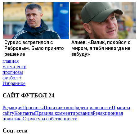
главная
матч-центр
прогнозы
футбол +
Избранное
САЙТ ФУТБОЛ 24
Редакция
Прогнозы
Политика конфиденциальности
Правила
сайту
Контакты
Правила комментирования
Редакционная
политика
Структура собственности
Соц. сети