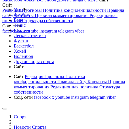
Сайт
Укр
Рус
Редакция
Прогнозы
Политика конфиденциальности
Правила
Футбол
сайту
Контакты
Правила комментирования
Редакционная
Бокс
политика
Структура собственности
Тенис
Соц. сети
Биатлон
facebook
x
youtube
instagram
telegram
viber
Легкая атлетика
Футзал
Баскетбол
Хокей
Волейбол
Другие виды спорта
Сайт
Сайт
Редакция
Прогнозы
Политика
конфиденциальности
Правила сайту
Контакты
Правила
комментирования
Редакционная политика
Структура
собственности
Соц. сети
facebook
x
youtube
instagram
telegram
viber
Спорт
Новости Cпорта