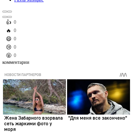
️👍
0
️🔥
0
️😄
0
️😢
0
️🤬
0
комментарии