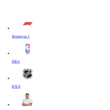
Формула 1
НБА
НХЛ