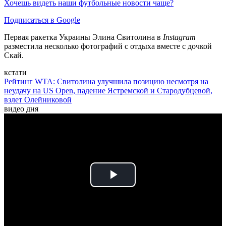
Хочешь видеть наши футбольные новости чаще?
Подписаться в Google
Первая ракетка Украины Элина Свитолина в
Instagram
разместила несколько фотографий с отдыха вместе с дочкой
Скай.
кстати
Рейтинг WTA: Свитолина улучшила позицию несмотря на
неудачу на US Open, падение Ястремской и Стародубцевой,
взлет Олейниковой
видео дня
Play
Video