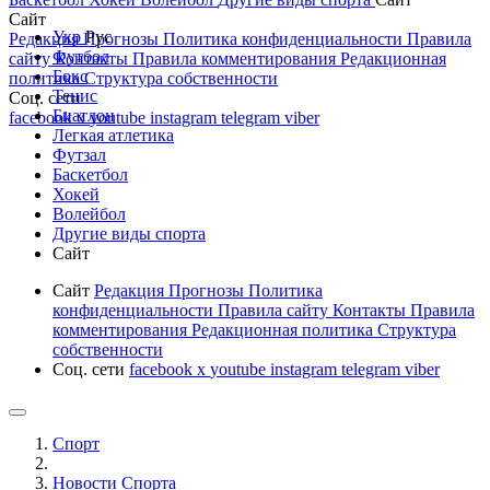
Сайт
Укр
Рус
Редакция
Прогнозы
Политика конфиденциальности
Правила
Футбол
сайту
Контакты
Правила комментирования
Редакционная
Бокс
политика
Структура собственности
Тенис
Соц. сети
Биатлон
facebook
x
youtube
instagram
telegram
viber
Легкая атлетика
Футзал
Баскетбол
Хокей
Волейбол
Другие виды спорта
Сайт
Сайт
Редакция
Прогнозы
Политика
конфиденциальности
Правила сайту
Контакты
Правила
комментирования
Редакционная политика
Структура
собственности
Соц. сети
facebook
x
youtube
instagram
telegram
viber
Спорт
Новости Cпорта