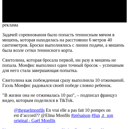
Video
реклама
Задачей соревнования было попасть теннисным мячом в
мишень, которая находилась на расстоянии 6 метров 40
сантиметров. Броски выполнялись с линии подачи, а мишень
была возле сетки теннисного корта.
Свитолина, которая бросала первой, ни разу в мишень не
попала. Монфис выполнил один точный бросок – успешным
для него стала завершающая попытка.
Свитолина как побежденная сразу выполнила 10 отжиманий.
Гаэль Монфис радовался своей победе словно ребенок.
"В жизни она не отжималась 10 раз", – подписал француз
видео, которым поделился в TikTok.
@thegaelmonfils
En vrai elle a pas fait 10 pompes on
est d’accord?? @Elina Monfils
#présaison
#fun
♬ son
original - Gaël Monfils