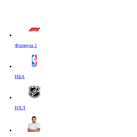
Формула 1
НБА
НХЛ