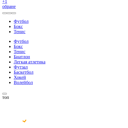
+
1
обране
Футбол
Бокс
Тенис
Футбол
Бокс
Тенис
Биатлон
Легкая атлетика
Футзал
Баскетбол
Хокей
Волейбол
топ