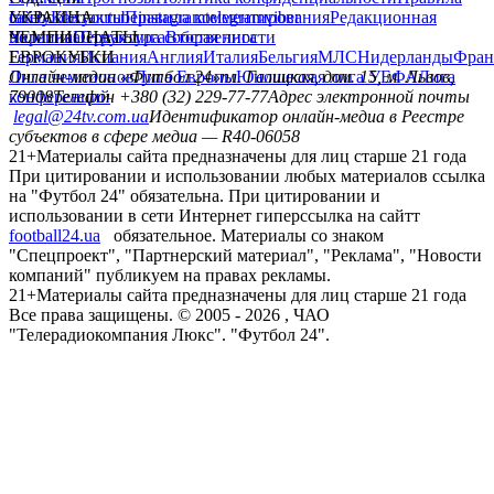
сайту
facebook
УКРАИНА
Контакты
x
youtube
Правила комментирования
instagram
telegram
viber
Редакционная
политика
Украина
ЧЕМПИОНАТЫ
Первая лига
Структура собственности
Вторая лига
Германия
ЕВРОКУБКИ
Испания
Англия
Италия
Бельгия
МЛС
Нидерланды
Фран
Лига чемпионов
Онлайн-медиа «Футбол 24»
Лига Европы
пл. Галицкая, дом. 15, м. Львов,
Юношеская лига УЕФА
Лига
конференций
79008
Телефон +380 (32) 229-77-77
Адрес электронной почты
legal@24tv.com.ua
Идентификатор онлайн-медиа в Реестре
субъектов в сфере медиа — R40-06058
21+
Материалы сайта предназначены для лиц старше 21 года
При цитировании и использовании любых материалов ссылка
на "Футбол 24" обязательна. При цитировании и
использовании в сети Интернет гиперссылка на сайтт
football24.ua
обязательное. Материалы со знаком
"Спецпроект", "Партнерский материал", "Реклама", "Новости
компаний" публикуем на правах рекламы.
21+
Материалы сайта предназначены для лиц старше 21 года
Все права защищены. © 2005 -
2026
, ЧАО
"Телерадиокомпания Люкс". "Футбол 24".