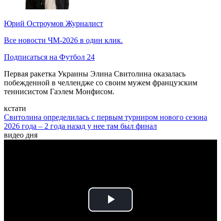
Юрий Остроумов
Журналист
Все новости ЧМ-2026 в один клик.
Подписаться на Футбол 24
Первая ракетка Украины Элина Свитолина оказалась
побежденной в челлендже со своим мужем французским
теннисистом Гаэлем Монфисом.
кстати
Свитолина определилась с первым турниром нового сезона
2026 года – 2 года назад у нее там был финал
видео дня
Play