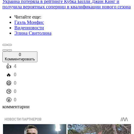
Украина потеряла в рейтинге Кубка Билли Джин Кинг и
получила вероятных соперниц в квалификации нового сезона
Читайте еще
:
Гаэль Монфис
Видеоновости
Элина Свитолина
0
Комментировать
️👍
4
️🔥
0
️😄
0
️😢
0
️🤬
0
комментарии