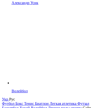
Александр Усик
Волейбол
Укр
Рус
Футбол
Бокс
Тенис
Биатлон
Легкая атлетика
Футзал
Баскетбол
Хокей
Волейбол
Другие виды спорта
Сайт