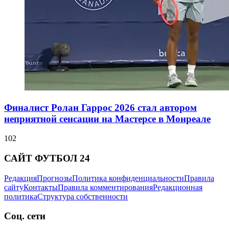
Финалист Ролан Гаррос 2026 стал автором
неприятной сенсации на Мастерсе в Монреале
102
САЙТ ФУТБОЛ 24
Редакция
Прогнозы
Политика конфиденциальности
Правила
сайту
Контакты
Правила комментирования
Редакционная
политика
Структура собственности
Соц. сети