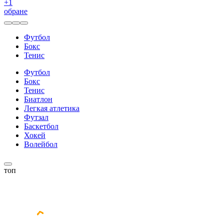
+
1
обране
Футбол
Бокс
Тенис
Футбол
Бокс
Тенис
Биатлон
Легкая атлетика
Футзал
Баскетбол
Хокей
Волейбол
топ