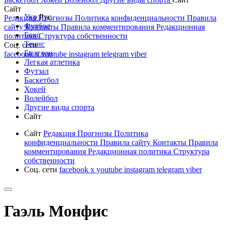
Сайт
Укр
Рус
Редакция
Прогнозы
Политика конфиденциальности
Правила
Футбол
сайту
Контакты
Правила комментирования
Редакционная
Бокс
политика
Структура собственности
Тенис
Соц. сети
Биатлон
facebook
x
youtube
instagram
telegram
viber
Легкая атлетика
Футзал
Баскетбол
Хокей
Волейбол
Другие виды спорта
Сайт
Сайт
Редакция
Прогнозы
Политика
конфиденциальности
Правила сайту
Контакты
Правила
комментирования
Редакционная политика
Структура
собственности
Соц. сети
facebook
x
youtube
instagram
telegram
viber
Гаэль Монфис