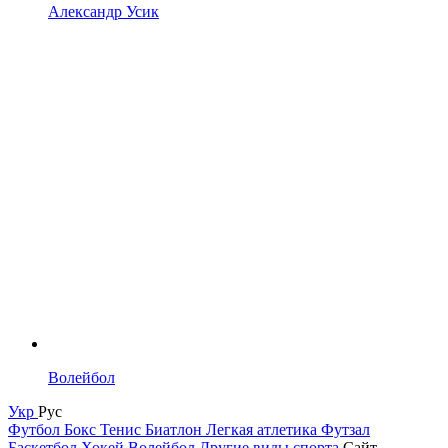
Александр Усик
Волейбол
Укр
Рус
Футбол
Бокс
Тенис
Биатлон
Легкая атлетика
Футзал
Баскетбол
Хокей
Волейбол
Другие виды спорта
Сайт