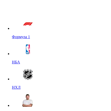
Формула 1
НБА
НХЛ