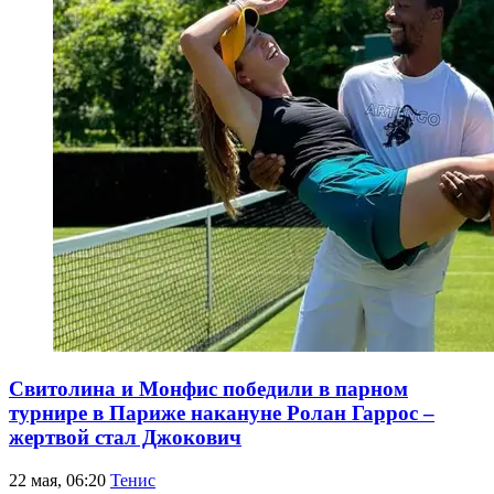
Свитолина и Монфис победили в парном
турнире в Париже накануне Ролан Гаррос –
жертвой стал Джокович
22 мая, 06:20
Тенис