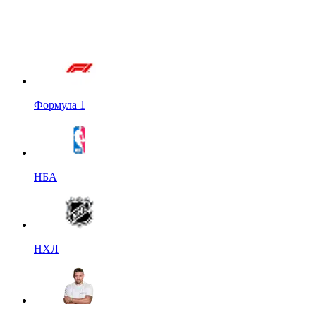
Формула 1
НБА
НХЛ