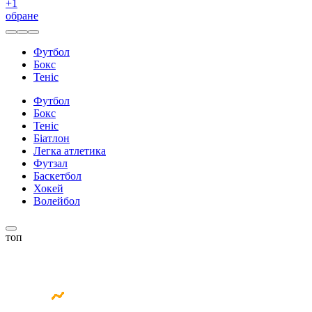
+
1
обране
Футбол
Бокс
Теніс
Футбол
Бокс
Теніс
Біатлон
Легка атлетика
Футзал
Баскетбол
Хокей
Волейбол
топ