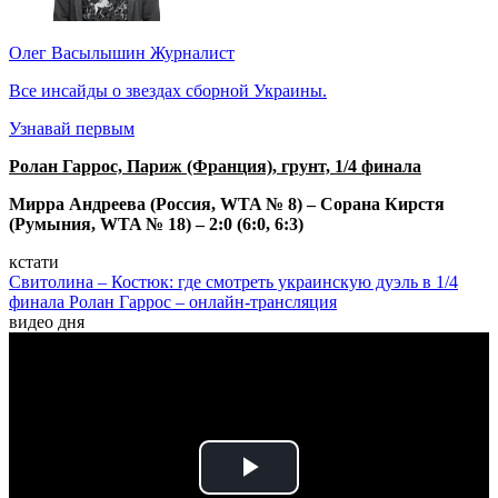
Олег Васылышин
Журналист
Все инсайды о звездах сборной Украины.
Узнавай первым
Ролан Гаррос, Париж (Франция), грунт, 1/4 финала
Мирра Андреева (Россия, WTA № 8) – Сорана Кирстя
(Румыния, WTA № 18) – 2:0 (6:0, 6:3)
кстати
Свитолина – Костюк: где смотреть украинскую дуэль в 1/4
финала Ролан Гаррос – онлайн-трансляция
видео дня
Play