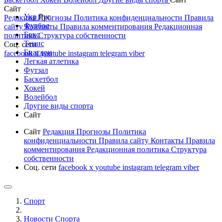
Сайт
Укр
Рус
Редакция
Прогнозы
Политика конфиденциальности
Правила
Футбол
сайту
Контакты
Правила комментирования
Редакционная
Бокс
политика
Структура собственности
Тенис
Соц. сети
Биатлон
facebook
x
youtube
instagram
telegram
viber
Легкая атлетика
Футзал
Баскетбол
Хокей
Волейбол
Другие виды спорта
Сайт
Сайт
Редакция
Прогнозы
Политика
конфиденциальности
Правила сайту
Контакты
Правила
комментирования
Редакционная политика
Структура
собственности
Соц. сети
facebook
x
youtube
instagram
telegram
viber
Спорт
Новости Cпорта