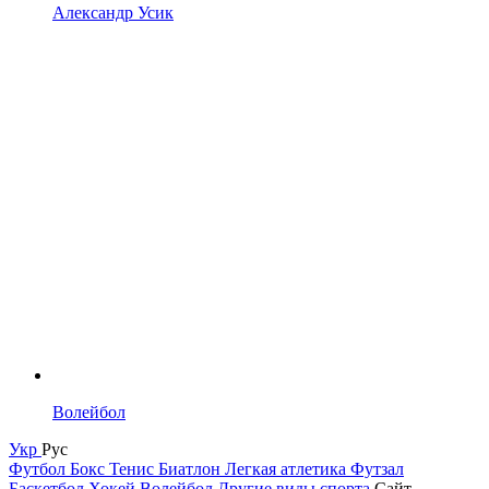
Александр Усик
Волейбол
Укр
Рус
Футбол
Бокс
Тенис
Биатлон
Легкая атлетика
Футзал
Баскетбол
Хокей
Волейбол
Другие виды спорта
Сайт