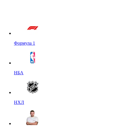
Формула 1
НБА
НХЛ