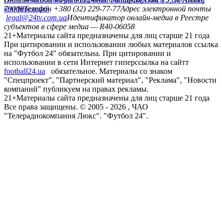
конференций
79008
Телефон +380 (32) 229-77-77
Адрес электронной почты
legal@24tv.com.ua
Идентификатор онлайн-медиа в Реестре
субъектов в сфере медиа — R40-06058
21+
Материалы сайта предназначены для лиц старше 21 года
При цитировании и использовании любых материалов ссылка
на "Футбол 24" обязательна. При цитировании и
использовании в сети Интернет гиперссылка на сайтт
football24.ua
обязательное. Материалы со знаком
"Спецпроект", "Партнерский материал", "Реклама", "Новости
компаний" публикуем на правах рекламы.
21+
Материалы сайта предназначены для лиц старше 21 года
Все права защищены. © 2005 -
2026
, ЧАО
"Телерадиокомпания Люкс". "Футбол 24".