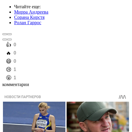
Читайте еще
:
Мирра Андреева
Сорана Кирстя
Ролан Гаррос
️👍
0
️🔥
0
️😄
0
️😢
1
️🤬
1
комментарии