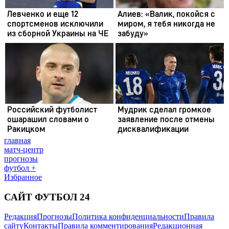
главная
матч-центр
прогнозы
футбол +
Избранное
САЙТ ФУТБОЛ 24
Редакция
Прогнозы
Политика конфиденциальности
Правила
сайту
Контакты
Правила комментирования
Редакционная