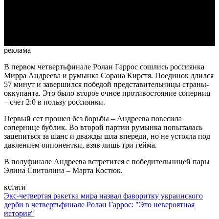
Video
реклама
В первом четвертьфинале Ролан Гаррос сошлись россиянка
Мирра Андреева и румынка Сорана Кирстя. Поединок длился
57 минут и завершился победой представительницы страны-
оккупанта. Это было второе очное противостояние соперниц
– счет 2:0 в пользу россиянки.
Первый сет прошел без борьбы – Андреева повесила
сопернице бублик. Во второй партии румынка попыталась
зацепиться за шанс и дважды шла впереди, но не устояла под
давлением оппонентки, взяв лишь три гейма.
В полуфинале Андреева встретится с победительницей пары
Элина Свитолина – Марта Костюк.
кстати
Экс-четвертая ракетка мира назвал фаворитку украинского
дерби в четвертьфинале Ролан Гаррос: "Это невероятная
история"