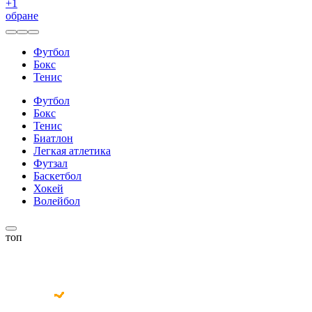
+
1
обране
Футбол
Бокс
Тенис
Футбол
Бокс
Тенис
Биатлон
Легкая атлетика
Футзал
Баскетбол
Хокей
Волейбол
топ