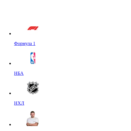
Формула 1
НБА
НХЛ