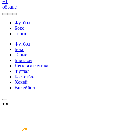
+
1
обране
Футбол
Бокс
Тенис
Футбол
Бокс
Тенис
Биатлон
Легкая атлетика
Футзал
Баскетбол
Хокей
Волейбол
топ