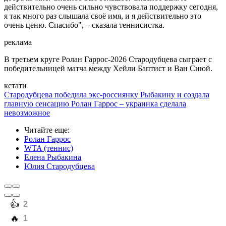
действительно очень сильно чувствовала поддержку сегодня,
я так много раз слышала своё имя, и я действительно это
очень ценю. Спасибо", – сказала теннисистка.
реклама
В третьем круге Ролан Гаррос-2026 Стародубцева сыграет с
победительницей матча между Хейли Баптист и Ван Сиюй.
кстати
Стародубцева победила экс-россиянку Рыбакину и создала
главную сенсацию Ролан Гаррос – украинка сделала
невозможное
Читайте еще
:
Ролан Гаррос
WTA (теннис)
Елена Рыбакина
Юлия Стародубцева
️👍
2
️🔥
1