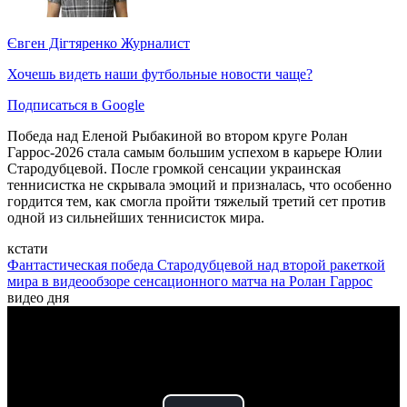
Євген Дігтяренко
Журналист
Хочешь видеть наши футбольные новости чаще?
Подписаться в Google
Победа над Еленой Рыбакиной во втором круге Ролан
Гаррос-2026 стала самым большим успехом в карьере Юлии
Стародубцевой. После громкой сенсации украинская
теннисистка не скрывала эмоций и призналась, что особенно
гордится тем, как смогла пройти тяжелый третий сет против
одной из сильнейших теннисисток мира.
кстати
Фантастическая победа Стародубцевой над второй ракеткой
мира в видеообзоре сенсационного матча на Ролан Гаррос
видео дня