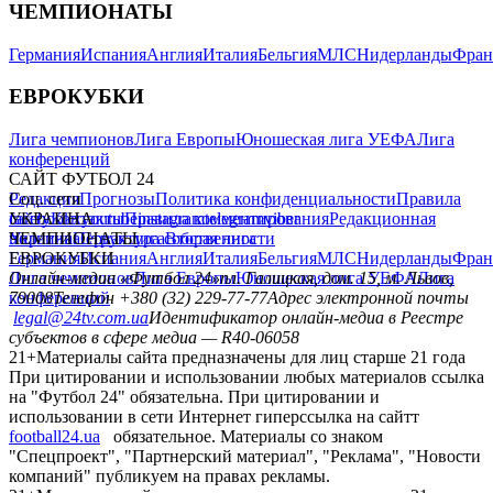
ЧЕМПИОНАТЫ
Германия
Испания
Англия
Италия
Бельгия
МЛС
Нидерланды
Фран
ЕВРОКУБКИ
Лига чемпионов
Лига Европы
Юношеская лига УЕФА
Лига
конференций
САЙТ ФУТБОЛ 24
Редакция
Соц. сети
Прогнозы
Политика конфиденциальности
Правила
сайту
facebook
УКРАИНА
Контакты
x
youtube
Правила комментирования
instagram
telegram
viber
Редакционная
политика
Украина
ЧЕМПИОНАТЫ
Первая лига
Структура собственности
Вторая лига
Германия
ЕВРОКУБКИ
Испания
Англия
Италия
Бельгия
МЛС
Нидерланды
Фран
Лига чемпионов
Онлайн-медиа «Футбол 24»
Лига Европы
пл. Галицкая, дом. 15, м. Львов,
Юношеская лига УЕФА
Лига
конференций
79008
Телефон +380 (32) 229-77-77
Адрес электронной почты
legal@24tv.com.ua
Идентификатор онлайн-медиа в Реестре
субъектов в сфере медиа — R40-06058
21+
Материалы сайта предназначены для лиц старше 21 года
При цитировании и использовании любых материалов ссылка
на "Футбол 24" обязательна. При цитировании и
использовании в сети Интернет гиперссылка на сайтт
football24.ua
обязательное. Материалы со знаком
"Спецпроект", "Партнерский материал", "Реклама", "Новости
компаний" публикуем на правах рекламы.