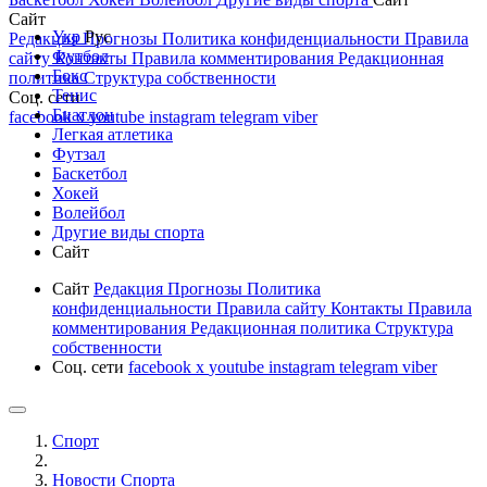
Сайт
Укр
Рус
Редакция
Прогнозы
Политика конфиденциальности
Правила
Футбол
сайту
Контакты
Правила комментирования
Редакционная
Бокс
политика
Структура собственности
Тенис
Соц. сети
Биатлон
facebook
x
youtube
instagram
telegram
viber
Легкая атлетика
Футзал
Баскетбол
Хокей
Волейбол
Другие виды спорта
Сайт
Сайт
Редакция
Прогнозы
Политика
конфиденциальности
Правила сайту
Контакты
Правила
комментирования
Редакционная политика
Структура
собственности
Соц. сети
facebook
x
youtube
instagram
telegram
viber
Спорт
Новости Cпорта