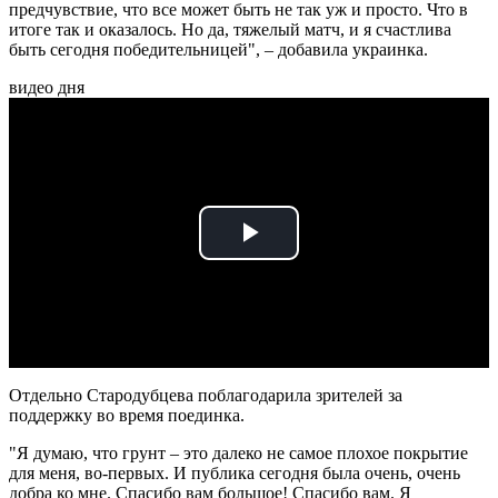
предчувствие, что все может быть не так уж и просто. Что в
итоге так и оказалось. Но да, тяжелый матч, и я счастлива
быть сегодня победительницей", – добавила украинка.
видео дня
Play
Video
Отдельно Стародубцева поблагодарила зрителей за
поддержку во время поединка.
"Я думаю, что грунт – это далеко не самое плохое покрытие
для меня, во-первых. И публика сегодня была очень, очень
добра ко мне. Спасибо вам большое! Спасибо вам. Я