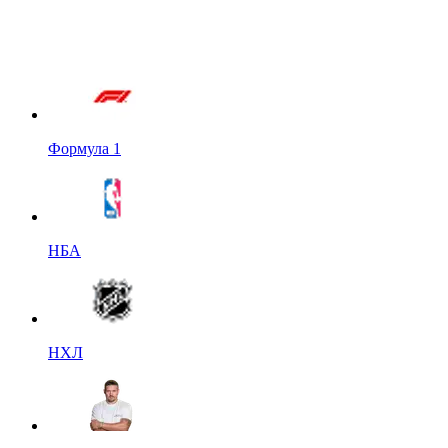
Формула 1
НБА
НХЛ