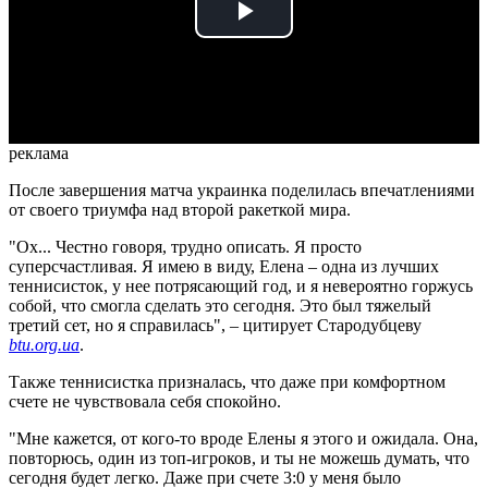
Play
Video
реклама
После завершения матча украинка поделилась впечатлениями
от своего триумфа над второй ракеткой мира.
"Ох... Честно говоря, трудно описать. Я просто
суперсчастливая. Я имею в виду, Елена – одна из лучших
теннисисток, у нее потрясающий год, и я невероятно горжусь
собой, что смогла сделать это сегодня. Это был тяжелый
третий сет, но я справилась", – цитирует Стародубцеву
btu.org.ua
.
Также теннисистка призналась, что даже при комфортном
счете не чувствовала себя спокойно.
"Мне кажется, от кого-то вроде Елены я этого и ожидала. Она,
повторюсь, один из топ-игроков, и ты не можешь думать, что
сегодня будет легко. Даже при счете 3:0 у меня было