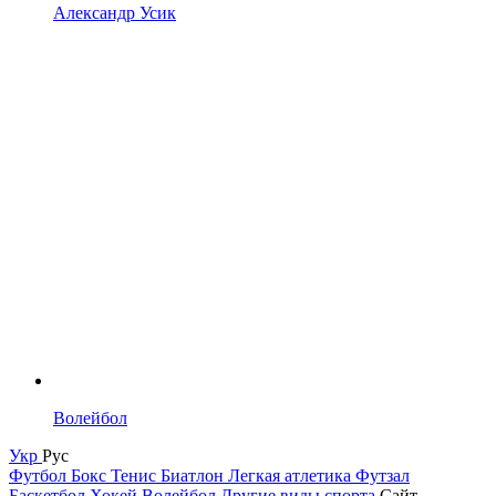
Александр Усик
Волейбол
Укр
Рус
Футбол
Бокс
Тенис
Биатлон
Легкая атлетика
Футзал
Баскетбол
Хокей
Волейбол
Другие виды спорта
Сайт