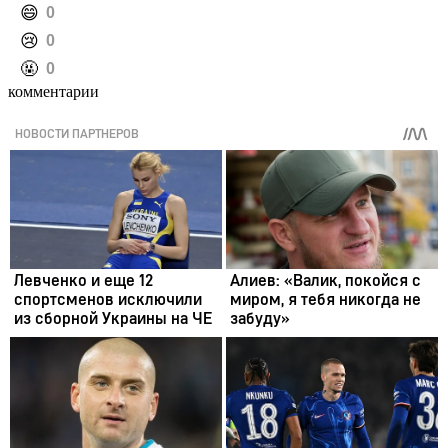
️😄
0
️😢
0
️🤬
0
комментарии