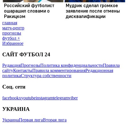
главная
матч-центр
прогнозы
футбол +
Избранное
САЙТ ФУТБОЛ 24
Редакция
Прогнозы
Политика конфиденциальности
Правила
сайту
Контакты
Правила комментирования
Редакционная
политика
Структура собственности
Соц. сети
facebook
x
youtube
instagram
telegram
viber
УКРАИНА
Украина
Первая лига
Вторая лига