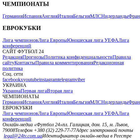
ЧЕМПИОНАТЫ
Германия
Испания
Англия
Италия
Бельгия
МЛС
Нидерланды
Фран
ЕВРОКУБКИ
Лига чемпионов
Лига Европы
Юношеская лига УЕФА
Лига
конференций
САЙТ ФУТБОЛ 24
Редакция
Прогнозы
Политика конфиденциальности
Правила
сайту
Контакты
Правила комментирования
Редакционная
политика
Соц. сети
facebook
x
youtube
instagram
telegram
viber
УКРАИНА
Украина
Первая лига
Вторая лига
ЧЕМПИОНАТЫ
Германия
Испания
Англия
Италия
Бельгия
МЛС
Нидерланды
Фран
ЕВРОКУБКИ
Лига чемпионов
Лига Европы
Юношеская лига УЕФА
Лига
конференций
Онлайн-медиа «Футбол 24»
пл. Галицкая, дом. 15, м. Львов,
79008
Телефон +380 (32) 229-77-77
Адрес электронной почты
legal@24tv.com.ua
Идентификатор онлайн-медиа в Реестре