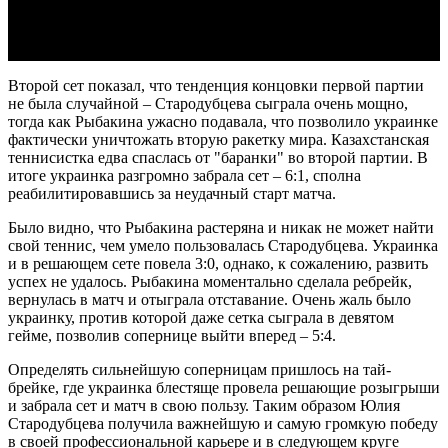
Video
Второй сет показал, что тенденция концовки первой партии
не была случайной – Стародубцева сыграла очень мощно,
тогда как Рыбакина ужасно подавала, что позволило украинке
фактически уничтожать вторую ракетку мира. Казахстанская
теннисистка едва спаслась от "баранки" во второй партии. В
итоге украинка разгромно забрала сет – 6:1, сполна
реабилитировавшись за неудачный старт матча.
Было видно, что Рыбакина растеряна и никак не может найти
свой теннис, чем умело пользовалась Стародубцева. Украинка
и в решающем сете повела 3:0, однако, к сожалению, развить
успех не удалось. Рыбакина моментально сделала ребрейк,
вернулась в матч и отыграла отставание. Очень жаль было
украинку, против которой даже сетка сыграла в девятом
гейме, позволив сопернице выйти вперед – 5:4.
Определять сильнейшую соперницам пришлось на тай-
брейке, где украинка блестяще провела решающие розыгрыши
и забрала сет и матч в свою пользу. Таким образом Юлия
Стародубцева получила важнейшую и самую громкую победу
в своей профессиональной карьере и в следующем круге