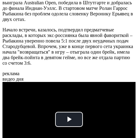
выиграла Australian Open, победила в Штутгарте и добралась
до финала Индиан-Уэллс. В стартовом матче Ролан Гаррос
Рыбакина без проблем одолела словенку Веронику Ерьявец в
двух сетах.
Начало встречи, казалось, подтвердил предматчевые
расклады, в которых экс-россиянка была явной фавориткой –
Рыбакина уверенно повела 5:1 после двух неудачных подач
Стародубцевой. Впрочем, уже в конце первого сета украинка
начала "возвращаться" в игру – отыграла один брейк, имела
два брейк-пойнта в девятом гейме, но все же отдала партию
со счетом 3:6.
реклама
видео дня
Play