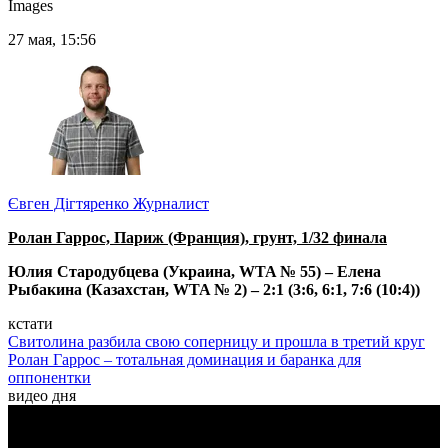
Images
27 мая, 15:56
Євген Дігтяренко
Журналист
Ролан Гаррос, Париж (Франция), грунт, 1/32 финала
Юлия Стародубцева (Украина, WTA № 55) – Елена
Рыбакина (Казахстан, WTA № 2) – 2:1 (3:6, 6:1, 7:6 (10:4))
кстати
Свитолина разбила свою соперницу и прошла в третий круг
Ролан Гаррос – тотальная доминация и баранка для
оппонентки
видео дня