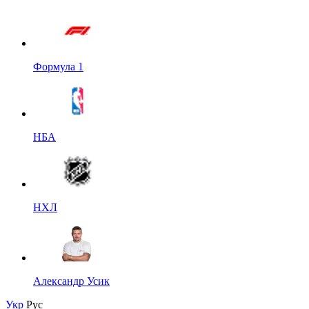
Формула 1
НБА
НХЛ
Александр Усик
Укр
Рус