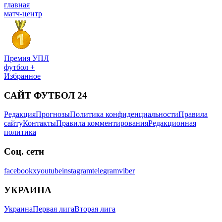
главная
матч-центр
Премия УПЛ
футбол +
Избранное
САЙТ ФУТБОЛ 24
Редакция
Прогнозы
Политика конфиденциальности
Правила
сайту
Контакты
Правила комментирования
Редакционная
политика
Соц. сети
facebook
x
youtube
instagram
telegram
viber
УКРАИНА
Украина
Первая лига
Вторая лига