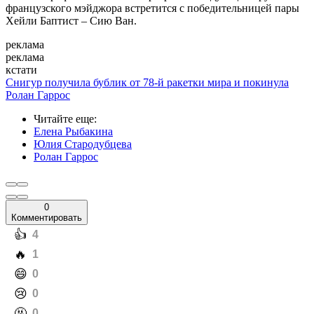
французского мэйджора встретится с победительницей пары
Хейли Баптист – Сию Ван.
реклама
реклама
кстати
Снигур получила бублик от 78-й ракетки мира и покинула
Ролан Гаррос
Читайте еще
:
Елена Рыбакина
Юлия Стародубцева
Ролан Гаррос
0
Комментировать
️👍
4
️🔥
1
️😄
0
️😢
0
️🤬
0