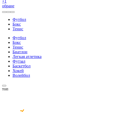
+
1
обране
Футбол
Бокс
Тенис
Футбол
Бокс
Тенис
Биатлон
Легкая атлетика
Футзал
Баскетбол
Хокей
Волейбол
топ