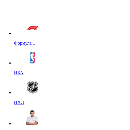
Формула 1
НБА
НХЛ