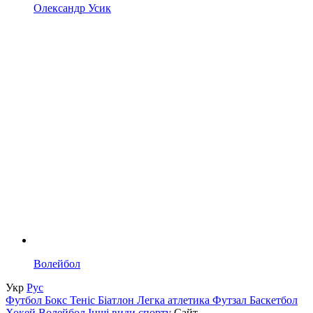
Олександр Усик
Волейбол
Укр
Рус
Футбол
Бокс
Теніс
Біатлон
Легка атлетика
Футзал
Баскетбол
Хокей
Волейбол
Інші види спорту
Сайт