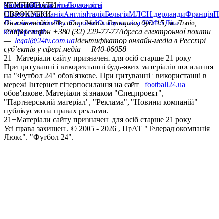
політика
Україна
ЧЕМПІОНАТИ
Перша ліга
Структура власності
Друга ліга
Німеччина
ЄВРОКУБКИ
Іспанія
Англія
Італія
Бельгія
МЛС
Нідерланди
Франція
П
Ліга чемпіонів
Онлайн-медіа «Футбол 24»
Ліга Європи
Юнацька ліга УЄФА
пл. Галицька, буд. 15, м. Львів,
Ліга
конференцій
79008
Телефон +380 (32) 229-77-77
Адреса електронної пошти
—
legal@24tv.com.ua
Ідентифікатор онлайн-медіа в Реєстрі
суб’єктів у сфері медіа — R40-06058
21+
Матеріали сайту призначені для осіб старше 21 року
При цитуванні і використанні будь-яких матеріалів посилання
на "Футбол 24" обов'язкове. При цитуванні і використанні в
мережі Інтернет гіперпосилання на сайт
football24.ua
обов'язкове. Матеріали зі знаком "Спецпроект",
"Партнерський матеріал", "Реклама", "Новини компаній"
публікуємо на правах реклами.
21+
Матеріали сайту призначені для осіб старше 21 року
Усi права захищенi. © 2005 -
2026
, ПрАТ "Телерадіокомпанія
Люкс". "Футбол 24".