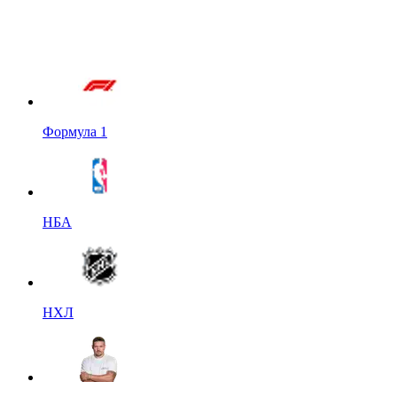
Формула 1
НБА
НХЛ