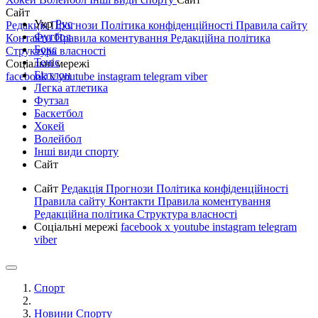
Сайт
Укр
Рус
Редакція
Прогнози
Політика конфіденційності
Правила сайту
Футбол
Контакти
Правила коментування
Редакційна політика
Бокс
Структура власності
Теніс
Соціальні мережі
Біатлон
facebook
x
youtube
instagram
telegram
viber
Легка атлетика
Футзал
Баскетбол
Хокей
Волейбол
Інші види спорту
Сайт
Сайт
Редакція
Прогнози
Політика конфіденційності
Правила сайту
Контакти
Правила коментування
Редакційна політика
Структура власності
Соціальні мережі
facebook
x
youtube
instagram
telegram
viber
Спорт
Новини Спорту