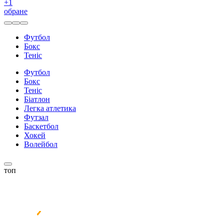
+
1
обране
Футбол
Бокс
Теніс
Футбол
Бокс
Теніс
Біатлон
Легка атлетика
Футзал
Баскетбол
Хокей
Волейбол
топ