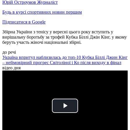
Юрій Остроумов
Журналіст
Будь в курсі спортивних новин першим
Підписатися в Google
Збірна України з тенісу у вересні цього року вступить у
вирішальну боротьбу за трофей Кубка Біллі Джін Кінг, у якому
беруть участь жіночі національні збірні.
до речі
Україна впритул наблизилась до топ-10 Кубка Біллі Джин Кінг
– неймовірний прогрес Світоліної і Ко після виходу в фінал
відео дня
Play
Video