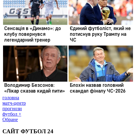
головна
матч-центр
прогнози
футбол +
Обране
САЙТ ФУТБОЛ 24