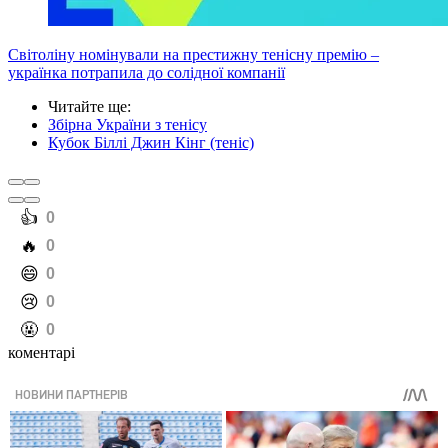
Світоліну номінували на престижну тенісну премію –
українка потрапила до солідної компанії
Читайте ще
:
Збірна України з тенісу
Кубок Біллі Джин Кінг (теніс)
️👍
0
️🔥
0
️😄
0
️😢
0
️🤬
0
коментарі