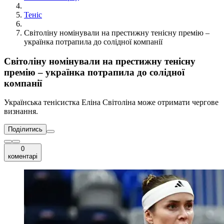
Теніс
Світоліну номінували на престижну тенісну премію –
українка потрапила до солідної компанії
Світоліну номінували на престижну тенісну
премію – українка потрапила до солідної
компанії
Українська тенісистка Еліна Світоліна може отримати чергове
визнання.
Поділитись
0
коментарі