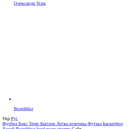
Олександр Усик
Волейбол
Укр
Рус
Футбол
Бокс
Теніс
Біатлон
Легка атлетика
Футзал
Баскетбол
Хокей
Волейбол
Інші види спорту
Сайт