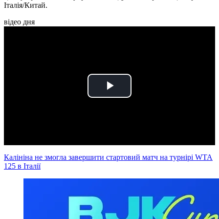
Італія/Китай.
відео дня
Play
Video
Калініна не змогла завершити стартовий матч на турнірі WTA
125 в Італії