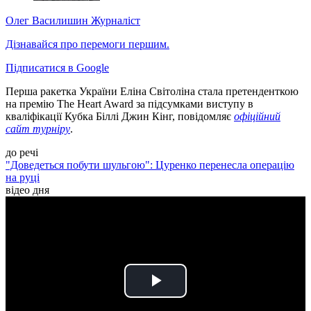
Олег Василишин
Журналіст
Дізнавайся про перемоги першим.
Підписатися в Google
Перша ракетка України Еліна Світоліна стала претенденткою
на премію The Heart Award за підсумками виступу в
кваліфікації Кубка Біллі Джин Кінг, повідомляє
офіційний
сайт турніру
.
до речі
"Доведеться побути шульгою": Цуренко перенесла операцію
на руці
відео дня
Play