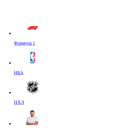
Формула 1
НБА
НХЛ