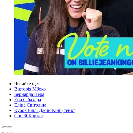
Читайте ще
:
Вікторія Мбоко
Бернарда Пера
Ена Сібахара
Еліна Світоліна
Кубок Біллі Джин Кінг (теніс)
Соней Картал