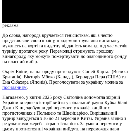
Video
реклама
До слова, нагорода вручається тенісисткам, які з честю
представляли свою країну, продемонструвавши виняткову
мужність на корті та видатну відданість команді під час матчів
турніру протягом року. Переможці отримують грошову
винагороду, яку можуть пожертвувати до благодійного фонду
на власний вибір.
Окрім Еліни, на нагороду претендують Соней Картал (Велика
Британія), Вікторія Мбоко (Канада), Бернарда Пера (США) та
Ена Сібахара (Японія). Проголосувати за українку можна за
посиланням
.
Нагадаємо, у квітні 2025 року Світоліна допомогла збірній
України вперше в історії вийти у фінальний раунд Кубка Біллі
Джин Кінг, здобувши дві перемоги у кваліфікаційних
протистояннях з Польщею та Швейцарією. Вирішальний
турнір відбудеться з 16 до 21 вересня в Китаї. Україна згідно з
результатами жереба зіграє з Іспанією. За умови перемоги у
цьому протистоянні українки вийдуть на переможця пари