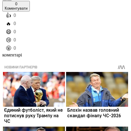
0
Коментувати
️👍
0
️🔥
0
️😄
0
️😢
0
️🤬
0
коментарі