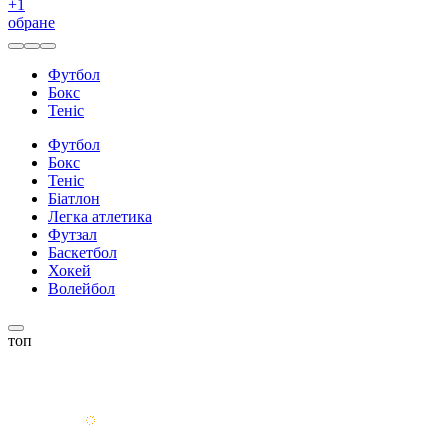
+
1
обране
Футбол
Бокс
Теніс
Футбол
Бокс
Теніс
Біатлон
Легка атлетика
Футзал
Баскетбол
Хокей
Волейбол
топ