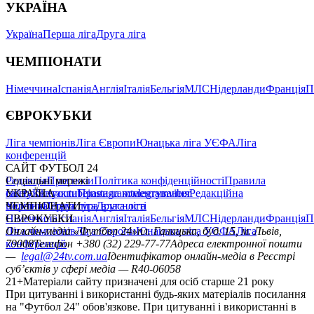
УКРАЇНА
Україна
Перша ліга
Друга ліга
ЧЕМПІОНАТИ
Німеччина
Іспанія
Англія
Італія
Бельгія
МЛС
Нідерланди
Франція
П
ЄВРОКУБКИ
Ліга чемпіонів
Ліга Європи
Юнацька ліга УЄФА
Ліга
конференцій
САЙТ ФУТБОЛ 24
Редакція
Соціальні мережі
Прогнози
Політика конфіденційності
Правила
сайту
facebook
УКРАЇНА
Контакти
x
youtube
Правила коментування
instagram
telegram
viber
Редакційна
політика
Україна
ЧЕМПІОНАТИ
Перша ліга
Структура власності
Друга ліга
Німеччина
ЄВРОКУБКИ
Іспанія
Англія
Італія
Бельгія
МЛС
Нідерланди
Франція
П
Ліга чемпіонів
Онлайн-медіа «Футбол 24»
Ліга Європи
Юнацька ліга УЄФА
пл. Галицька, буд. 15, м. Львів,
Ліга
конференцій
79008
Телефон +380 (32) 229-77-77
Адреса електронної пошти
—
legal@24tv.com.ua
Ідентифікатор онлайн-медіа в Реєстрі
суб’єктів у сфері медіа — R40-06058
21+
Матеріали сайту призначені для осіб старше 21 року
При цитуванні і використанні будь-яких матеріалів посилання
на "Футбол 24" обов'язкове. При цитуванні і використанні в