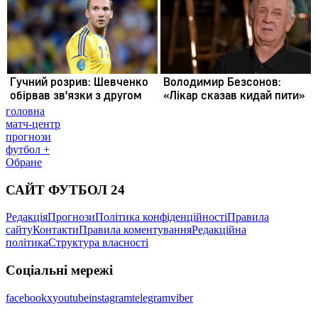
головна
матч-центр
прогнози
футбол +
Обране
САЙТ ФУТБОЛ 24
Редакція
Прогнози
Політика конфіденційності
Правила
сайту
Контакти
Правила коментування
Редакційна
політика
Структура власності
Соціальні мережі
facebook
x
youtube
instagram
telegram
viber