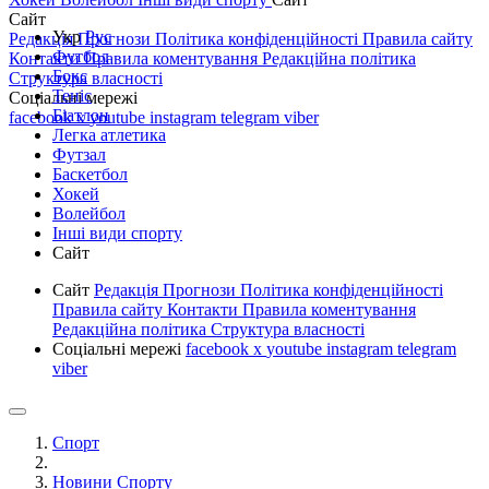
Сайт
Укр
Рус
Редакція
Прогнози
Політика конфіденційності
Правила сайту
Футбол
Контакти
Правила коментування
Редакційна політика
Бокс
Структура власності
Теніс
Соціальні мережі
Біатлон
facebook
x
youtube
instagram
telegram
viber
Легка атлетика
Футзал
Баскетбол
Хокей
Волейбол
Інші види спорту
Сайт
Сайт
Редакція
Прогнози
Політика конфіденційності
Правила сайту
Контакти
Правила коментування
Редакційна політика
Структура власності
Соціальні мережі
facebook
x
youtube
instagram
telegram
viber
Спорт
Новини Спорту