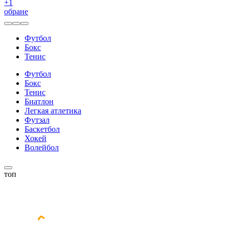
+
1
обране
Футбол
Бокс
Тенис
Футбол
Бокс
Тенис
Биатлон
Легкая атлетика
Футзал
Баскетбол
Хокей
Волейбол
топ