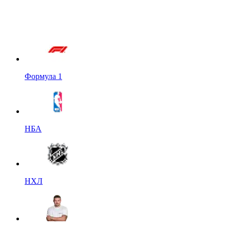
Формула 1
НБА
НХЛ