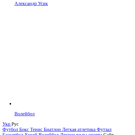
Александр Усик
Волейбол
Укр
Рус
Футбол
Бокс
Тенис
Биатлон
Легкая атлетика
Футзал
Баскетбол
Хокей
Волейбол
Другие виды спорта
Сайт