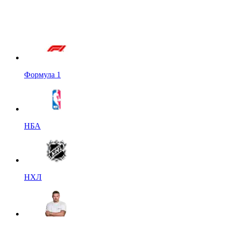
Формула 1
НБА
НХЛ