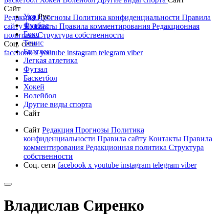
Сайт
Укр
Рус
Редакция
Прогнозы
Политика конфиденциальности
Правила
Футбол
сайту
Контакты
Правила комментирования
Редакционная
Бокс
политика
Структура собственности
Тенис
Соц. сети
Биатлон
facebook
x
youtube
instagram
telegram
viber
Легкая атлетика
Футзал
Баскетбол
Хокей
Волейбол
Другие виды спорта
Сайт
Сайт
Редакция
Прогнозы
Политика
конфиденциальности
Правила сайту
Контакты
Правила
комментирования
Редакционная политика
Структура
собственности
Соц. сети
facebook
x
youtube
instagram
telegram
viber
Владислав Сиренко