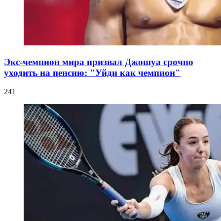
Экс-чемпион мира призвал Джошуа срочно
уходить на пенсию: "Уйди как чемпион"
241