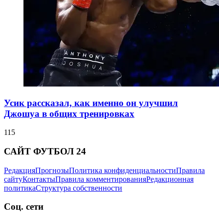
Усик рассказал, как именно он улучшил
Джошуа в общих тренировках
115
САЙТ ФУТБОЛ 24
Редакция
Прогнозы
Политика конфиденциальности
Правила
сайту
Контакты
Правила комментирования
Редакционная
политика
Структура собственности
Соц. сети