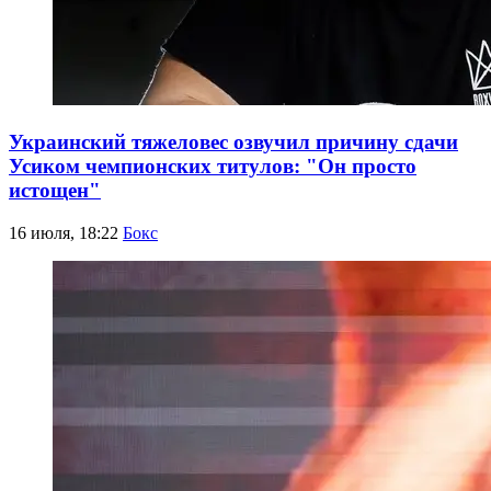
Украинский тяжеловес озвучил причину сдачи
Усиком чемпионских титулов: "Он просто
истощен"
16 июля, 18:22
Бокс