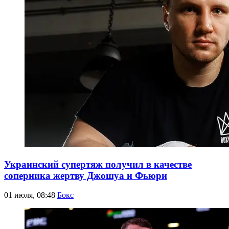
Украинский супертяж получил в качестве
соперника жертву Джошуа и Фьюри
01 июля, 08:48
Бокс