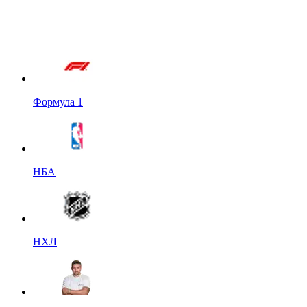
Формула 1
НБА
НХЛ