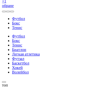
+
1
обране
Футбол
Бокс
Тенис
Футбол
Бокс
Тенис
Биатлон
Легкая атлетика
Футзал
Баскетбол
Хокей
Волейбол
топ