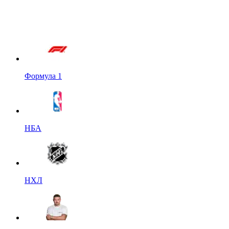
Формула 1
НБА
НХЛ