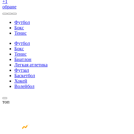
+
1
обране
Футбол
Бокс
Тенис
Футбол
Бокс
Тенис
Биатлон
Легкая атлетика
Футзал
Баскетбол
Хокей
Волейбол
топ