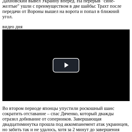
Дахновский вывел Украину вперед. На перерыв "сине-
желтые" ушли с преимуществом в две шайбы: Трахт после
передачи от Вороны вышел на ворота и попал в ближний
угол.
видео дня
Play
Video
Во втором периоде японцы упустили роскошный шанс
сократить отставание – спас Дяченко, который дважды
отразил добивание от соперников. Завершающая
двадцатиминутка прошла под аккомпанемент атак украинцев,
но забить так и не удалось, хотя за 2 минут до завершения