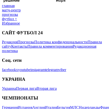
главная
матч-центр
прогнозы
футбол +
Избранное
САЙТ ФУТБОЛ 24
Редакция
Прогнозы
Политика конфиденциальности
Правила
сайту
Контакты
Правила комментирования
Редакционная
политика
Соц. сети
facebook
x
youtube
instagram
telegram
viber
УКРАИНА
Украина
Первая лига
Вторая лига
ЧЕМПИОНАТЫ
Германия
Испания
Англия
Италия
Бельгия
МЛС
Нидерланды
Фран