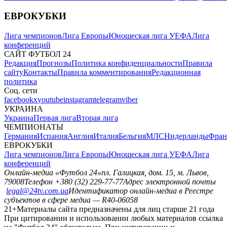
ЕВРОКУБКИ
Лига чемпионов
Лига Европы
Юношеская лига УЕФА
Лига
конференций
САЙТ ФУТБОЛ 24
Редакция
Прогнозы
Политика конфиденциальности
Правила
сайту
Контакты
Правила комментирования
Редакционная
политика
Соц. сети
facebook
x
youtube
instagram
telegram
viber
УКРАИНА
Украина
Первая лига
Вторая лига
ЧЕМПИОНАТЫ
Германия
Испания
Англия
Италия
Бельгия
МЛС
Нидерланды
Фран
ЕВРОКУБКИ
Лига чемпионов
Лига Европы
Юношеская лига УЕФА
Лига
конференций
Онлайн-медиа «Футбол 24»
пл. Галицкая, дом. 15, м. Львов,
79008
Телефон +380 (32) 229-77-77
Адрес электронной почты
legal@24tv.com.ua
Идентификатор онлайн-медиа в Реестре
субъектов в сфере медиа — R40-06058
21+
Материалы сайта предназначены для лиц старше 21 года
При цитировании и использовании любых материалов ссылка