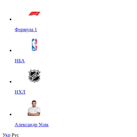
Формула 1
НБА
НХЛ
Александр Усик
Укр
Рус