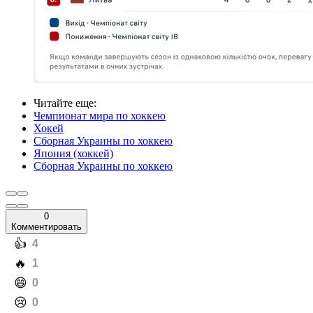
Читайте еще
:
Чемпионат мира по хоккею
Хокей
Сборная Украины по хоккею
Япония (хоккей)
Сборная Украины по хоккею
0
Комментировать
️👍
4
️🔥
1
️😄
0
️😢
0