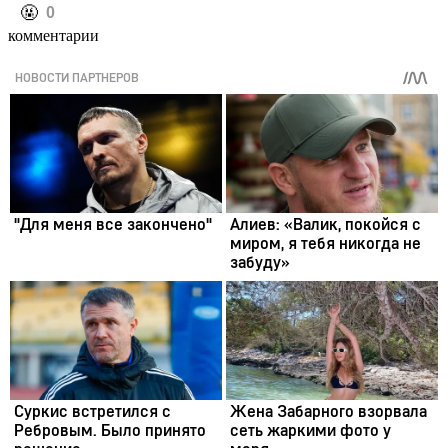
️🤬
0
комментарии