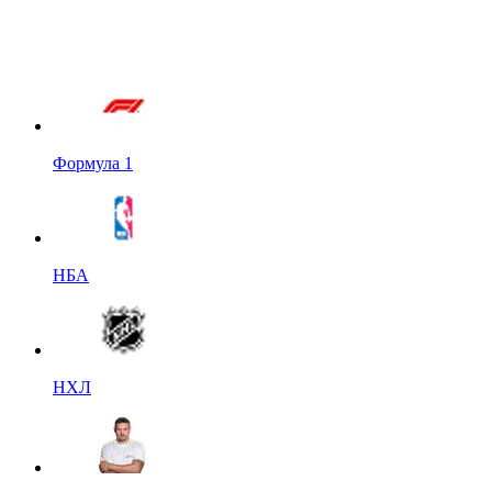
Формула 1
НБА
НХЛ