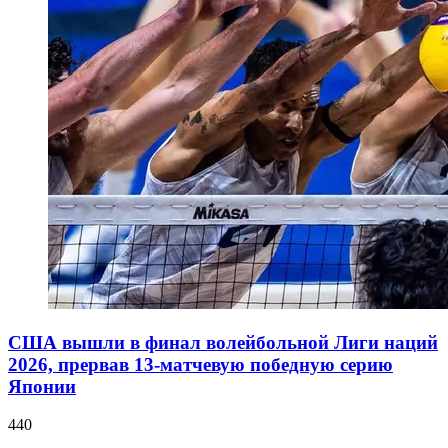
США вышли в финал волейбольной Лиги наций
2026, прервав 13-матчевую победную серию
Японии
440