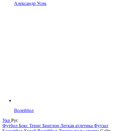
Александр Усик
Волейбол
Укр
Рус
Футбол
Бокс
Тенис
Биатлон
Легкая атлетика
Футзал
Баскетбол
Хокей
Волейбол
Другие виды спорта
Сайт