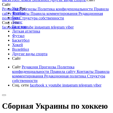
Сайт
Укр
Рус
Редакция
Прогнозы
Политика конфиденциальности
Правила
Футбол
сайту
Контакты
Правила комментирования
Редакционная
Бокс
политика
Структура собственности
Тенис
Соц. сети
Биатлон
facebook
x
youtube
instagram
telegram
viber
Легкая атлетика
Футзал
Баскетбол
Хокей
Волейбол
Другие виды спорта
Сайт
Сайт
Редакция
Прогнозы
Политика
конфиденциальности
Правила сайту
Контакты
Правила
комментирования
Редакционная политика
Структура
собственности
Соц. сети
facebook
x
youtube
instagram
telegram
viber
Сборная Украины по хоккею