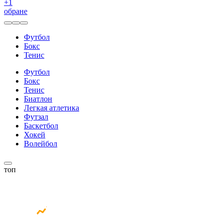
+
1
обране
Футбол
Бокс
Тенис
Футбол
Бокс
Тенис
Биатлон
Легкая атлетика
Футзал
Баскетбол
Хокей
Волейбол
топ