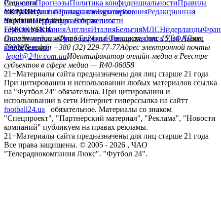
Редакция
Соц. сети
Прогнозы
Политика конфиденциальности
Правила
сайту
facebook
УКРАИНА
Контакты
x
youtube
Правила комментирования
instagram
telegram
viber
Редакционная
политика
Украина
ЧЕМПИОНАТЫ
Первая лига
Структура собственности
Вторая лига
Германия
ЕВРОКУБКИ
Испания
Англия
Италия
Бельгия
МЛС
Нидерланды
Фран
Лига чемпионов
Онлайн-медиа «Футбол 24»
Лига Европы
пл. Галицкая, дом. 15, м. Львов,
Юношеская лига УЕФА
Лига
конференций
79008
Телефон +380 (32) 229-77-77
Адрес электронной почты
legal@24tv.com.ua
Идентификатор онлайн-медиа в Реестре
субъектов в сфере медиа — R40-06058
21+
Материалы сайта предназначены для лиц старше 21 года
При цитировании и использовании любых материалов ссылка
на "Футбол 24" обязательна. При цитировании и
использовании в сети Интернет гиперссылка на сайтт
football24.ua
обязательное. Материалы со знаком
"Спецпроект", "Партнерский материал", "Реклама", "Новости
компаний" публикуем на правах рекламы.
21+
Материалы сайта предназначены для лиц старше 21 года
Все права защищены. © 2005 -
2026
, ЧАО
"Телерадиокомпания Люкс". "Футбол 24".