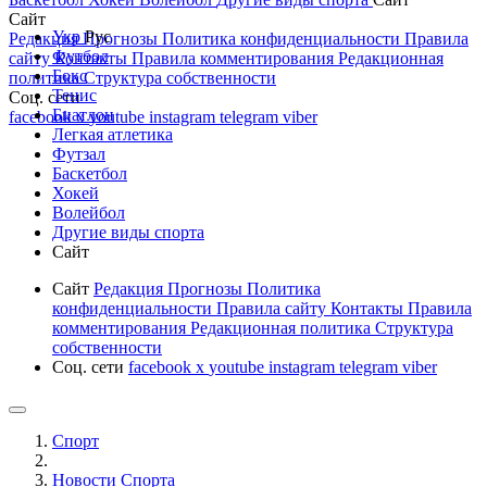
Сайт
Укр
Рус
Редакция
Прогнозы
Политика конфиденциальности
Правила
Футбол
сайту
Контакты
Правила комментирования
Редакционная
Бокс
политика
Структура собственности
Тенис
Соц. сети
Биатлон
facebook
x
youtube
instagram
telegram
viber
Легкая атлетика
Футзал
Баскетбол
Хокей
Волейбол
Другие виды спорта
Сайт
Сайт
Редакция
Прогнозы
Политика
конфиденциальности
Правила сайту
Контакты
Правила
комментирования
Редакционная политика
Структура
собственности
Соц. сети
facebook
x
youtube
instagram
telegram
viber
Спорт
Новости Cпорта