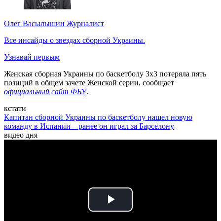
Олег Васылышин
Журналист
Все инсайды о звездах сборной Украины.
Узнавай первым
Женская сборная Украины по баскетболу 3х3 потеряла пять
позиций в общем зачете Женской серии, сообщает
официальный сайт ФБУ
.
кстати
Капитан сборной Украины по баскетболу нашел новую
команду в Испании – ранее он играл за Барселону
видео дня
Play