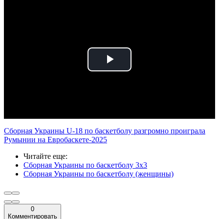
Play
Video
Сборная Украины U-18 по баскетболу разгромно проиграла
Румынии на Евробаскете-2025
Читайте еще
:
Сборная Украины по баскетболу 3х3
Сборная Украины по баскетболу (женщины)
0
Комментировать