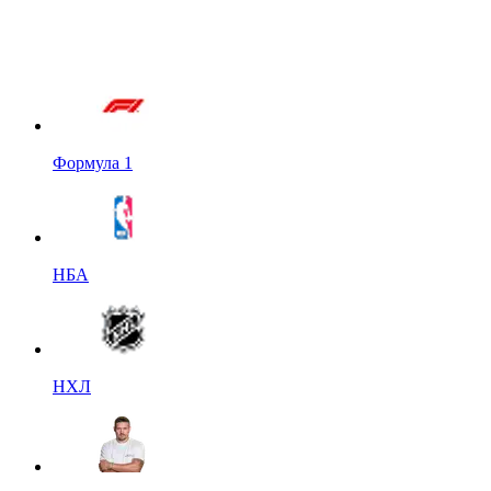
Формула 1
НБА
НХЛ