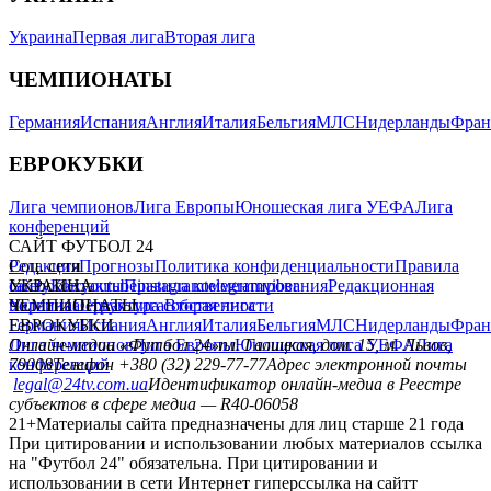
Украина
Первая лига
Вторая лига
ЧЕМПИОНАТЫ
Германия
Испания
Англия
Италия
Бельгия
МЛС
Нидерланды
Фран
ЕВРОКУБКИ
Лига чемпионов
Лига Европы
Юношеская лига УЕФА
Лига
конференций
САЙТ ФУТБОЛ 24
Редакция
Соц. сети
Прогнозы
Политика конфиденциальности
Правила
сайту
facebook
УКРАИНА
Контакты
x
youtube
Правила комментирования
instagram
telegram
viber
Редакционная
политика
Украина
ЧЕМПИОНАТЫ
Первая лига
Структура собственности
Вторая лига
Германия
ЕВРОКУБКИ
Испания
Англия
Италия
Бельгия
МЛС
Нидерланды
Фран
Лига чемпионов
Онлайн-медиа «Футбол 24»
Лига Европы
пл. Галицкая, дом. 15, м. Львов,
Юношеская лига УЕФА
Лига
конференций
79008
Телефон +380 (32) 229-77-77
Адрес электронной почты
legal@24tv.com.ua
Идентификатор онлайн-медиа в Реестре
субъектов в сфере медиа — R40-06058
21+
Материалы сайта предназначены для лиц старше 21 года
При цитировании и использовании любых материалов ссылка
на "Футбол 24" обязательна. При цитировании и
использовании в сети Интернет гиперссылка на сайтт