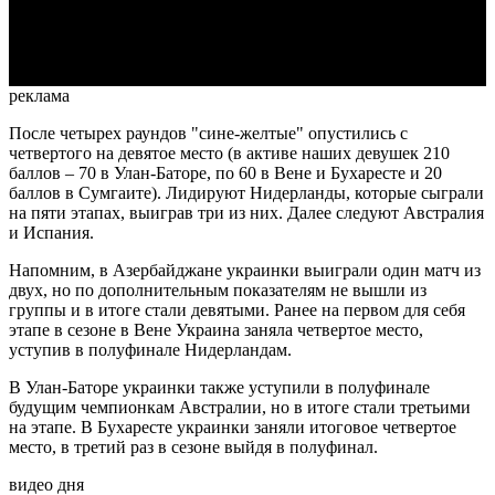
Video
реклама
После четырех раундов "сине-желтые" опустились с
четвертого на девятое место (в активе наших девушек 210
баллов – 70 в Улан-Баторе, по 60 в Вене и Бухаресте и 20
баллов в Сумгаите). Лидируют Нидерланды, которые сыграли
на пяти этапах, выиграв три из них. Далее следуют Австралия
и Испания.
Напомним, в Азербайджане украинки выиграли один матч из
двух, но по дополнительным показателям не вышли из
группы и в итоге стали девятыми. Ранее на первом для себя
этапе в сезоне в Вене Украина заняла четвертое место,
уступив в полуфинале Нидерландам.
В Улан-Баторе украинки также уступили в полуфинале
будущим чемпионкам Австралии, но в итоге стали третьими
на этапе. В Бухаресте украинки заняли итоговое четвертое
место, в третий раз в сезоне выйдя в полуфинал.
видео дня