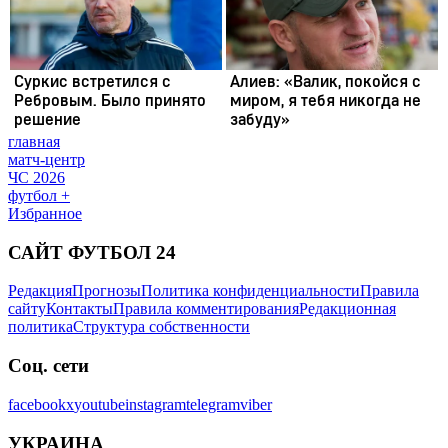
главная
матч-центр
ЧС 2026
футбол +
Избранное
САЙТ ФУТБОЛ 24
Редакция
Прогнозы
Политика конфиденциальности
Правила
сайту
Контакты
Правила комментирования
Редакционная
политика
Структура собственности
Соц. сети
facebook
x
youtube
instagram
telegram
viber
УКРАИНА