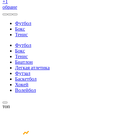
+
1
обране
Футбол
Бокс
Тенис
Футбол
Бокс
Тенис
Биатлон
Легкая атлетика
Футзал
Баскетбол
Хокей
Волейбол
топ