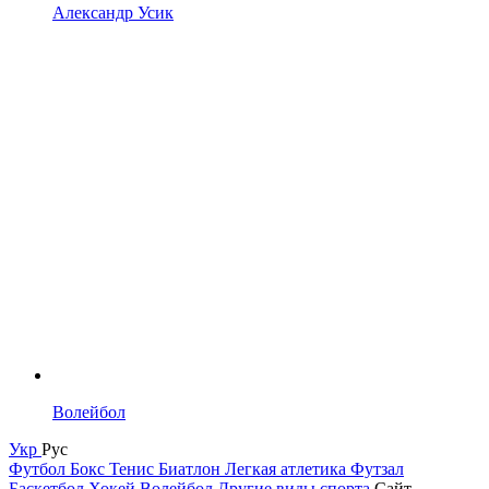
Александр Усик
Волейбол
Укр
Рус
Футбол
Бокс
Тенис
Биатлон
Легкая атлетика
Футзал
Баскетбол
Хокей
Волейбол
Другие виды спорта
Сайт