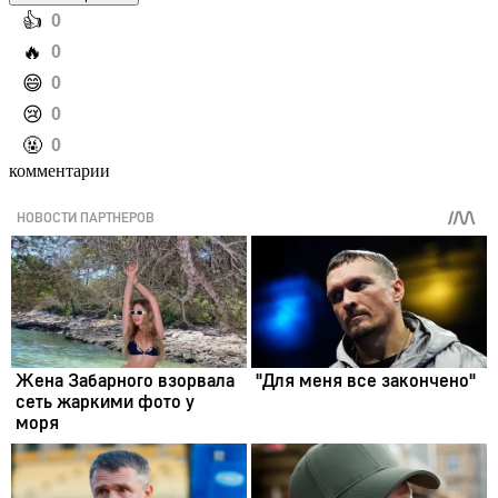
️👍
0
️🔥
0
️😄
0
️😢
0
️🤬
0
комментарии