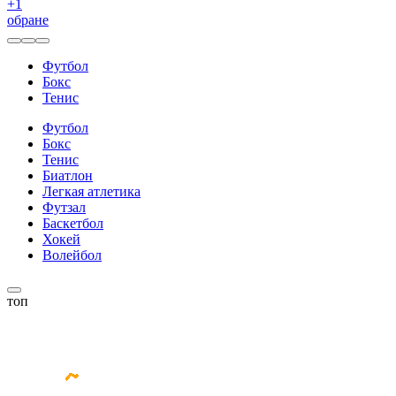
+
1
обране
Футбол
Бокс
Тенис
Футбол
Бокс
Тенис
Биатлон
Легкая атлетика
Футзал
Баскетбол
Хокей
Волейбол
топ