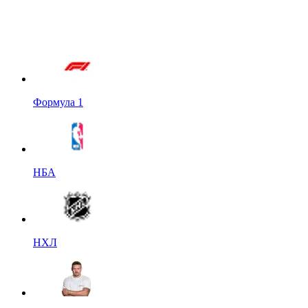
Формула 1
НБА
НХЛ