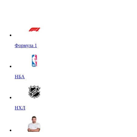
Формула 1
НБА
НХЛ