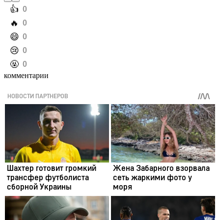
️👍
0
️🔥
0
️😄
0
️😢
0
️🤬
0
комментарии