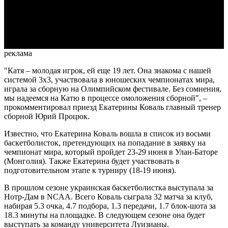
Video
реклама
"Катя – молодая игрок, ей еще 19 лет. Она знакома с нашей
системой 3х3, участвовала в юношеских чемпионатах мира,
играла за сборную на Олимпийском фестивале. Без сомнения,
мы надеемся на Катю в процессе омоложения сборной", –
прокомментировал приезд Екатерины Коваль главный тренер
сборной Юрий Процюк.
Известно, что Екатерина Коваль вошла в список из восьми
баскетболисток, претендующих на попадание в заявку на
чемпионат мира, который пройдет 23-29 июня в Улан-Баторе
(Монголия). Также Екатерина будет участвовать в
подготовительном этапе к турниру (18-19 июня).
В прошлом сезоне украинская баскетболистка выступала за
Нотр-Дам в NCAA. Всего Коваль сыграла 32 матча за клуб,
набирая 5.3 очка, 4.7 подбора, 1.3 передачи, 1.7 блок-шота за
18.3 минуты на площадке. В следующем сезоне она будет
выступать за команду университета Луизианы.