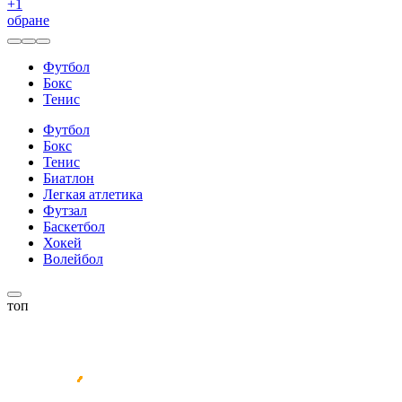
+
1
обране
Футбол
Бокс
Тенис
Футбол
Бокс
Тенис
Биатлон
Легкая атлетика
Футзал
Баскетбол
Хокей
Волейбол
топ