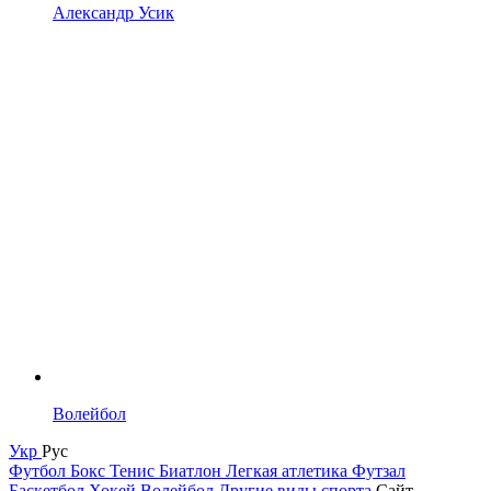
Александр Усик
Волейбол
Укр
Рус
Футбол
Бокс
Тенис
Биатлон
Легкая атлетика
Футзал
Баскетбол
Хокей
Волейбол
Другие виды спорта
Сайт