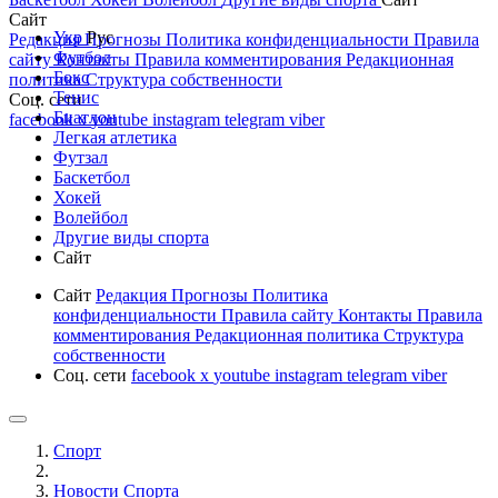
Сайт
Укр
Рус
Редакция
Прогнозы
Политика конфиденциальности
Правила
Футбол
сайту
Контакты
Правила комментирования
Редакционная
Бокс
политика
Структура собственности
Тенис
Соц. сети
Биатлон
facebook
x
youtube
instagram
telegram
viber
Легкая атлетика
Футзал
Баскетбол
Хокей
Волейбол
Другие виды спорта
Сайт
Сайт
Редакция
Прогнозы
Политика
конфиденциальности
Правила сайту
Контакты
Правила
комментирования
Редакционная политика
Структура
собственности
Соц. сети
facebook
x
youtube
instagram
telegram
viber
Спорт
Новости Cпорта