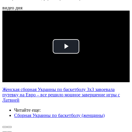
видео дня
Play
Video
Женская сборная Украины по баскетболу 3х3 завоевала
путевку на Евро – все решило мощное завершение игры с
Латвией
Читайте еще
:
Сборная Украины по баскетболу (женщины)