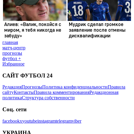
главная
матч-центр
прогнозы
футбол +
Избранное
САЙТ ФУТБОЛ 24
Редакция
Прогнозы
Политика конфиденциальности
Правила
сайту
Контакты
Правила комментирования
Редакционная
политика
Структура собственности
Соц. сети
facebook
x
youtube
instagram
telegram
viber
УКРАИНА