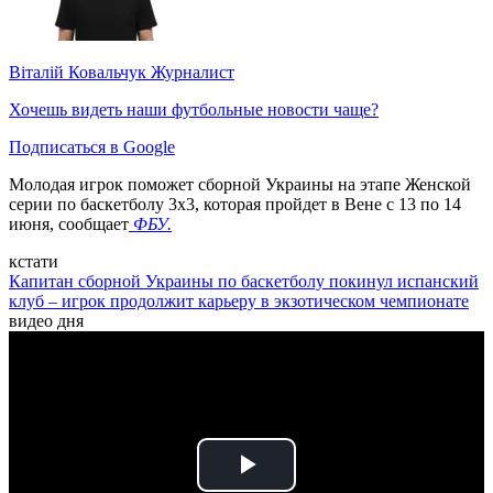
Віталій Ковальчук
Журналист
Хочешь видеть наши футбольные новости чаще?
Подписаться в Google
Молодая игрок поможет сборной Украины на этапе Женской
серии по баскетболу 3х3, которая пройдет в Вене с 13 по 14
июня, сообщает
ФБУ.
кстати
Капитан сборной Украины по баскетболу покинул испанский
клуб – игрок продолжит карьеру в экзотическом чемпионате
видео дня
Play