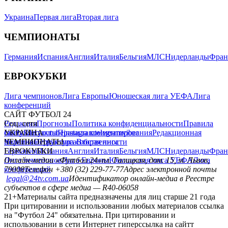
Украина
Первая лига
Вторая лига
ЧЕМПИОНАТЫ
Германия
Испания
Англия
Италия
Бельгия
МЛС
Нидерланды
Фран
ЕВРОКУБКИ
Лига чемпионов
Лига Европы
Юношеская лига УЕФА
Лига
конференций
САЙТ ФУТБОЛ 24
Редакция
Соц. сети
Прогнозы
Политика конфиденциальности
Правила
сайту
facebook
УКРАИНА
Контакты
x
youtube
Правила комментирования
instagram
telegram
viber
Редакционная
политика
Украина
ЧЕМПИОНАТЫ
Первая лига
Структура собственности
Вторая лига
Германия
ЕВРОКУБКИ
Испания
Англия
Италия
Бельгия
МЛС
Нидерланды
Фран
Лига чемпионов
Онлайн-медиа «Футбол 24»
Лига Европы
пл. Галицкая, дом. 15, м. Львов,
Юношеская лига УЕФА
Лига
конференций
79008
Телефон +380 (32) 229-77-77
Адрес электронной почты
legal@24tv.com.ua
Идентификатор онлайн-медиа в Реестре
субъектов в сфере медиа — R40-06058
21+
Материалы сайта предназначены для лиц старше 21 года
При цитировании и использовании любых материалов ссылка
на "Футбол 24" обязательна. При цитировании и
использовании в сети Интернет гиперссылка на сайтт