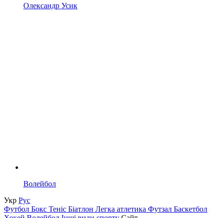
Олександр Усик
Волейбол
Укр
Рус
Футбол
Бокс
Теніс
Біатлон
Легка атлетика
Футзал
Баскетбол
Хокей
Волейбол
Інші види спорту
Сайт