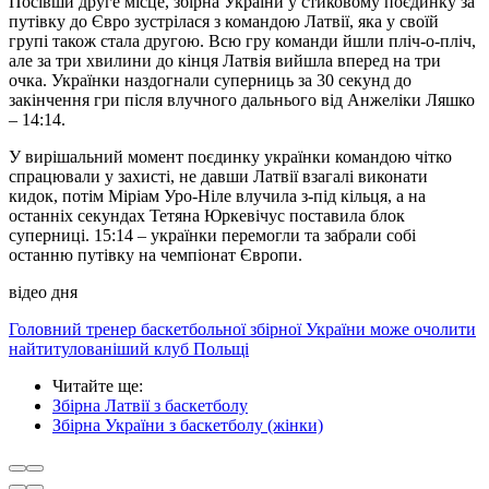
Посівши друге місце, збірна України у стиковому поєдинку за
путівку до Євро зустрілася з командою Латвії, яка у своїй
групі також стала другою. Всю гру команди йшли пліч-о-пліч,
але за три хвилини до кінця Латвія вийшла вперед на три
очка. Українки наздогнали суперниць за 30 секунд до
закінчення гри після влучного дальнього від Анжеліки Ляшко
– 14:14.
У вирішальний момент поєдинку українки командою чітко
спрацювали у захисті, не давши Латвії взагалі виконати
кидок, потім Міріам Уро-Ніле влучила з-під кільця, а на
останніх секундах Тетяна Юркевічус поставила блок
суперниці. 15:14 – українки перемогли та забрали собі
останню путівку на чемпіонат Європи.
відео дня
Головний тренер баскетбольної збірної України може очолити
найтитулованіший клуб Польщі
Читайте ще
:
Збірна Латвії з баскетболу
Збірна України з баскетболу (жінки)