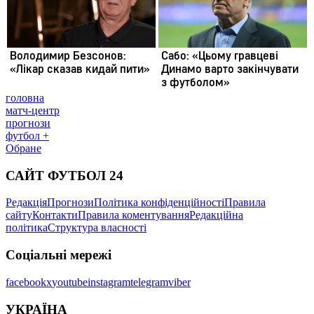
головна
матч-центр
прогнози
футбол +
Обране
САЙТ ФУТБОЛ 24
Редакція
Прогнози
Політика конфіденційності
Правила
сайту
Контакти
Правила коментування
Редакційна
політика
Структура власності
Соціальні мережі
facebook
x
youtube
instagram
telegram
viber
УКРАЇНА