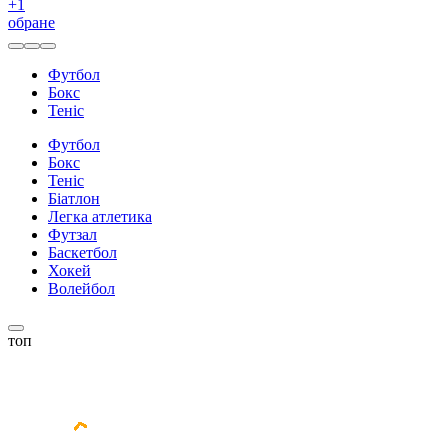
+
1
обране
Футбол
Бокс
Теніс
Футбол
Бокс
Теніс
Біатлон
Легка атлетика
Футзал
Баскетбол
Хокей
Волейбол
топ