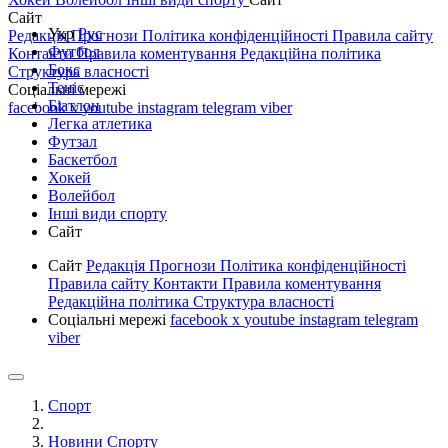
Сайт
Укр
Рус
Редакція
Прогнози
Політика конфіденційності
Правила сайту
Футбол
Контакти
Правила коментування
Редакційна політика
Бокс
Структура власності
Теніс
Соціальні мережі
Біатлон
facebook
x
youtube
instagram
telegram
viber
Легка атлетика
Футзал
Баскетбол
Хокей
Волейбол
Інші види спорту
Сайт
Сайт
Редакція
Прогнози
Політика конфіденційності
Правила сайту
Контакти
Правила коментування
Редакційна політика
Структура власності
Соціальні мережі
facebook
x
youtube
instagram
telegram
viber
Спорт
Новини Спорту