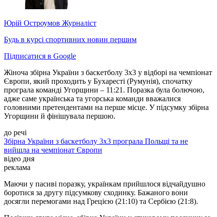
Юрій Остроумов
Журналіст
Будь в курсі спортивних новин першим
Підписатися в Google
Жіноча збірна України з баскетболу 3х3 у відборі на чемпіонат
Європи, який проходить у Бухаресті (Румунія), спочатку
програла команді Угорщини – 11:21. Поразка була болючою,
адже саме українська та угорська команди вважалися
головними претендентами на перше місце. У підсумку збірна
Угорщини й фінішувала першою.
до речі
Збірна України з баскетболу 3x3 програла Польщі та не
вийшла на чемпіонат Європи
відео дня
реклама
Маючи у пасиві поразку, українкам прийшлося відчайдушно
боротися за другу підсумкову сходинку. Бажаного вони
досягли перемогами над Грецією (21:10) та Сербією (21:8).