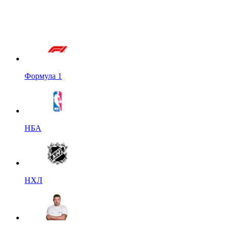
Формула 1
НБА
НХЛ