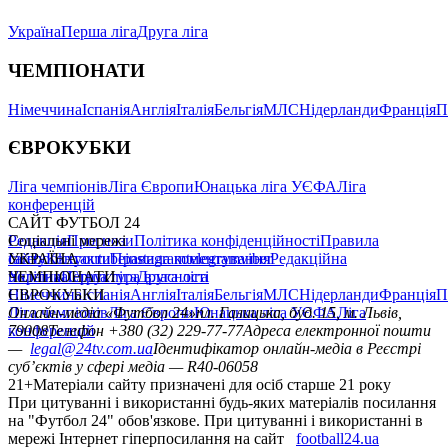
Україна
Перша ліга
Друга ліга
ЧЕМПІОНАТИ
Німеччина
Іспанія
Англія
Італія
Бельгія
МЛС
Нідерланди
Франція
П
ЄВРОКУБКИ
Ліга чемпіонів
Ліга Європи
Юнацька ліга УЄФА
Ліга
конференцій
САЙТ ФУТБОЛ 24
Редакція
Соціальні мережі
Прогнози
Політика конфіденційності
Правила
сайту
facebook
УКРАЇНА
Контакти
x
youtube
Правила коментування
instagram
telegram
viber
Редакційна
політика
Україна
ЧЕМПІОНАТИ
Перша ліга
Структура власності
Друга ліга
Німеччина
ЄВРОКУБКИ
Іспанія
Англія
Італія
Бельгія
МЛС
Нідерланди
Франція
П
Ліга чемпіонів
Онлайн-медіа «Футбол 24»
Ліга Європи
Юнацька ліга УЄФА
пл. Галицька, буд. 15, м. Львів,
Ліга
конференцій
79008
Телефон +380 (32) 229-77-77
Адреса електронної пошти
—
legal@24tv.com.ua
Ідентифікатор онлайн-медіа в Реєстрі
суб’єктів у сфері медіа — R40-06058
21+
Матеріали сайту призначені для осіб старше 21 року
При цитуванні і використанні будь-яких матеріалів посилання
на "Футбол 24" обов'язкове. При цитуванні і використанні в
мережі Інтернет гіперпосилання на сайт
football24.ua