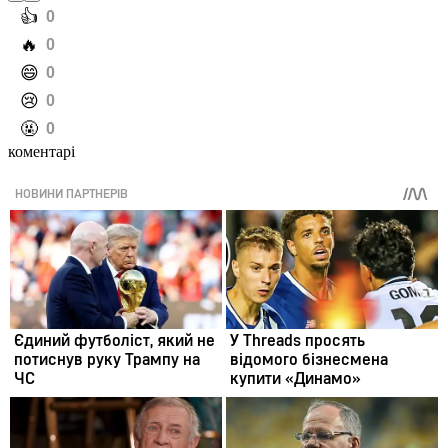
️👍
0
️🔥
0
️😄
0
️😢
0
️🤬
0
коментарі