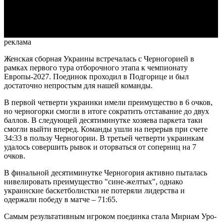
Video
реклама
Женская сборная Украины встречалась с Черногорией в
рамках первого тура отборочного этапа к чемпионату
Европы-2027. Поединок проходил в Подгорице и был
достаточно непростым для нашей команды.
В первой четверти украинки имели преимущество в 6 очков,
но черногорки смогли в итоге сократить отставание до двух
баллов. В следующей десятиминутке хозяева паркета таки
смогли выйти вперед. Команды ушли на перерыв при счете
34:33 в пользу Черногории. В третьей четверти украинкам
удалось совершить рывок и оторваться от соперниц на 7
очков.
В финальной десятиминутке Черногория активно пыталась
нивелировать преимущество "сине-желтых", однако
украинские баскетболистки не потеряли лидерства и
одержали победу в матче
– 71:65.
Самым результативным игроком поединка стала Мириам Уро-