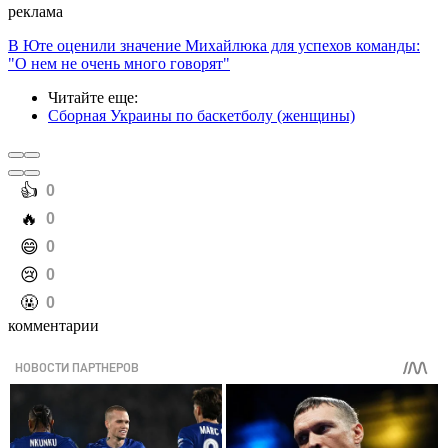
реклама
В Юте оценили значение Михайлюка для успехов команды:
"О нем не очень много говорят"
Читайте еще
:
Сборная Украины по баскетболу (женщины)
️👍
0
️🔥
0
️😄
0
️😢
0
️🤬
0
комментарии