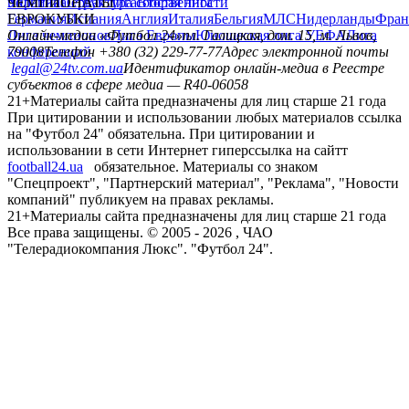
политика
Украина
ЧЕМПИОНАТЫ
Первая лига
Структура собственности
Вторая лига
Германия
ЕВРОКУБКИ
Испания
Англия
Италия
Бельгия
МЛС
Нидерланды
Фран
Лига чемпионов
Онлайн-медиа «Футбол 24»
Лига Европы
пл. Галицкая, дом. 15, м. Львов,
Юношеская лига УЕФА
Лига
конференций
79008
Телефон +380 (32) 229-77-77
Адрес электронной почты
legal@24tv.com.ua
Идентификатор онлайн-медиа в Реестре
субъектов в сфере медиа — R40-06058
21+
Материалы сайта предназначены для лиц старше 21 года
При цитировании и использовании любых материалов ссылка
на "Футбол 24" обязательна. При цитировании и
использовании в сети Интернет гиперссылка на сайтт
football24.ua
обязательное. Материалы со знаком
"Спецпроект", "Партнерский материал", "Реклама", "Новости
компаний" публикуем на правах рекламы.
21+
Материалы сайта предназначены для лиц старше 21 года
Все права защищены. © 2005 -
2026
, ЧАО
"Телерадиокомпания Люкс". "Футбол 24".