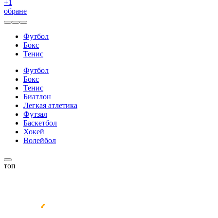
+
1
обране
Футбол
Бокс
Тенис
Футбол
Бокс
Тенис
Биатлон
Легкая атлетика
Футзал
Баскетбол
Хокей
Волейбол
топ