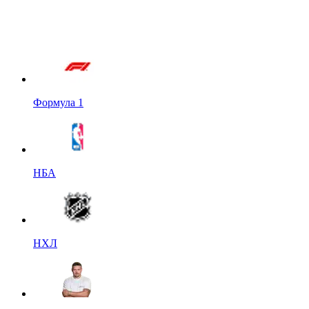
Формула 1
НБА
НХЛ