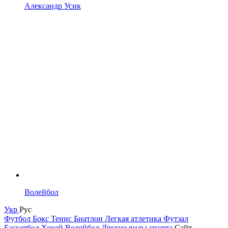
Александр Усик
Волейбол
Укр
Рус
Футбол
Бокс
Тенис
Биатлон
Легкая атлетика
Футзал
Баскетбол
Хокей
Волейбол
Другие виды спорта
Сайт