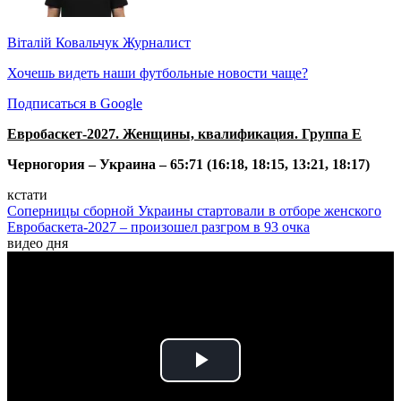
Віталій Ковальчук
Журналист
Хочешь видеть наши футбольные новости чаще?
Подписаться в Google
Евробаскет-2027. Женщины, квалификация. Группа Е
Черногория – Украина – 65:71 (16:18, 18:15, 13:21, 18:17)
кстати
Соперницы сборной Украины стартовали в отборе женского
Евробаскета-2027 – произошел разгром в 93 очка
видео дня
Play