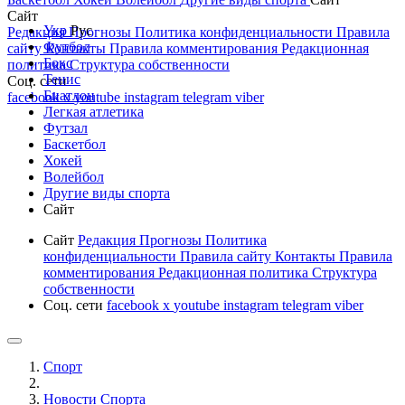
Сайт
Укр
Рус
Редакция
Прогнозы
Политика конфиденциальности
Правила
Футбол
сайту
Контакты
Правила комментирования
Редакционная
Бокс
политика
Структура собственности
Тенис
Соц. сети
Биатлон
facebook
x
youtube
instagram
telegram
viber
Легкая атлетика
Футзал
Баскетбол
Хокей
Волейбол
Другие виды спорта
Сайт
Сайт
Редакция
Прогнозы
Политика
конфиденциальности
Правила сайту
Контакты
Правила
комментирования
Редакционная политика
Структура
собственности
Соц. сети
facebook
x
youtube
instagram
telegram
viber
Спорт
Новости Cпорта