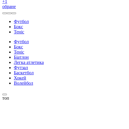
+
1
обране
Футбол
Бокс
Теніс
Футбол
Бокс
Теніс
Біатлон
Легка атлетика
Футзал
Баскетбол
Хокей
Волейбол
топ