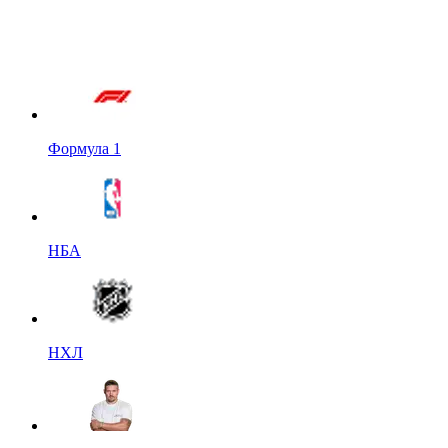
Формула 1
НБА
НХЛ