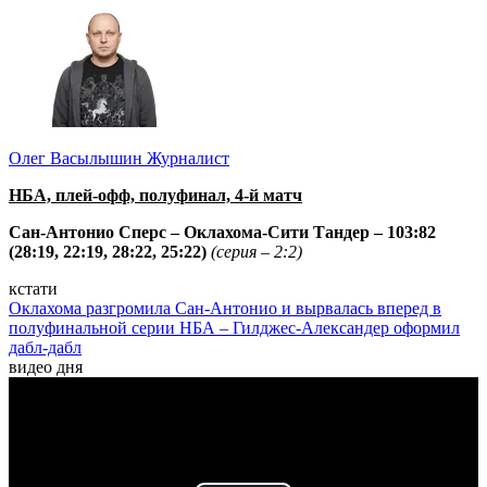
Олег Васылышин
Журналист
НБА, плей-офф, полуфинал, 4-й матч
Сан-Антонио Сперс – Оклахома-Сити Тандер – 103:82
(28:19, 22:19, 28:22, 25:22)
(серия – 2:2)
кстати
Оклахома разгромила Сан-Антонио и вырвалась вперед в
полуфинальной серии НБА – Гилджес-Александер оформил
дабл-дабл
видео дня