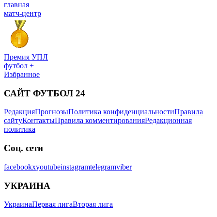
главная
матч-центр
Премия УПЛ
футбол +
Избранное
САЙТ ФУТБОЛ 24
Редакция
Прогнозы
Политика конфиденциальности
Правила
сайту
Контакты
Правила комментирования
Редакционная
политика
Соц. сети
facebook
x
youtube
instagram
telegram
viber
УКРАИНА
Украина
Первая лига
Вторая лига