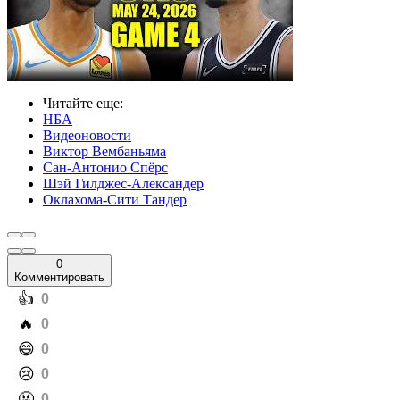
Читайте еще
:
НБА
Видеоновости
Виктор Вембаньяма
Сан-Антонио Спёрс
Шэй Гилджес-Александер
Оклахома-Сити Тандер
0
Комментировать
️👍
0
️🔥
0
️😄
0
️😢
0
️🤬
0