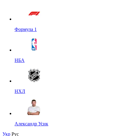
Формула 1
НБА
НХЛ
Александр Усик
Укр
Рус