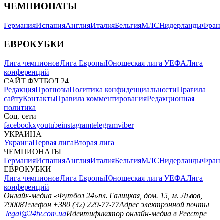
ЧЕМПИОНАТЫ
Германия
Испания
Англия
Италия
Бельгия
МЛС
Нидерланды
Фран
ЕВРОКУБКИ
Лига чемпионов
Лига Европы
Юношеская лига УЕФА
Лига
конференций
САЙТ ФУТБОЛ 24
Редакция
Прогнозы
Политика конфиденциальности
Правила
сайту
Контакты
Правила комментирования
Редакционная
политика
Соц. сети
facebook
x
youtube
instagram
telegram
viber
УКРАИНА
Украина
Первая лига
Вторая лига
ЧЕМПИОНАТЫ
Германия
Испания
Англия
Италия
Бельгия
МЛС
Нидерланды
Фран
ЕВРОКУБКИ
Лига чемпионов
Лига Европы
Юношеская лига УЕФА
Лига
конференций
Онлайн-медиа «Футбол 24»
пл. Галицкая, дом. 15, м. Львов,
79008
Телефон +380 (32) 229-77-77
Адрес электронной почты
legal@24tv.com.ua
Идентификатор онлайн-медиа в Реестре