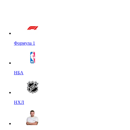
Формула 1
НБА
НХЛ