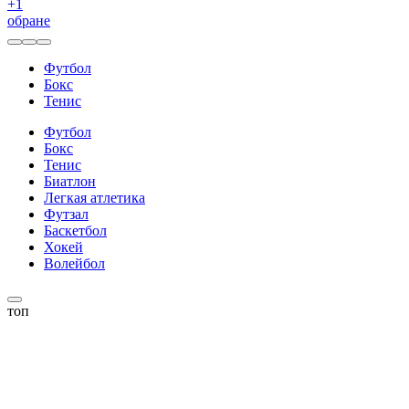
+
1
обране
Футбол
Бокс
Тенис
Футбол
Бокс
Тенис
Биатлон
Легкая атлетика
Футзал
Баскетбол
Хокей
Волейбол
топ