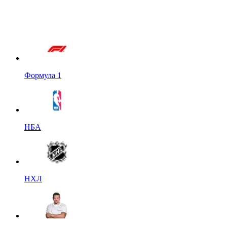
Формула 1
НБА
НХЛ