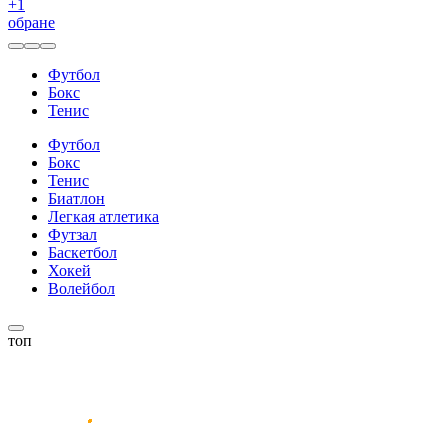
+
1
обране
Футбол
Бокс
Тенис
Футбол
Бокс
Тенис
Биатлон
Легкая атлетика
Футзал
Баскетбол
Хокей
Волейбол
топ