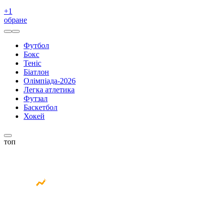
+
1
обране
Футбол
Бокс
Теніс
Біатлон
Олімпіада-2026
Легка атлетика
Футзал
Баскетбол
Хокей
топ