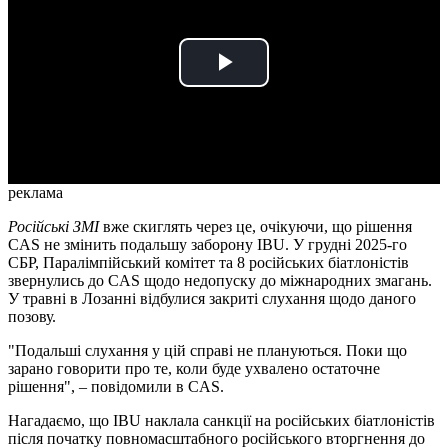
Play
Video
реклама
Російські ЗМІ
вже скиглять через це, очікуючи, що рішення
CAS не змінить подальшу заборону IBU. У грудні 2025-го
СБР, Паралімпійський комітет та 8 російських біатлоністів
звернулись до CAS щодо недопуску до міжнародних змагань.
У травні в Лозанні відбулися закриті слухання щодо даного
позову.
"Подальші слухання у цій справі не плануються. Поки що
зарано говорити про те, коли буде ухвалено остаточне
рішення", – повідомили в CAS.
Нагадаємо, що IBU наклала санкції на російських біатлоністів
після початку повномасштабного російського вторгнення до