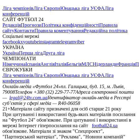
Ліга чемпіонів
Ліга Європи
Юнацька ліга УЄФА
Ліга
конференцій
САЙТ ФУТБОЛ 24
Редакція
Прогнози
Політика конфіденційності
Правила
сайту
Контакти
Правила коментування
Редакційна політика
Соціальні мережі
facebook
x
youtube
instagram
telegram
viber
УКРАЇНА
Україна
Перша ліга
Друга ліга
ЧЕМПІОНАТИ
Німеччина
Іспанія
Англія
Італія
Бельгія
МЛС
Нідерланди
Франція
П
ЄВРОКУБКИ
Ліга чемпіонів
Ліга Європи
Юнацька ліга УЄФА
Ліга
конференцій
Онлайн-медіа «Футбол 24»
пл. Галицька, буд. 15, м. Львів,
79008
Телефон +380 (32) 229-77-77
Адреса електронної пошти
—
legal@24tv.com.ua
Ідентифікатор онлайн-медіа в Реєстрі
суб’єктів у сфері медіа — R40-06058
21+
Матеріали сайту призначені для осіб старше 21 року
При цитуванні і використанні будь-яких матеріалів посилання
на "Футбол 24" обов'язкове. При цитуванні і використанні в
мережі Інтернет гіперпосилання на сайт
football24.ua
обов'язкове. Матеріали зі знаком "Спецпроект",
"Партнерський матеріал", "Реклама", "Новини компаній"