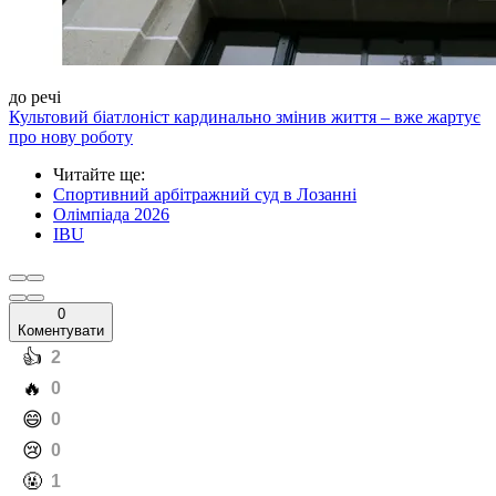
до речі
Культовий біатлоніст кардинально змінив життя – вже жартує
про нову роботу
Читайте ще
:
Спортивний арбітражний суд в Лозанні
Олімпіада 2026
IBU
0
Коментувати
️👍
2
️🔥
0
️😄
0
️😢
0
️🤬
1