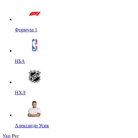
Формула 1
НБА
НХЛ
Александр Усик
Укр
Рус