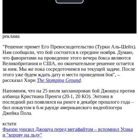
Play
Video
реклама
"Решение примет Его Превосходительство (Турки Аль-Шейх).
Нам сообщили, что бой состоится в середине ноября. Думаю,
что фаворитами на проведение этого вечера бокса являются
Великобритания и США, но окончательное решение остается
за ним. Мы же пока сосредоточимся на текущей задаче. После
этого уже будем ждать дату и место проведения боя", –
рассказал Хирн
The Stomping Ground
.
Напомним, что на 25 июля запланирован бой Джошуа против
албанца Кристиана Пренги (20-1, 20 КО). Энтони в
последний раз появлялся на ринге в декабре прошлого года –
бил нокаутом в 6-м раунде американского видеоблогера
Джейка Пола.
кстати
Фьюри унизил Джошуа перед мегафайтом – вспомнил Усика
и "корову на льду"