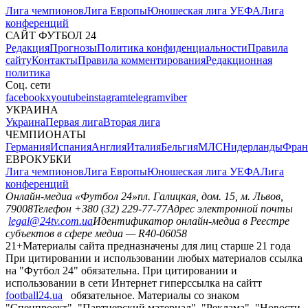
Лига чемпионов
Лига Европы
Юношеская лига УЕФА
Лига
конференций
САЙТ ФУТБОЛ 24
Редакция
Прогнозы
Политика конфиденциальности
Правила
сайту
Контакты
Правила комментирования
Редакционная
политика
Соц. сети
facebook
x
youtube
instagram
telegram
viber
УКРАИНА
Украина
Первая лига
Вторая лига
ЧЕМПИОНАТЫ
Германия
Испания
Англия
Италия
Бельгия
МЛС
Нидерланды
Фран
ЕВРОКУБКИ
Лига чемпионов
Лига Европы
Юношеская лига УЕФА
Лига
конференций
Онлайн-медиа «Футбол 24»
пл. Галицкая, дом. 15, м. Львов,
79008
Телефон +380 (32) 229-77-77
Адрес электронной почты
legal@24tv.com.ua
Идентификатор онлайн-медиа в Реестре
субъектов в сфере медиа — R40-06058
21+
Материалы сайта предназначены для лиц старше 21 года
При цитировании и использовании любых материалов ссылка
на "Футбол 24" обязательна. При цитировании и
использовании в сети Интернет гиперссылка на сайтт
football24.ua
обязательное. Материалы со знаком
"Спецпроект", "Партнерский материал", "Реклама", "Новости