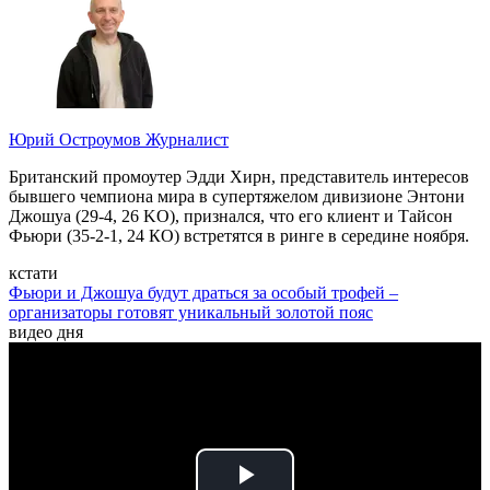
Юрий Остроумов
Журналист
Британский промоутер Эдди Хирн, представитель интересов
бывшего чемпиона мира в супертяжелом дивизионе Энтони
Джошуа (29-4, 26 KO), признался, что его клиент и Тайсон
Фьюри (35-2-1, 24 КО) встретятся в ринге в середине ноября.
кстати
Фьюри и Джошуа будут драться за особый трофей –
организаторы готовят уникальный золотой пояс
видео дня