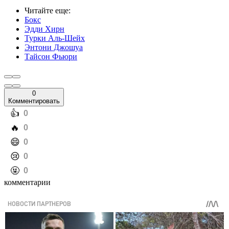
Читайте еще
:
Бокс
Эдди Хирн
Турки Аль-Шейх
Энтони Джошуа
Тайсон Фьюри
0
Комментировать
️👍
0
️🔥
0
️😄
0
️😢
0
️🤬
0
комментарии