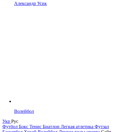
Александр Усик
Волейбол
Укр
Рус
Футбол
Бокс
Тенис
Биатлон
Легкая атлетика
Футзал
Баскетбол
Хокей
Волейбол
Другие виды спорта
Сайт