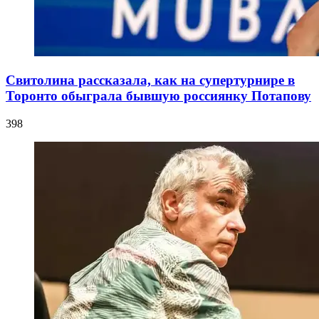
Свитолина рассказала, как на супертурнире в
Торонто обыграла бывшую россиянку Потапову
398