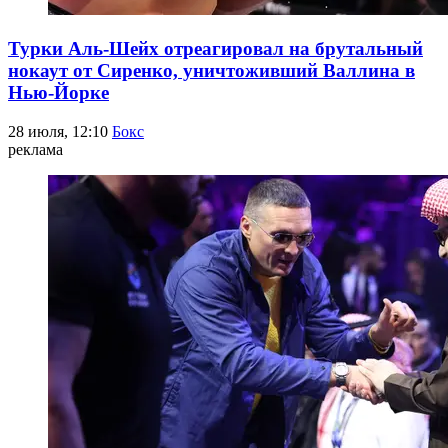
Турки Аль-Шейх отреагировал на брутальный
нокаут от Сиренко, уничтоживший Валлина в
Нью-Йорке
28 июля, 12:10
Бокс
реклама