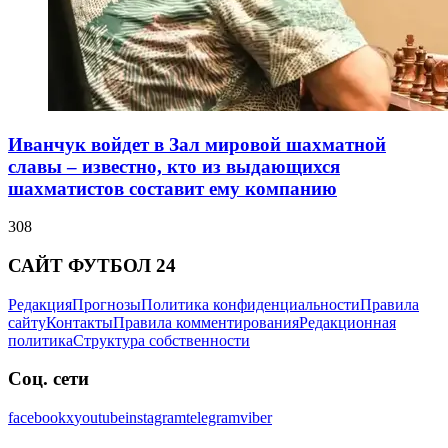
Иванчук войдет в Зал мировой шахматной
славы – известно, кто из выдающихся
шахматистов составит ему компанию
308
САЙТ ФУТБОЛ 24
Редакция
Прогнозы
Политика конфиденциальности
Правила
сайту
Контакты
Правила комментирования
Редакционная
политика
Структура собственности
Соц. сети
facebook
x
youtube
instagram
telegram
viber