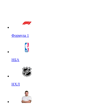
Формула 1
НБА
НХЛ