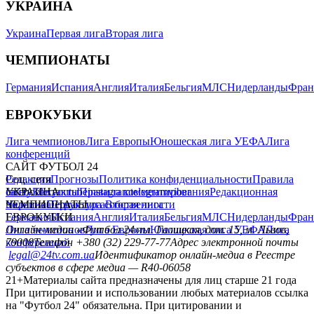
УКРАИНА
Украина
Первая лига
Вторая лига
ЧЕМПИОНАТЫ
Германия
Испания
Англия
Италия
Бельгия
МЛС
Нидерланды
Фран
ЕВРОКУБКИ
Лига чемпионов
Лига Европы
Юношеская лига УЕФА
Лига
конференций
САЙТ ФУТБОЛ 24
Редакция
Соц. сети
Прогнозы
Политика конфиденциальности
Правила
сайту
facebook
УКРАИНА
Контакты
x
youtube
Правила комментирования
instagram
telegram
viber
Редакционная
политика
Украина
ЧЕМПИОНАТЫ
Первая лига
Структура собственности
Вторая лига
Германия
ЕВРОКУБКИ
Испания
Англия
Италия
Бельгия
МЛС
Нидерланды
Фран
Лига чемпионов
Онлайн-медиа «Футбол 24»
Лига Европы
пл. Галицкая, дом. 15, м. Львов,
Юношеская лига УЕФА
Лига
конференций
79008
Телефон +380 (32) 229-77-77
Адрес электронной почты
legal@24tv.com.ua
Идентификатор онлайн-медиа в Реестре
субъектов в сфере медиа — R40-06058
21+
Материалы сайта предназначены для лиц старше 21 года
При цитировании и использовании любых материалов ссылка
на "Футбол 24" обязательна. При цитировании и