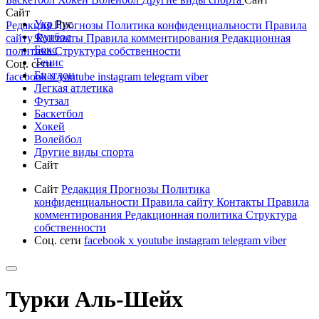
Сайт
Укр
Рус
Редакция
Прогнозы
Политика конфиденциальности
Правила
Футбол
сайту
Контакты
Правила комментирования
Редакционная
Бокс
политика
Структура собственности
Тенис
Соц. сети
Биатлон
facebook
x
youtube
instagram
telegram
viber
Легкая атлетика
Футзал
Баскетбол
Хокей
Волейбол
Другие виды спорта
Сайт
Сайт
Редакция
Прогнозы
Политика
конфиденциальности
Правила сайту
Контакты
Правила
комментирования
Редакционная политика
Структура
собственности
Соц. сети
facebook
x
youtube
instagram
telegram
viber
Турки Аль-Шейх