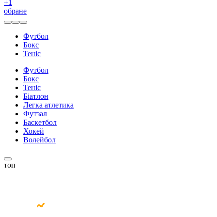
+
1
обране
Футбол
Бокс
Теніс
Футбол
Бокс
Теніс
Біатлон
Легка атлетика
Футзал
Баскетбол
Хокей
Волейбол
топ