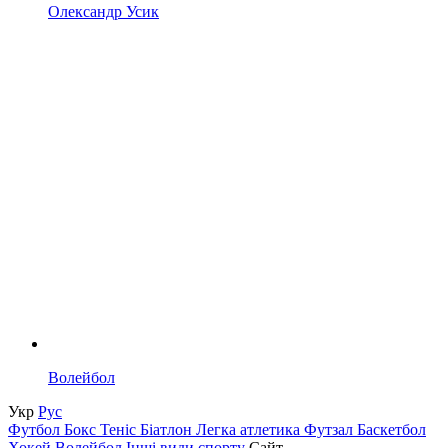
Олександр Усик
Волейбол
Укр
Рус
Футбол
Бокс
Теніс
Біатлон
Легка атлетика
Футзал
Баскетбол
Хокей
Волейбол
Інші види спорту
Сайт