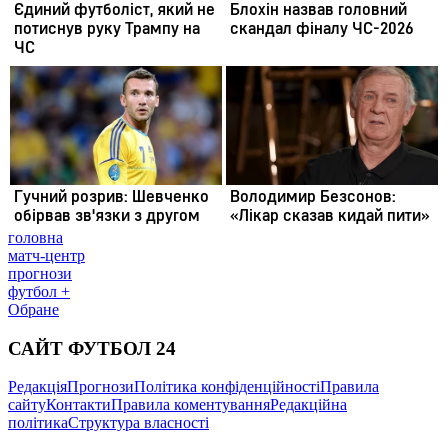
головна
матч-центр
прогнози
футбол +
Обране
САЙТ ФУТБОЛ 24
Редакція
Прогнози
Політика конфіденційності
Правила
сайту
Контакти
Правила коментування
Редакційна
політика
Структура власності