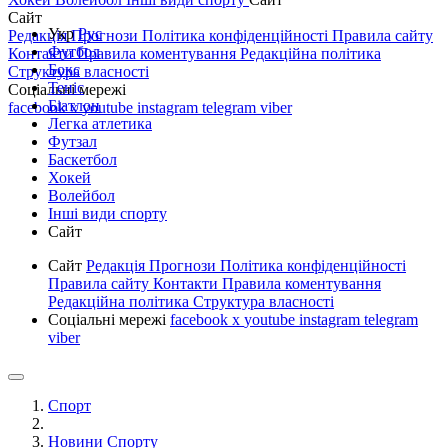
Сайт
Укр
Рус
Редакція
Прогнози
Політика конфіденційності
Правила сайту
Футбол
Контакти
Правила коментування
Редакційна політика
Бокс
Структура власності
Теніс
Соціальні мережі
Біатлон
facebook
x
youtube
instagram
telegram
viber
Легка атлетика
Футзал
Баскетбол
Хокей
Волейбол
Інші види спорту
Сайт
Сайт
Редакція
Прогнози
Політика конфіденційності
Правила сайту
Контакти
Правила коментування
Редакційна політика
Структура власності
Соціальні мережі
facebook
x
youtube
instagram
telegram
viber
Спорт
Новини Спорту