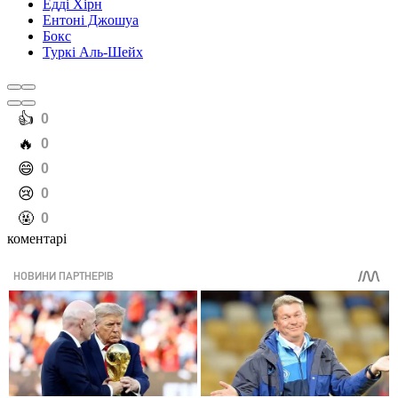
Едді Хірн
Ентоні Джошуа
Бокс
Туркі Аль-Шейх
️👍
0
️🔥
0
️😄
0
️😢
0
️🤬
0
коментарі