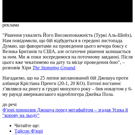
Video
реклама
"Рішення ухвалить Його Високоповажність (Туркі Аль-Шейх).
Нам повідомили, що бій відбудеться в середині листопада.
Думаю, що фаворитами на проведення цього вечора боксу є
Велика Британія та США, але остаточне рішення залишається
за ним. Ми ж поки зосередимося на поточному завданні. Після
цього вже чекатимемо на дату та місце проведення бою", –
розповів Хірн
The Stomping Ground
.
Нагадаємо, що на 25 липня запланований бій Джошуа проти
албанця Крістіана Пренги (20-1, 20 КО). Ентоні востаннє
з’являвся на рингу в грудні минулого року – бив нокаутом у 6-
му раунді американського відеоблогера Джейка Пола.
до речі
Ф'юрі принизив Джошуа перед мегафайтом – згадав Усика й
"корову на льоду"
Читайте ще
:
Тайсон Ф'юрі