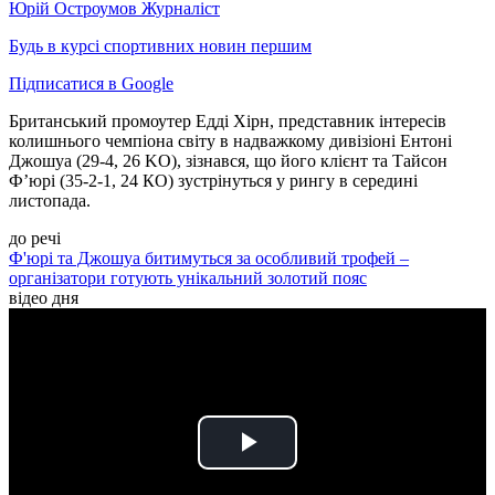
Юрій Остроумов
Журналіст
Будь в курсі спортивних новин першим
Підписатися в Google
Британський промоутер Едді Хірн, представник інтересів
колишнього чемпіона світу в надважкому дивізіоні Ентоні
Джошуа (29-4, 26 KO), зізнався, що його клієнт та Тайсон
Ф’юрі (35-2-1, 24 КО) зустрінуться у рингу в середині
листопада.
до речі
Ф'юрі та Джошуа битимуться за особливий трофей –
організатори готують унікальний золотий пояс
відео дня
Play