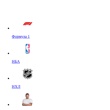
Формула 1
НБА
НХЛ