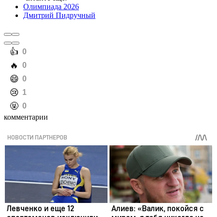
Олимпиада 2026
Дмитрий Пидручный
️👍
0
️🔥
0
️😄
0
️😢
1
️🤬
0
комментарии