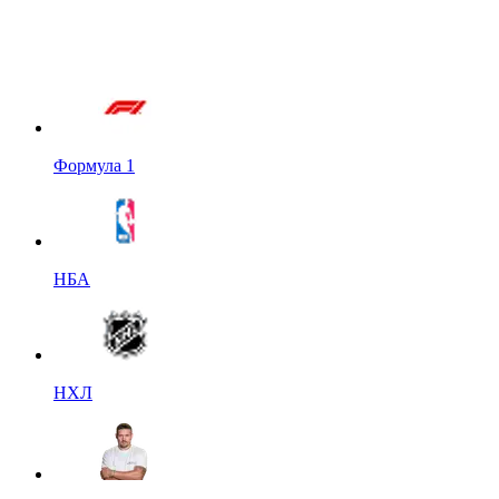
Формула 1
НБА
НХЛ