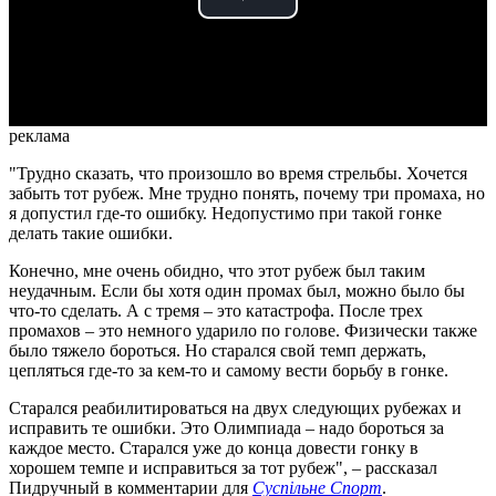
Play
Video
реклама
"Трудно сказать, что произошло во время стрельбы. Хочется
забыть тот рубеж. Мне трудно понять, почему три промаха, но
я допустил где-то ошибку. Недопустимо при такой гонке
делать такие ошибки.
Конечно, мне очень обидно, что этот рубеж был таким
неудачным. Если бы хотя один промах был, можно было бы
что-то сделать. А с тремя – это катастрофа. После трех
промахов – это немного ударило по голове. Физически также
было тяжело бороться. Но старался свой темп держать,
цепляться где-то за кем-то и самому вести борьбу в гонке.
Старался реабилитироваться на двух следующих рубежах и
исправить те ошибки. Это Олимпиада – надо бороться за
каждое место. Старался уже до конца довести гонку в
хорошем темпе и исправиться за тот рубеж", – рассказал
Пидручный в комментарии для
Суспільне Спорт
.