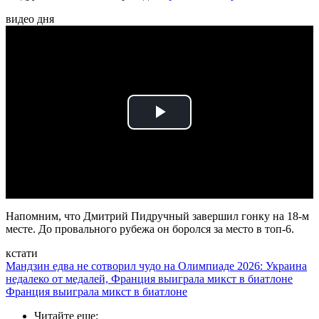
видео дня
Play
Video
Напомним, что Дмитрий Пидручный завершил гонку на 18-м
месте. До провального рубежа он боролся за место в топ-6.
кстати
Мандзин едва не сотворил чудо на Олимпиаде 2026: Украина
недалеко от медалей, Франция выиграла микст в биатлоне
Франция выиграла микст в биатлоне
Читайте еще
: