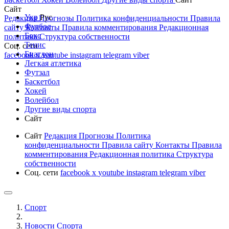
Сайт
Укр
Рус
Редакция
Прогнозы
Политика конфиденциальности
Правила
Футбол
сайту
Контакты
Правила комментирования
Редакционная
Бокс
политика
Структура собственности
Тенис
Соц. сети
Биатлон
facebook
x
youtube
instagram
telegram
viber
Легкая атлетика
Футзал
Баскетбол
Хокей
Волейбол
Другие виды спорта
Сайт
Сайт
Редакция
Прогнозы
Политика
конфиденциальности
Правила сайту
Контакты
Правила
комментирования
Редакционная политика
Структура
собственности
Соц. сети
facebook
x
youtube
instagram
telegram
viber
Спорт
Новости Cпорта