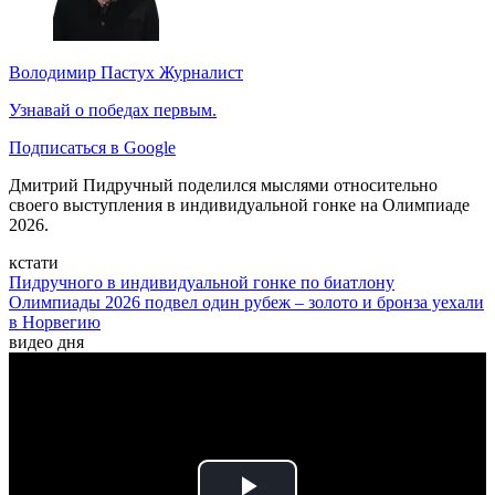
Володимир Пастух
Журналист
Узнавай о победах первым.
Подписаться в Google
Дмитрий Пидручный поделился мыслями относительно
своего выступления в индивидуальной гонке на Олимпиаде
2026.
кстати
Пидручного в индивидуальной гонке по биатлону
Олимпиады 2026 подвел один рубеж – золото и бронза уехали
в Норвегию
видео дня