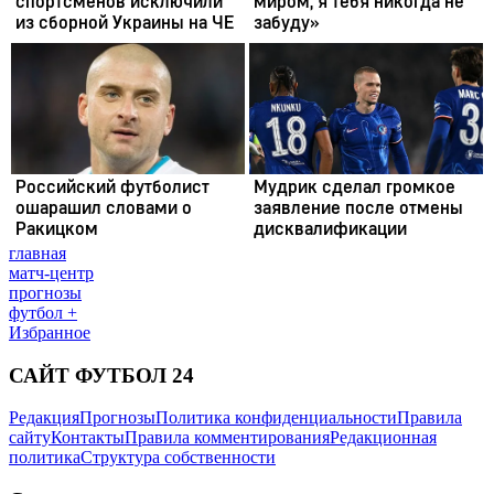
главная
матч-центр
прогнозы
футбол +
Избранное
САЙТ ФУТБОЛ 24
Редакция
Прогнозы
Политика конфиденциальности
Правила
сайту
Контакты
Правила комментирования
Редакционная
политика
Структура собственности