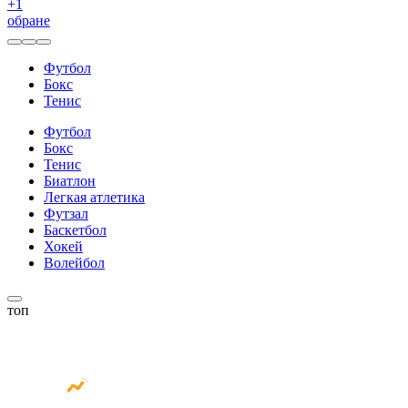
+
1
обране
Футбол
Бокс
Тенис
Футбол
Бокс
Тенис
Биатлон
Легкая атлетика
Футзал
Баскетбол
Хокей
Волейбол
топ