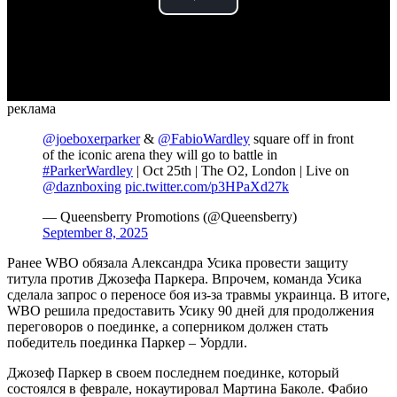
Play
Video
реклама
@joeboxerparker
&
@FabioWardley
square off in front
of the iconic arena they will go to battle in
#ParkerWardley
| Oct 25th | The O2, London | Live on
@daznboxing
pic.twitter.com/p3HPaXd27k
— Queensberry Promotions (@Queensberry)
September 8, 2025
Ранее WBO обязала Александра Усика провести защиту
титула против Джозефа Паркера. Впрочем, команда Усика
сделала запрос о переносе боя из-за травмы украинца. В итоге,
WBO решила предоставить Усику 90 дней для продолжения
переговоров о поединке, а соперником должен стать
победитель поединка Паркер – Уордли.
Джозеф Паркер в своем последнем поединке, который
состоялся в феврале, нокаутировал Мартина Баколе. Фабио