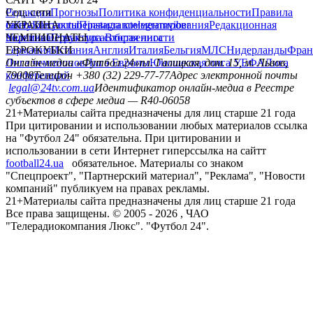
Редакция
Соц. сети
Прогнозы
Политика конфиденциальности
Правила
сайту
facebook
УКРАИНА
Контакты
x
youtube
Правила комментирования
instagram
telegram
viber
Редакционная
политика
Украина
ЧЕМПИОНАТЫ
Первая лига
Структура собственности
Вторая лига
Германия
ЕВРОКУБКИ
Испания
Англия
Италия
Бельгия
МЛС
Нидерланды
Фран
Лига чемпионов
Онлайн-медиа «Футбол 24»
Лига Европы
пл. Галицкая, дом. 15, м. Львов,
Юношеская лига УЕФА
Лига
конференций
79008
Телефон +380 (32) 229-77-77
Адрес электронной почты
legal@24tv.com.ua
Идентификатор онлайн-медиа в Реестре
субъектов в сфере медиа — R40-06058
21+
Материалы сайта предназначены для лиц старше 21 года
При цитировании и использовании любых материалов ссылка
на "Футбол 24" обязательна. При цитировании и
использовании в сети Интернет гиперссылка на сайтт
football24.ua
обязательное. Материалы со знаком
"Спецпроект", "Партнерский материал", "Реклама", "Новости
компаний" публикуем на правах рекламы.
21+
Материалы сайта предназначены для лиц старше 21 года
Все права защищены. © 2005 -
2026
, ЧАО
"Телерадиокомпания Люкс". "Футбол 24".