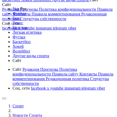
Сайт
Укр
Рус
Редакция
Прогнозы
Политика конфиденциальности
Правила
Футбол
сайту
Контакты
Правила комментирования
Редакционная
Бокс
политика
Структура собственности
Тенис
Соц. сети
Биатлон
facebook
x
youtube
instagram
telegram
viber
Легкая атлетика
Футзал
Баскетбол
Хокей
Волейбол
Другие виды спорта
Сайт
Сайт
Редакция
Прогнозы
Политика
конфиденциальности
Правила сайту
Контакты
Правила
комментирования
Редакционная политика
Структура
собственности
Соц. сети
facebook
x
youtube
instagram
telegram
viber
Спорт
Новости Cпорта