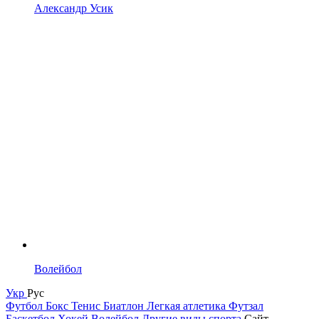
Александр Усик
Волейбол
Укр
Рус
Футбол
Бокс
Тенис
Биатлон
Легкая атлетика
Футзал
Баскетбол
Хокей
Волейбол
Другие виды спорта
Сайт