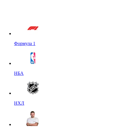
Формула 1
НБА
НХЛ