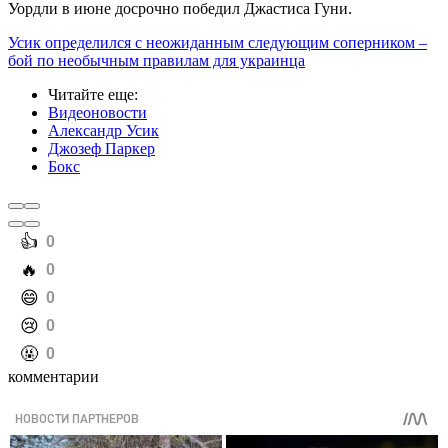
Уордли в июне досрочно победил Джастиса Гуни.
Усик определился с неожиданным следующим соперником –
бой по необычным правилам для украинца
Читайте еще
:
Видеоновости
Александр Усик
Джозеф Паркер
Бокс
️👍
0
️🔥
0
️😄
0
️😢
0
️🤬
0
комментарии