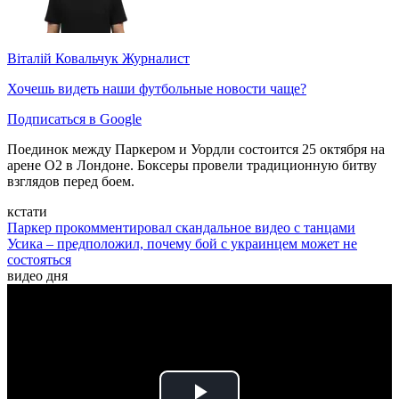
Віталій Ковальчук
Журналист
Хочешь видеть наши футбольные новости чаще?
Подписаться в Google
Поединок между Паркером и Уордли состоится 25 октября на
арене О2 в Лондоне. Боксеры провели традиционную битву
взглядов перед боем.
кстати
Паркер прокомментировал скандальное видео с танцами
Усика – предположил, почему бой с украинцем может не
состояться
видео дня