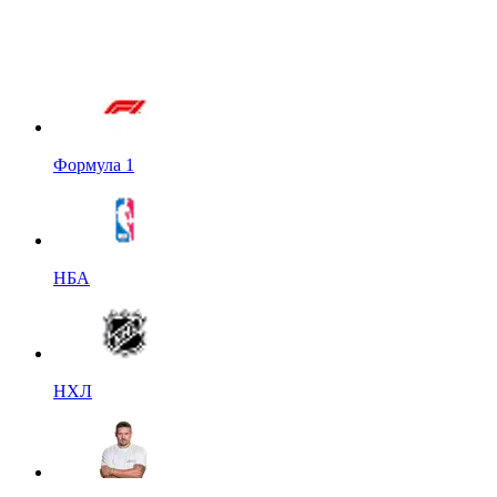
Формула 1
НБА
НХЛ