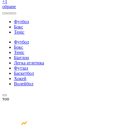
+
1
обране
Футбол
Бокс
Теніс
Футбол
Бокс
Теніс
Біатлон
Легка атлетика
Футзал
Баскетбол
Хокей
Волейбол
топ