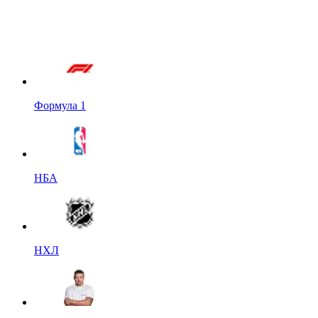
Формула 1
НБА
НХЛ