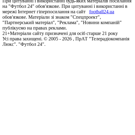
При цитуванні і використанні будь-яких матеріалів посилання
на "Футбол 24" обов'язкове. При цитуванні і використанні в
мережі Інтернет гіперпосилання на сайт
football24.ua
обов'язкове. Матеріали зі знаком "Спецпроект",
"Партнерський матеріал", "Реклама", "Новини компаній"
публікуємо на правах реклами.
21+
Матеріали сайту призначені для осіб старше 21 року
Усi права захищенi. © 2005 -
2026
, ПрАТ "Телерадіокомпанія
Люкс". "Футбол 24".