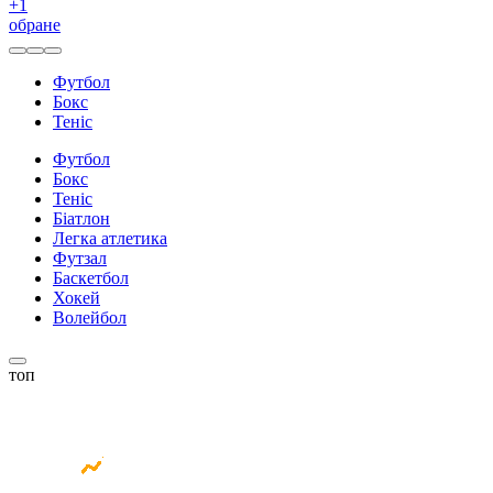
+
1
обране
Футбол
Бокс
Теніс
Футбол
Бокс
Теніс
Біатлон
Легка атлетика
Футзал
Баскетбол
Хокей
Волейбол
топ