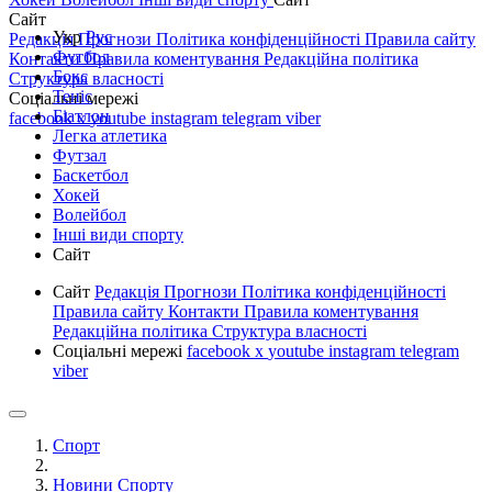
Сайт
Укр
Рус
Редакція
Прогнози
Політика конфіденційності
Правила сайту
Футбол
Контакти
Правила коментування
Редакційна політика
Бокс
Структура власності
Теніс
Соціальні мережі
Біатлон
facebook
x
youtube
instagram
telegram
viber
Легка атлетика
Футзал
Баскетбол
Хокей
Волейбол
Інші види спорту
Сайт
Сайт
Редакція
Прогнози
Політика конфіденційності
Правила сайту
Контакти
Правила коментування
Редакційна політика
Структура власності
Соціальні мережі
facebook
x
youtube
instagram
telegram
viber
Спорт
Новини Спорту