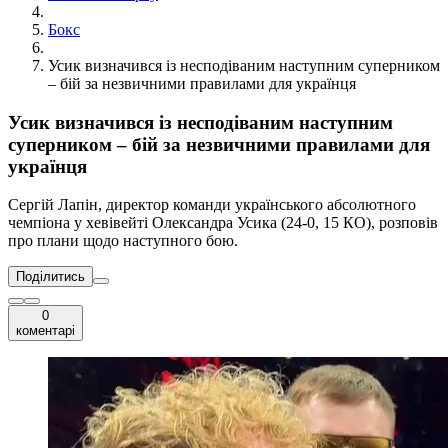
Бокс
Усик визначився із несподіваним наступним суперником
– бій за незвичними правилами для українця
Усик визначився із несподіваним наступним
суперником – бій за незвичними правилами для
українця
Сергій Лапін, директор команди українського абсолютного
чемпіона у хевівейті Олександра Усика (24-0, 15 КО), розповів
про плани щодо наступного бою.
Поділитись
0
коментарі