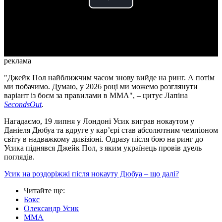
Play
Video
реклама
"Джейк Пол найближчим часом знову вийде на ринг. А потім
ми побачимо. Думаю, у 2026 році ми можемо розглянути
варіант із боєм за правилами в ММА", – цитує Лапіна
SecondsOut
.
Нагадаємо, 19 липня у Лондоні Усик виграв нокаутом у
Даніеля Дюбуа та вдруге у кар’єрі став абсолютним чемпіоном
світу в надважкому дивізіоні. Одразу після бою на ринг до
Усика піднявся Джейк Пол, з яким українець провів дуель
поглядів.
Усик на роздоріжжі після нокауту Дюбуа – що далі?
Читайте ще
:
Бокс
Олександр Усик
ММА