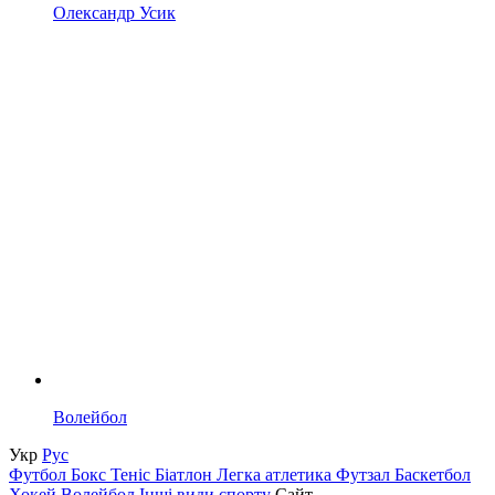
Олександр Усик
Волейбол
Укр
Рус
Футбол
Бокс
Теніс
Біатлон
Легка атлетика
Футзал
Баскетбол
Хокей
Волейбол
Інші види спорту
Сайт