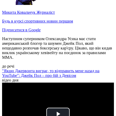
Микита Ковальчук
Журналіст
Будь в курсі спортивних новин першим
Підписатися в Google
Наступним суперником Олександра Усика має стати
американський блогер та шоумен Джейк Пол, який
нещодавно розпочав боксерську кар'єру. Цікаво, що він кидав
виклик українському хевівейту на поєдинок за правилами
ММА.
до речі
"Якщо Джервонта виграє, то відправить мене назад на
YouTube": Джейк Пол – про бій з Девісом
відео дня