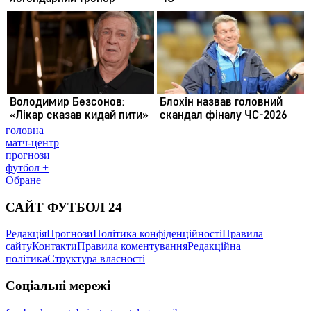
головна
матч-центр
прогнози
футбол +
Обране
САЙТ ФУТБОЛ 24
Редакція
Прогнози
Політика конфіденційності
Правила
сайту
Контакти
Правила коментування
Редакційна
політика
Структура власності
Соціальні мережі