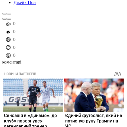
Джейк Пол
️👍
0
️🔥
0
️😄
0
️😢
0
️🤬
0
коментарі