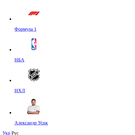
Формула 1
НБА
НХЛ
Александр Усик
Укр
Рус