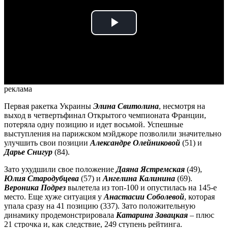
Play
Video
реклама
Первая ракетка Украины
Элина Свитолина
, несмотря на
выход в четвертьфинал Открытого чемпионата Франции,
потеряла одну позицию и идет восьмой. Успешные
выступления на парижском мэйджоре позволили значительно
улучшить свои позиции
Александре Олейниковой
(51) и
Дарье Снигур
(84).
Зато ухудшили свое положение
Даяна Ястремская
(49),
Юлия Стародубцева
(57) и
Ангелина Калинина
(69).
Вероника Подрез
вылетела из топ-100 и опустилась на 145-е
место. Еще хуже ситуация у
Анастасии Соболевой
, которая
упала сразу на 41 позицию (337). Зато положительную
динамику продемонстрировала
Катарина Завацкая
– плюс
21 строчка и, как следствие, 249 ступень рейтинга.