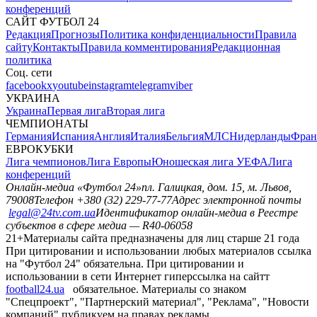
конференций
САЙТ ФУТБОЛ 24
Редакция
Прогнозы
Политика конфиденциальности
Правила
сайту
Контакты
Правила комментирования
Редакционная
политика
Соц. сети
facebook
x
youtube
instagram
telegram
viber
УКРАИНА
Украина
Первая лига
Вторая лига
ЧЕМПИОНАТЫ
Германия
Испания
Англия
Италия
Бельгия
МЛС
Нидерланды
Фран
ЕВРОКУБКИ
Лига чемпионов
Лига Европы
Юношеская лига УЕФА
Лига
конференций
Онлайн-медиа «Футбол 24»
пл. Галицкая, дом. 15, м. Львов,
79008
Телефон +380 (32) 229-77-77
Адрес электронной почты
legal@24tv.com.ua
Идентификатор онлайн-медиа в Реестре
субъектов в сфере медиа — R40-06058
21+
Материалы сайта предназначены для лиц старше 21 года
При цитировании и использовании любых материалов ссылка
на "Футбол 24" обязательна. При цитировании и
использовании в сети Интернет гиперссылка на сайтт
football24.ua
обязательное. Материалы со знаком
"Спецпроект", "Партнерский материал", "Реклама", "Новости
компаний" публикуем на правах рекламы.