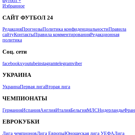
футбол +
Избранное
САЙТ ФУТБОЛ 24
Редакция
Прогнозы
Политика конфиденциальности
Правила
сайту
Контакты
Правила комментирования
Редакционная
политика
Соц. сети
facebook
x
youtube
instagram
telegram
viber
УКРАИНА
Украина
Первая лига
Вторая лига
ЧЕМПИОНАТЫ
Германия
Испания
Англия
Италия
Бельгия
МЛС
Нидерланды
Фран
ЕВРОКУБКИ
Лига чемпионов
Лига Европы
Юношеская лига УЕФА
Лига