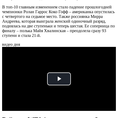
В топ-10 главным изменением стало падение прошлогодней
чемпионки Ролан Гаррос Коко Гофф – американка опустилась
с четвертого на седьмое место. Также россиянка Мирра
Андреева, которая выиграла женский одиночный разряд,
поднялась на две ступеньки и теперь шестая. Ее соперница по
финалу – полька Майя Хвалинская – преодолела сразу 93
ступени и стала 21-й.
видео дня
Play
Video