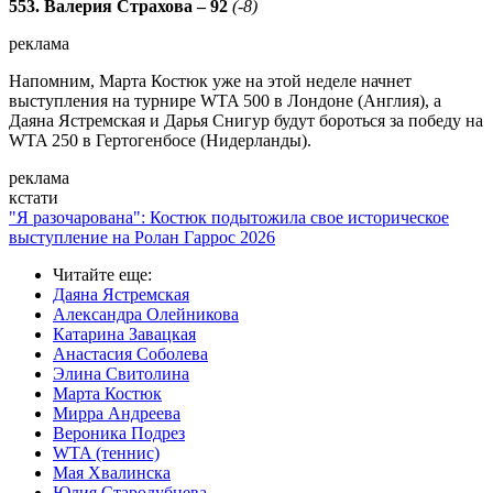
553. Валерия Страхова – 92
(-8)
реклама
Напомним, Марта Костюк уже на этой неделе начнет
выступления на турнире WTA 500 в Лондоне (Англия), а
Даяна Ястремская и Дарья Снигур будут бороться за победу на
WTA 250 в Гертогенбосе (Нидерланды).
реклама
кстати
"Я разочарована": Костюк подытожила свое историческое
выступление на Ролан Гаррос 2026
Читайте еще
:
Даяна Ястремская
Александра Олейникова
Катарина Завацкая
Анастасия Соболева
Элина Свитолина
Марта Костюк
Мирра Андреева
Вероника Подрез
WTA (теннис)
Мая Хвалинска
Юлия Стародубцева