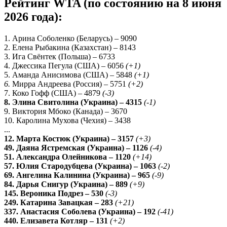
Рейтинг WTA (по состоянию на 8 июня
2026 года):
1. Арина Соболенко (Беларусь) – 9090
2. Елена Рыбакина (Казахстан) – 8143
3. Ига Свёнтек (Польша) – 6733
4. Джессика Пегула (США) – 6056
(+1)
5. Аманда Анисимова (США) – 5848
(+1)
6.
Мирра Андреева (Россия) – 5751
(+2)
7. Коко Гофф (США) – 4879
(-3)
8. Элина Свитолина (Украина) – 4315
(-1)
9. Виктория Мбоко (Канада) – 3670
10. Каролина Мухова (Чехия) – 3438
...
12. Марта Костюк (Украина) – 3157
(+3)
49. Даяна Ястремская (Украина) – 1126
(-4)
51. Александра Олейникова – 1120
(+14)
57. Юлия Стародубцева (Украина) – 1063
(-2)
69. Ангелина Калинина (Украина) – 965
(-9)
84. Дарья Снигур (Украина) – 889
(+9)
145. Вероника Подрез – 530
(-3)
249. Катарина Завацкая – 283
(+21)
337. Анастасия Соболева (Украина) – 192
(-41)
440. Елизавета Котляр – 131
(+2)