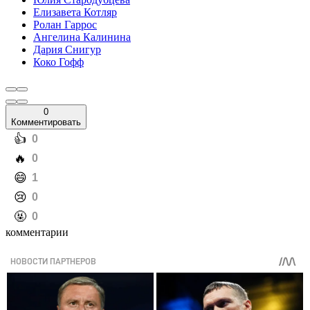
Елизавета Котляр
Ролан Гаррос
Ангелина Калинина
Дария Снигур
Коко Гофф
0
Комментировать
️👍
0
️🔥
0
️😄
1
️😢
0
️🤬
0
комментарии