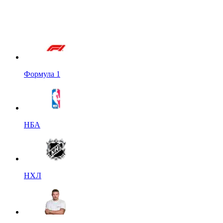
Формула 1
НБА
НХЛ