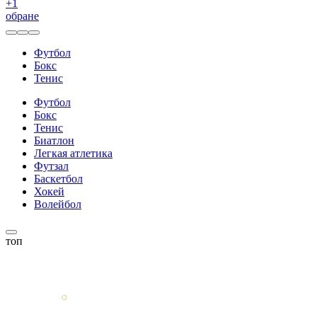
+
1
обране
Футбол
Бокс
Тенис
Футбол
Бокс
Тенис
Биатлон
Легкая атлетика
Футзал
Баскетбол
Хокей
Волейбол
топ