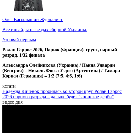
Олег Васылышин
Журналист
Все инсайды о звездах сборной Украины.
Узнавай первым
Ролан Гаррос 2026, Париж (Франция), грунт, парный
разряд, 1/32 финала
Александра Олейникова (Украина) / Панна Удварди
(Венгрия) – Николь Фосса Уэрго (Аргентина) / Тамара
Корпач (Германия) – 1:2 (7:5, 4:6, 1:6)
кстати
Надежда Киченок пробилась во второй круг Ролан Гаррос
2026 парного разряда – дальше будет "японское дерби"
видео дня