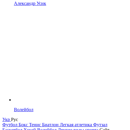
Александр Усик
Волейбол
Укр
Рус
Футбол
Бокс
Тенис
Биатлон
Легкая атлетика
Футзал
Баскетбол
Хокей
Волейбол
Другие виды спорта
Сайт