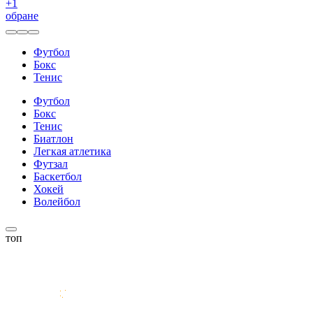
+
1
обране
Футбол
Бокс
Тенис
Футбол
Бокс
Тенис
Биатлон
Легкая атлетика
Футзал
Баскетбол
Хокей
Волейбол
топ