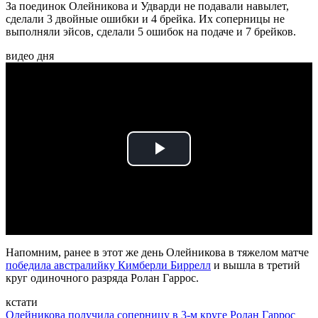
За поединок Олейникова и Удварди не подавали навылет,
сделали 3 двойные ошибки и 4 брейка. Их соперницы не
выполняли эйсов, сделали 5 ошибок на подаче и 7 брейков.
видео дня
Play
Video
Напомним, ранее в этот же день Олейникова в тяжелом матче
победила австралийку Кимберли Биррелл
и вышла в третий
круг одиночного разряда Ролан Гаррос.
кстати
Олейникова получила соперницу в 3-м круге Ролан Гаррос