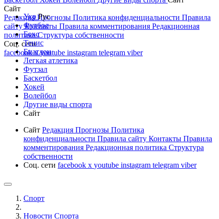
Сайт
Укр
Рус
Редакция
Прогнозы
Политика конфиденциальности
Правила
Футбол
сайту
Контакты
Правила комментирования
Редакционная
Бокс
политика
Структура собственности
Тенис
Соц. сети
Биатлон
facebook
x
youtube
instagram
telegram
viber
Легкая атлетика
Футзал
Баскетбол
Хокей
Волейбол
Другие виды спорта
Сайт
Сайт
Редакция
Прогнозы
Политика
конфиденциальности
Правила сайту
Контакты
Правила
комментирования
Редакционная политика
Структура
собственности
Соц. сети
facebook
x
youtube
instagram
telegram
viber
Спорт
Новости Cпорта