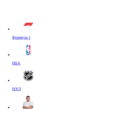
Формула 1
НБА
НХЛ