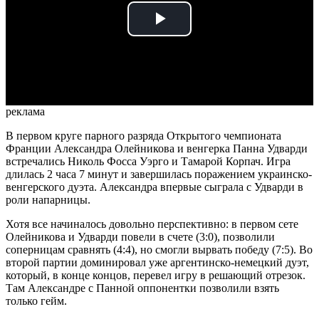
Play
Video
реклама
В первом круге парного разряда Открытого чемпионата
Франции Александра Олейникова и венгерка Панна Удварди
встречались Николь Фосса Уэрго и Тамарой Корпач. Игра
длилась 2 часа 7 минут и завершилась поражением украинско-
венгерского дуэта. Александра впервые сыграла с Удварди в
роли напарницы.
Хотя все начиналось довольно перспективно: в первом сете
Олейникова и Удварди повели в счете (3:0), позволили
соперницам сравнять (4:4), но смогли вырвать победу (7:5). Во
второй партии доминировал уже аргентинско-немецкий дуэт,
который, в конце концов, перевел игру в решающий отрезок.
Там Александре с Панной оппонентки позволили взять
только гейм.