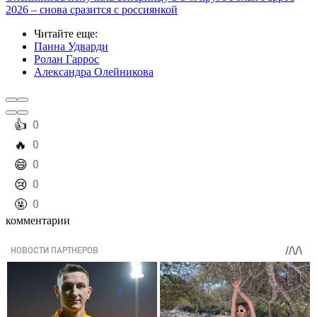
2026 – снова сразится с россиянкой
Читайте еще
:
Панна Удварди
Ролан Гаррос
Александра Олейникова
️👍
0
️🔥
0
️😄
0
️😢
0
️🤬
0
комментарии