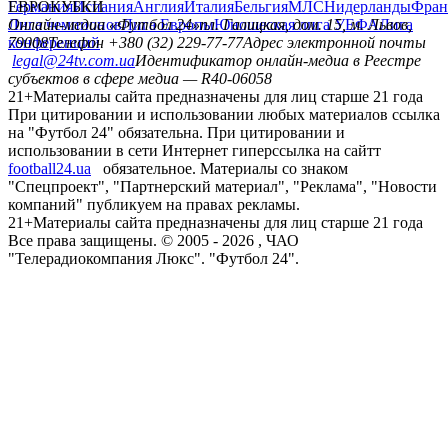
Германия
ЕВРОКУБКИ
Испания
Англия
Италия
Бельгия
МЛС
Нидерланды
Фран
Лига чемпионов
Онлайн-медиа «Футбол 24»
Лига Европы
пл. Галицкая, дом. 15, м. Львов,
Юношеская лига УЕФА
Лига
конференций
79008
Телефон +380 (32) 229-77-77
Адрес электронной почты
legal@24tv.com.ua
Идентификатор онлайн-медиа в Реестре
субъектов в сфере медиа — R40-06058
21+
Материалы сайта предназначены для лиц старше 21 года
При цитировании и использовании любых материалов ссылка
на "Футбол 24" обязательна. При цитировании и
использовании в сети Интернет гиперссылка на сайтт
football24.ua
обязательное. Материалы со знаком
"Спецпроект", "Партнерский материал", "Реклама", "Новости
компаний" публикуем на правах рекламы.
21+
Материалы сайта предназначены для лиц старше 21 года
Все права защищены. © 2005 -
2026
, ЧАО
"Телерадиокомпания Люкс". "Футбол 24".