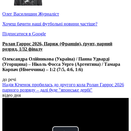
Олег Василишин
Журналіст
Хочеш бачити наші футбольні новини частіше?
Підписатися в Google
Ролан Гаррос 2026, Париж (Франція), ґрунт, парний
розряд, 1/32 фіналу
Олександра Олійникова (Україна) / Панна Удварді
(Угорщина) – Ніколь Фосса Уерго (Аргентина) / Тамара
Корпач (Німеччина) – 1:2 (7:5, 4:6, 1:6)
до речі
Надія Кіченок пробилась до другого кола Ролан Гаррос 2026
парного розряду – далі буде "японське дербі"
відео дня