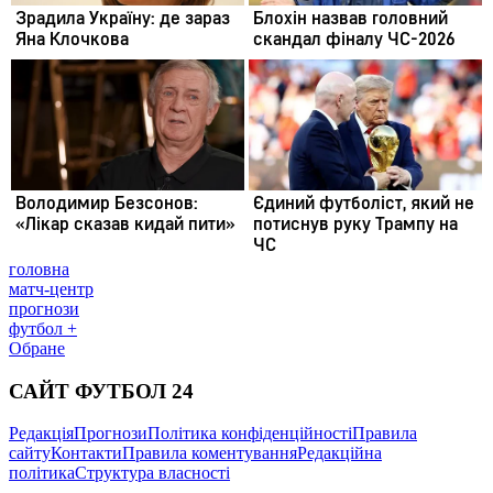
головна
матч-центр
прогнози
футбол +
Обране
САЙТ ФУТБОЛ 24
Редакція
Прогнози
Політика конфіденційності
Правила
сайту
Контакти
Правила коментування
Редакційна
політика
Структура власності