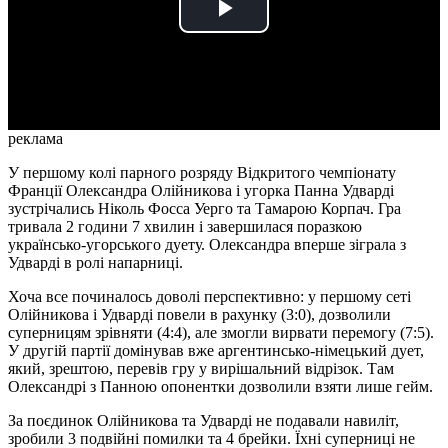
Play
Video
реклама
У першому колі парного розряду Відкритого чемпіонату
Франції Олександра Олійникова і угорка Панна Удварді
зустрічались Ніколь Фосса Уерго та Тамарою Корпач. Гра
тривала 2 години 7 хвилин і завершилася поразкою
українсько-угорського дуету. Олександра вперше зіграла з
Удварді в ролі напарниці.
Хоча все починалось доволі перспективно: у першому сеті
Олійникова і Удварді повели в рахунку (3:0), дозволили
суперницям зрівняти (4:4), але змогли вирвати перемогу (7:5).
У другій партії домінував вже аргентинсько-німецький дует,
який, зрештою, перевів гру у вирішальний відрізок. Там
Олександрі з Панною опонентки дозволили взяти лише гейм.
За поєдинок Олійникова та Удварді не подавали навиліт,
зробили 3 подвійні помилки та 4 брейки. Їхні суперниці не