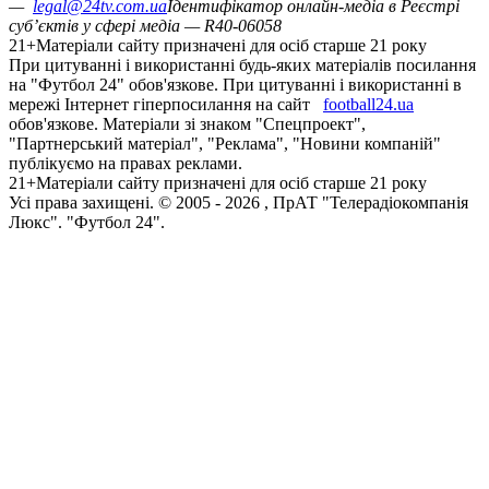
—
legal@24tv.com.ua
Ідентифікатор онлайн-медіа в Реєстрі
суб’єктів у сфері медіа — R40-06058
21+
Матеріали сайту призначені для осіб старше 21 року
При цитуванні і використанні будь-яких матеріалів посилання
на "Футбол 24" обов'язкове. При цитуванні і використанні в
мережі Інтернет гіперпосилання на сайт
football24.ua
обов'язкове. Матеріали зі знаком "Спецпроект",
"Партнерський матеріал", "Реклама", "Новини компаній"
публікуємо на правах реклами.
21+
Матеріали сайту призначені для осіб старше 21 року
Усi права захищенi. © 2005 -
2026
, ПрАТ "Телерадіокомпанія
Люкс". "Футбол 24".