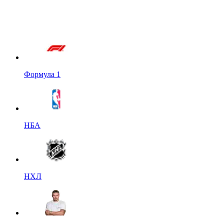
Формула 1
НБА
НХЛ