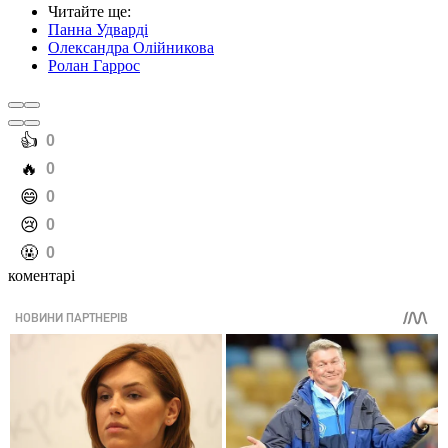
Читайте ще
:
Панна Удварді
Олександра Олійникова
Ролан Гаррос
️👍
0
️🔥
0
️😄
0
️😢
0
️🤬
0
коментарі