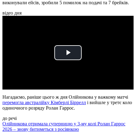
виконували ейсів, зробили 5 помилок на подачі та 7 брейків.
відео дня
Play
Video
Нагадаємо, раніше цього ж дня Олійникова у важкому матчі
перемогла австралійку Кімберлі Біррелл
і вийшле у третє коло
одиночного розряду Ролан Гаррос.
до речі
Олійникова отримала суперницю у 3-му колі Ролан Гаррос
2026 – знову битиметься з росіянкою