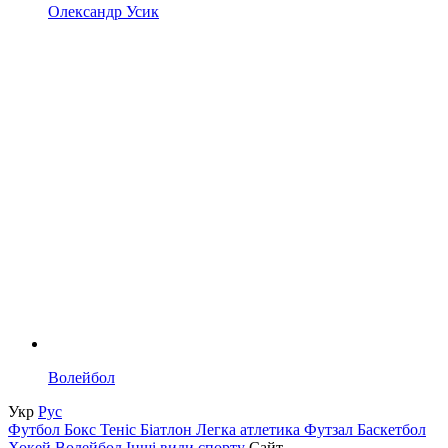
Олександр Усик
Волейбол
Укр
Рус
Футбол
Бокс
Теніс
Біатлон
Легка атлетика
Футзал
Баскетбол
Хокей
Волейбол
Інші види спорту
Сайт