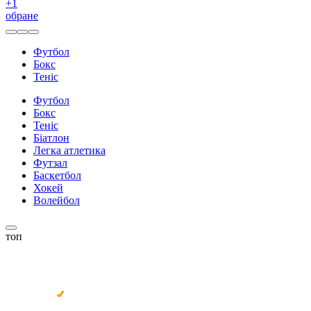
+
1
обране
Футбол
Бокс
Теніс
Футбол
Бокс
Теніс
Біатлон
Легка атлетика
Футзал
Баскетбол
Хокей
Волейбол
топ