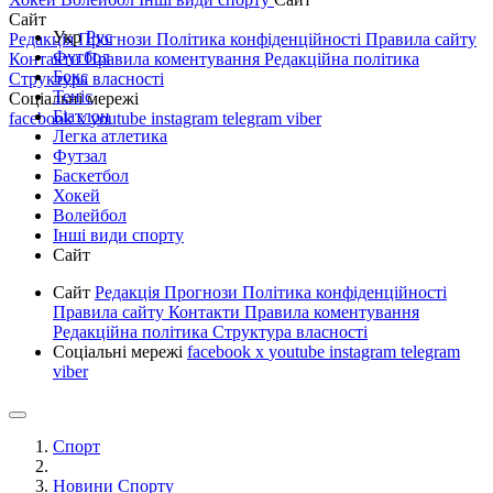
Сайт
Укр
Рус
Редакція
Прогнози
Політика конфіденційності
Правила сайту
Футбол
Контакти
Правила коментування
Редакційна політика
Бокс
Структура власності
Теніс
Соціальні мережі
Біатлон
facebook
x
youtube
instagram
telegram
viber
Легка атлетика
Футзал
Баскетбол
Хокей
Волейбол
Інші види спорту
Сайт
Сайт
Редакція
Прогнози
Політика конфіденційності
Правила сайту
Контакти
Правила коментування
Редакційна політика
Структура власності
Соціальні мережі
facebook
x
youtube
instagram
telegram
viber
Спорт
Новини Спорту