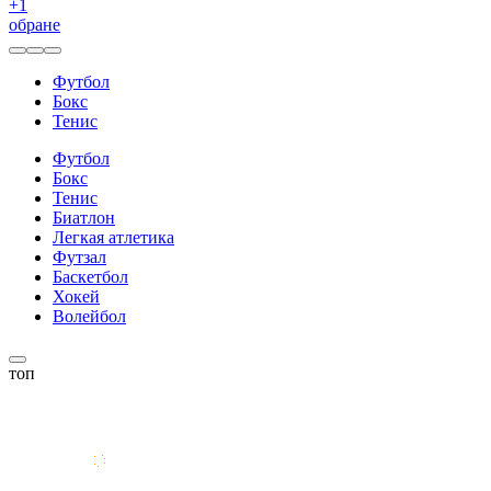
+
1
обране
Футбол
Бокс
Тенис
Футбол
Бокс
Тенис
Биатлон
Легкая атлетика
Футзал
Баскетбол
Хокей
Волейбол
топ