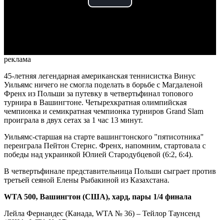
Play
Video
реклама
45-летняя легендарная американская теннисистка Винус
Уильямс ничего не смогла поделать в борьбе с Магдаленой
Френх из Польши за путевку в четвертьфинал топового
турнира в Вашингтоне. Четырехкратная олимпийская
чемпионка и семикратная чемпионка турниров Grand Slam
проиграла в двух сетах за 1 час 13 минут.
Уильямс-старшая на старте вашингтонского "пятисотника"
переиграла Пейтон Стернс. Френх, напомним, стартовала с
победы над украинкой Юлией Стародубцевой (6:2, 6:4).
В четвертьфинале представительница Польши сыграет против
третьей сеяной Елены Рыбакиной из Казахстана.
WTA 500, Вашингтон (США), хард, пары 1/4 финала
Лейла Фернандес (Канада, WTA № 36) – Тейлор Таунсенд