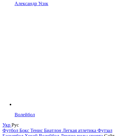
Александр Усик
Волейбол
Укр
Рус
Футбол
Бокс
Тенис
Биатлон
Легкая атлетика
Футзал
Баскетбол
Хокей
Волейбол
Другие виды спорта
Сайт