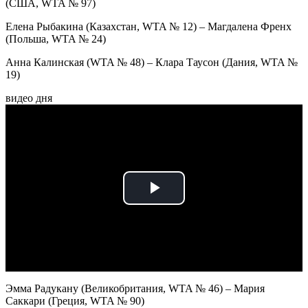
(США, WTA № 97)
Елена Рыбакина (Казахстан, WTA № 12) – Магдалена Френх
(Польша, WTA № 24)
Анна Калинская (WTA № 48) – Клара Таусон (Дания, WTA №
19)
видео дня
Play
Video
Эмма Радукану (Великобритания, WTA № 46) – Мария
Саккари (Греция, WTA № 90)