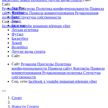
Сайт
Укр
Рус
Редакция
Прогнозы
Политика конфиденциальности
Правила
Футбол
сайту
Контакты
Правила комментирования
Редакционная
Бокс
политика
Структура собственности
Тенис
Соц. сети
Биатлон
facebook
x
youtube
instagram
telegram
viber
Легкая атлетика
Футзал
Баскетбол
Хокей
Волейбол
Другие виды спорта
Сайт
Сайт
Редакция
Прогнозы
Политика
конфиденциальности
Правила сайту
Контакты
Правила
комментирования
Редакционная политика
Структура
собственности
Соц. сети
facebook
x
youtube
instagram
telegram
viber
Спорт
Новости Cпорта