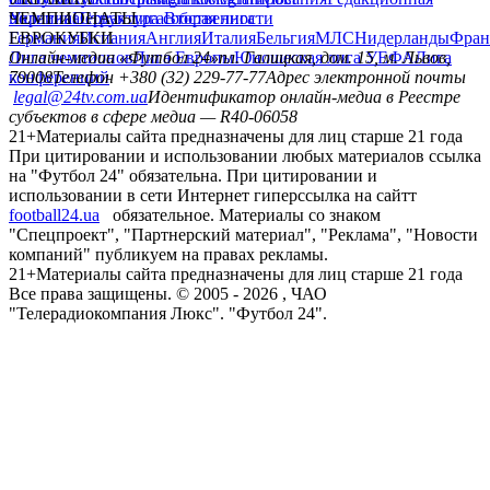
политика
Украина
ЧЕМПИОНАТЫ
Первая лига
Структура собственности
Вторая лига
Германия
ЕВРОКУБКИ
Испания
Англия
Италия
Бельгия
МЛС
Нидерланды
Фран
Лига чемпионов
Онлайн-медиа «Футбол 24»
Лига Европы
пл. Галицкая, дом. 15, м. Львов,
Юношеская лига УЕФА
Лига
конференций
79008
Телефон +380 (32) 229-77-77
Адрес электронной почты
legal@24tv.com.ua
Идентификатор онлайн-медиа в Реестре
субъектов в сфере медиа — R40-06058
21+
Материалы сайта предназначены для лиц старше 21 года
При цитировании и использовании любых материалов ссылка
на "Футбол 24" обязательна. При цитировании и
использовании в сети Интернет гиперссылка на сайтт
football24.ua
обязательное. Материалы со знаком
"Спецпроект", "Партнерский материал", "Реклама", "Новости
компаний" публикуем на правах рекламы.
21+
Материалы сайта предназначены для лиц старше 21 года
Все права защищены. © 2005 -
2026
, ЧАО
"Телерадиокомпания Люкс". "Футбол 24".