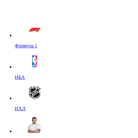
Формула 1
НБА
НХЛ