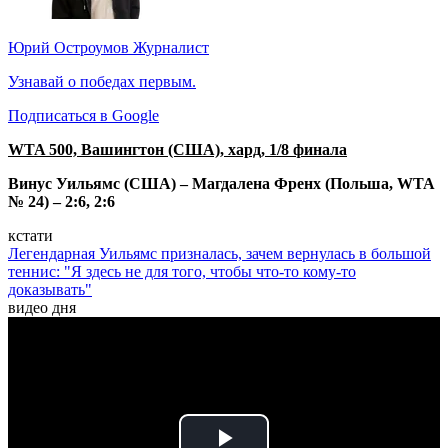
Юрий Остроумов
Журналист
Узнавай о победах первым.
Подписаться в Google
WTA 500, Вашингтон (США), хард, 1/8 финала
Винус Уильямс (США) – Магдалена Френх (Польша, WTA
№ 24) – 2:6, 2:6
кстати
Легендарная Уильямс призналась, зачем вернулась в большой
теннис: "Я здесь не для того, чтобы что-то кому-то
доказывать"
видео дня