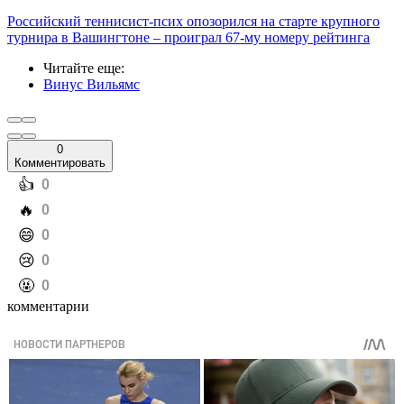
Российский теннисист-псих опозорился на старте крупного
турнира в Вашингтоне – проиграл 67-му номеру рейтинга
Читайте еще
:
Винус Вильямс
0
Комментировать
️👍
0
️🔥
0
️😄
0
️😢
0
️🤬
0
комментарии