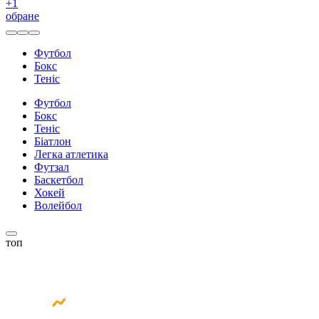
+
1
обране
Футбол
Бокс
Теніс
Футбол
Бокс
Теніс
Біатлон
Легка атлетика
Футзал
Баскетбол
Хокей
Волейбол
топ