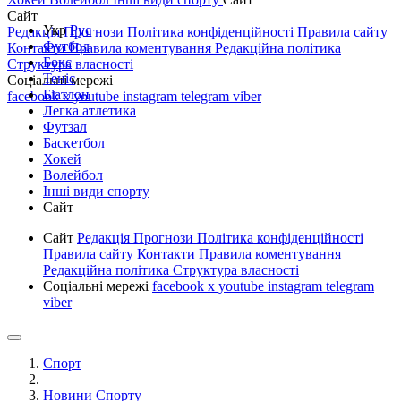
Сайт
Укр
Рус
Редакція
Прогнози
Політика конфіденційності
Правила сайту
Футбол
Контакти
Правила коментування
Редакційна політика
Бокс
Структура власності
Теніс
Соціальні мережі
Біатлон
facebook
x
youtube
instagram
telegram
viber
Легка атлетика
Футзал
Баскетбол
Хокей
Волейбол
Інші види спорту
Сайт
Сайт
Редакція
Прогнози
Політика конфіденційності
Правила сайту
Контакти
Правила коментування
Редакційна політика
Структура власності
Соціальні мережі
facebook
x
youtube
instagram
telegram
viber
Спорт
Новини Спорту