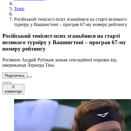
Теніс
Російський тенісист-псих зганьбився на старті великого
турніру у Вашингтоні – програв 67-му номеру рейтингу
Російський тенісист-псих зганьбився на старті
великого турніру у Вашингтоні – програв 67-му
номеру рейтингу
Росіянин Андрій Рубльов зазнав сенсаційної поразки від
американця Лернера Тіна.
Поділитись
0
коментарі