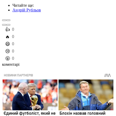
Читайте ще
:
Андрій Рубльов
️👍
0
️🔥
0
️😄
0
️😢
0
️🤬
0
коментарі