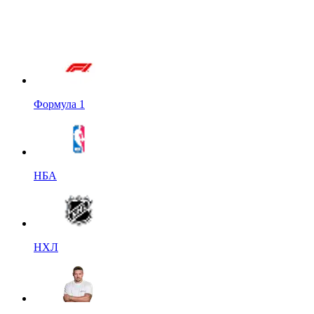
Формула 1
НБА
НХЛ