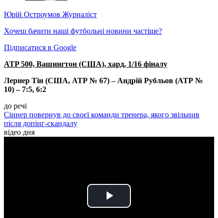
Юрій Остроумов
Журналіст
Хочеш бачити наші футбольні новини частіше?
Підписатися в Google
ATP 500, Вашингтон (США), хард, 1/16 фіналу
Лернер Тін (США, АТР № 67) – Андрій Рубльов (АТР №
10) – 7:5, 6:2
до речі
Сіннер повернув до своєї команди тренера, якого звільнив
після допінг-скандалу
відео дня
Play