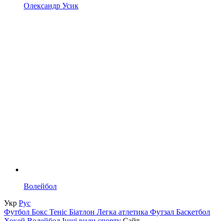
Олександр Усик
Волейбол
Укр
Рус
Футбол
Бокс
Теніс
Біатлон
Легка атлетика
Футзал
Баскетбол
Хокей
Волейбол
Інші види спорту
Сайт