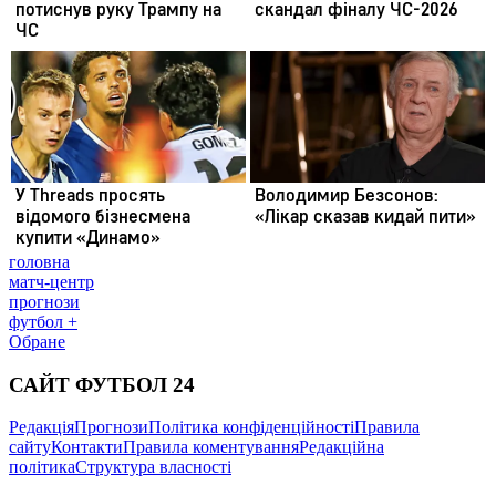
головна
матч-центр
прогнози
футбол +
Обране
САЙТ ФУТБОЛ 24
Редакція
Прогнози
Політика конфіденційності
Правила
сайту
Контакти
Правила коментування
Редакційна
політика
Структура власності