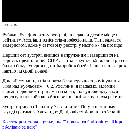
Video
реклама
Рубльов був фаворитом зустрічі, посідаючи десяте місце в
рейтингу Асоціації тенісистів-професіоналів. Тін вважався
андердогом, адже у світовому реєстрі у нього 67-ма позиція.
Перший сет зустрічі вийшов напруженим і завершився на
користь представника США. Тін за рахунку 5:5 відбив три сет-
боли з боку суперника, потім зробив брейк і впевнено закрив
партію на своїй подачі.
Другий сет минув під знаком беззаперечного домінування
Тіна над Рубльовим – 6:2. Росіянин, нагадаємо, відомий
своїми нервовими зривами на корті, що супроводжується
нецензурною лайкою в його виконанні та ламанням ракеток.
Зустріч тривала 1 годину 32 хвилини. Тін у наступному
раунді гратиме з Алехандро Давідовічем Фокіною з Іспанії.
Костюк розповіла, що змушує її поважати Світоліну: "Щиро
вболіваю за всіх"