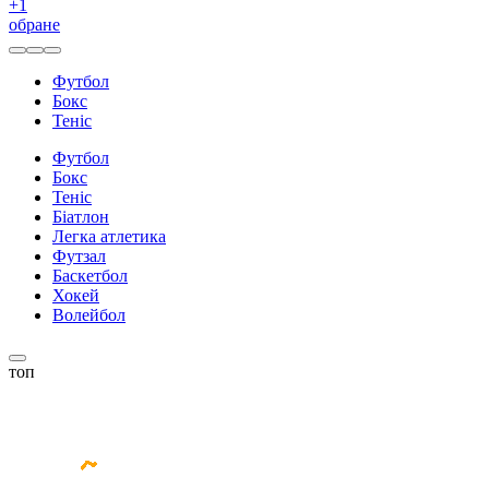
+
1
обране
Футбол
Бокс
Теніс
Футбол
Бокс
Теніс
Біатлон
Легка атлетика
Футзал
Баскетбол
Хокей
Волейбол
топ