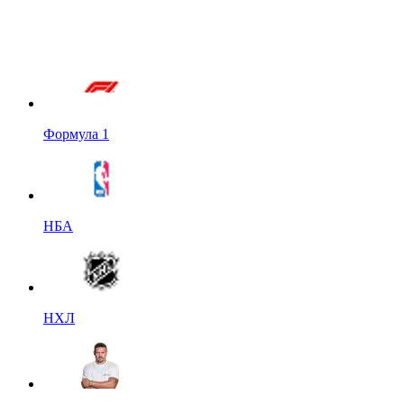
Формула 1
НБА
НХЛ